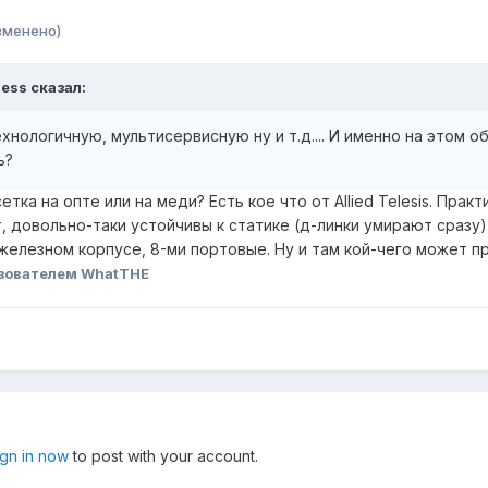
зменено)
less сказал:
нологичную, мультисервисную ну и т.д.... И именно на этом о
ь?
етка на опте или на меди? Есть кое что от Allied Telesis. Пра
, довольно-таки устойчивы к статике (д-линки умирают сразу
железном корпусе, 8-ми портовые. Ну и там кой-чего может пр
зователем WhatTHE
ign in now
to post with your account.