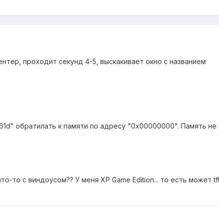
ентер, проходит секунд 4-5, выскакивает окно с названием
1d" обратилать к памяти по адресу "0х00000000". Память не 
я
что-то с виндоусом?? У меня XP Game Edition... то есть может t