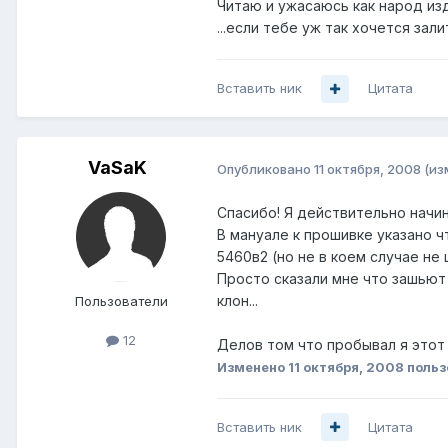
Читаю и ужасаюсь как народ изде
...если тебе уж так хочется зал
Вставить ник
Цитата
VaSaK
Опубликовано
11 октября, 2008
(из
Спасибо! Я действительно начи
В мануале к прошивке указано ч
5460в2 (но не в коем случае не 
Просто сказали мне что зашьют 
клон...
Пользователи
12
Делов том что пробывал я этот 
Изменено
11 октября, 2008
польз
Вставить ник
Цитата