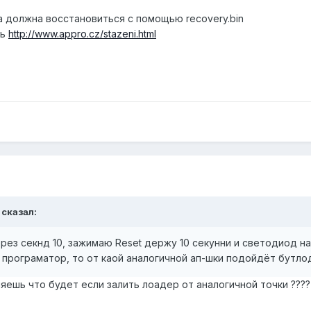
а должна восстановиться с помощью recovery.bin
сь
http://www.appro.cz/stazeni.html
 сказал:
рез секнд 10, зажимаю Reset держу 10 секунни и светодиод на
 програматор, то от каой аналогичной ап-шки подойдёт бутло
авляешь что будет если залить лоадер от аналогичной точки ???