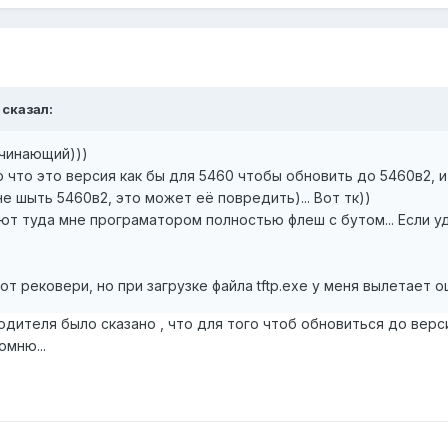
 сказал:
ачинающий)))
о что это версия как бы для 5460 чтобы обновить до 5460в2,
не шыть 5460в2, это может её повредить)... Вот тк))
ют туда мне програматором полностью флеш с бутом... Если уда
т рековери, но при загрузке файла tftp.exe у меня вылетает о
одителя было сказано , что для того чтоб обновиться до верс
омню...