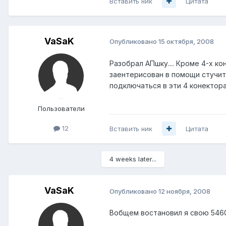
Вставить ник
Цитата
VaSaK
Опубликовано
15 октября, 2008
Разобрал АПшку.... Кроме 4-х к
заентерисован в помощи стучите
подключаться в эти 4 конектора
Пользователи
12
Вставить ник
Цитата
4 weeks later...
VaSaK
Опубликовано
12 ноября, 2008
Вобщем востановил я свою 5460