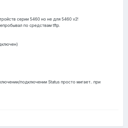
тройств серии 5460 но не для 5460 v2!
епробывал по средствам tftp.
одключен)
ключении/подключении Status просто мигает.. при