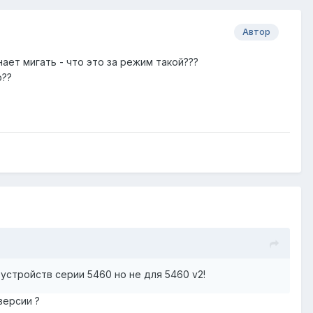
Автор
ает мигать - что это за режим такой???
р??
устройств серии 5460 но не для 5460 v2!
версии ?