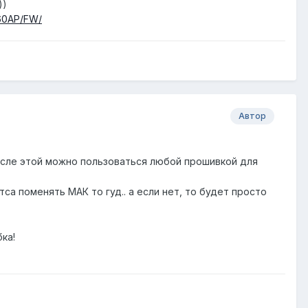
))
5460AP/FW/
Автор
после этой можно пользоваться любой прошивкой для
са поменять МАК то гуд.. а если нет, то будет просто
ка!