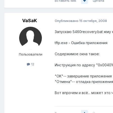
Вставить ник
Цитата
VaSaK
Опубликовано
15 октября, 2008
Запускаю 5460recovery.bat жму 
tftp.exe - Ошибка приложения
Содержимое окна такое:
Пользователи
12
Инструкция по адресу "0х004016
"OK"-- завершение приложения
"Отмена"-- отладка приложени
Вот впрочем и всё... может это 