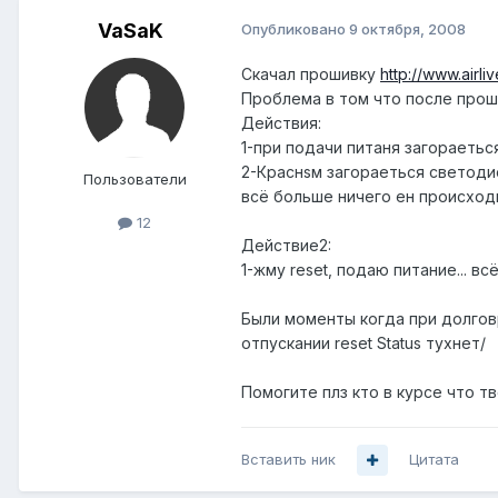
VaSaK
Опубликовано
9 октября, 2008
Скачал прошивку
http://www.airli
Проблема в том что после проши
Действия:
1-при подачи питаня загораеться
2-Краснsм загораеться светодио
Пользователи
всё больше ничего ен происход
12
Действие2:
1-жму reset, подаю питание... вс
Были моменты когда при долговр
отпускании reset Status тухнет/
Помогите плз кто в курсе что т
Вставить ник
Цитата