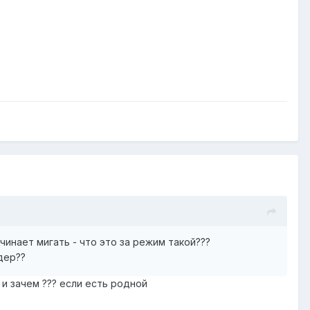
чинает мигать - что это за режим такой???
дер??
? и зачем ??? если есть родной