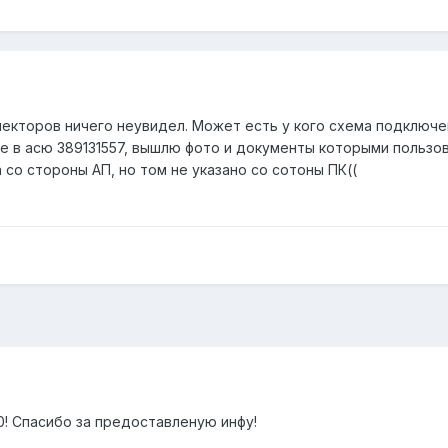
онекторов ничего неувидел. Может есть у кого схема подключе
 в асю 389131557, вышлю фото и документы которыми пользова
 со стороны АП, но том не указано со сотоны ПК((
! Спасибо за предоставленую инфу!