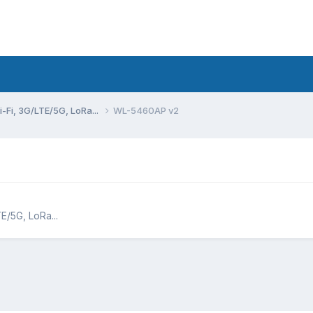
Fi, 3G/LTE/5G, LoRa...
WL-5460AP v2
/5G, LoRa...