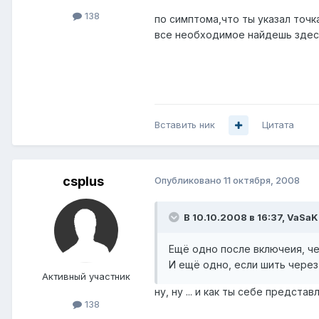
138
по симптома,что ты указал точк
все необходимое найдешь зде
Вставить ник
Цитата
csplus
Опубликовано
11 октября, 2008
В 10.10.2008 в 16:37, VaSaK
Ещё одно после включеия, че
И ещё одно, если шить через
Активный участник
ну, ну ... и как ты себе предст
138