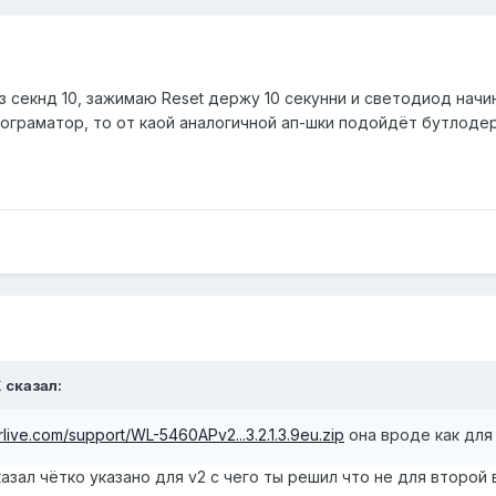
 секнд 10, зажимаю Reset держу 10 секунни и светодиод начин
рограматор, то от каой аналогичной ап-шки подойдёт бутлоде
 сказал:
irlive.com/support/WL-5460APv2...3.2.1.3.9eu.zip
она вроде как для 
азал чётко указано для v2 с чего ты решил что не для второй 