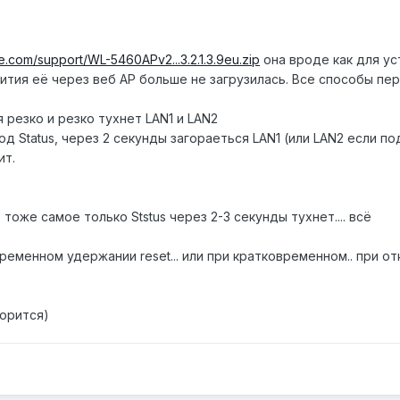
ve.com/support/WL-5460APv2...3.2.1.3.9eu.zip
она вроде как для ус
тия её через веб AP больше не загрузилась. Все способы пер
 резко и резко тухнет LAN1 и LAN2
д Status, через 2 секунды загораеться LAN1 (или LAN2 если п
ит.
ё тоже самое только Ststus через 2-3 секунды тухнет.... всё
еменном удержании reset... или при кратковременном.. при от
ворится)