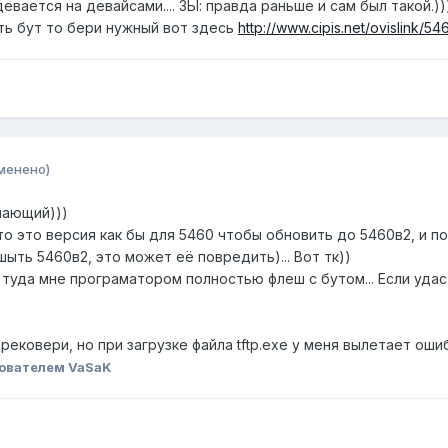
вается на девайсами.... ЗЫ: правда раньше и сам был такой.))
ить бут то бери нужный вот здесь
http://www.cipis.net/ovislink/
менено)
нающий)))
то это версия как бы для 5460 чтобы обновить до 5460в2, и 
шыть 5460в2, это может её повредить)... Вот тк))
туда мне програматором полностью флеш с бутом... Если удаст
рековери, но при загрузке файла tftp.exe у меня вылетает ошиб
ователем VaSaK