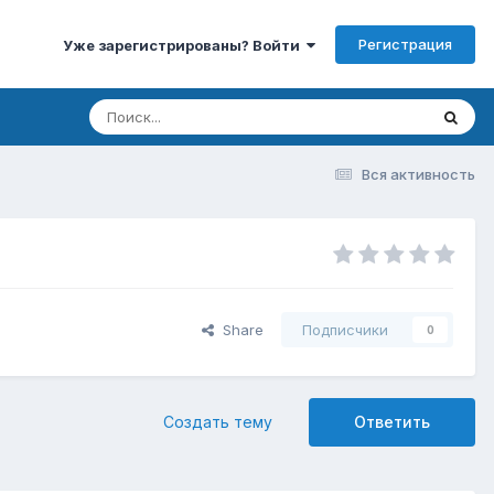
Регистрация
Уже зарегистрированы? Войти
Вся активность
Share
Подписчики
0
Создать тему
Ответить