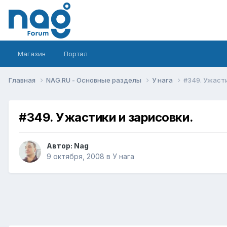
Магазин
Портал
Главная
NAG.RU - Основные разделы
У нага
#349. Ужасти
#349. Ужастики и зарисовки.
Автор:
Nag
9 октября, 2008
в
У нага