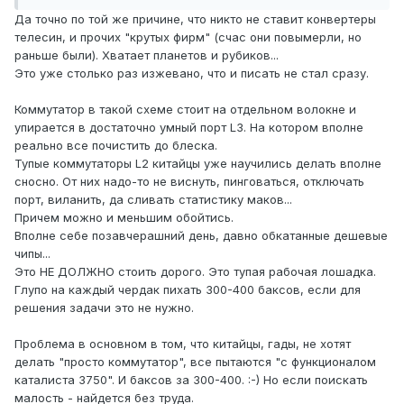
Да точно по той же причине, что никто не ставит конвертеры
телесин, и прочих "крутых фирм" (счас они повымерли, но
раньше были). Хватает планетов и рубиков...
Это уже столько раз изжевано, что и писать не стал сразу.
Коммутатор в такой схеме стоит на отдельном волокне и
упирается в достаточно умный порт L3. На котором вполне
реально все почистить до блеска.
Тупые коммутаторы L2 китайцы уже научились делать вполне
сносно. От них надо-то не виснуть, пинговаться, отключать
порт, виланить, да сливать статистику маков...
Причем можно и меньшим обойтись.
Вполне себе позавчерашний день, давно обкатанные дешевые
чипы...
Это НЕ ДОЛЖНО стоить дорого. Это тупая рабочая лошадка.
Глупо на каждый чердак пихать 300-400 баксов, если для
решения задачи это не нужно.
Проблема в основном в том, что китайцы, гады, не хотят
делать "просто коммутатор", все пытаются "с функционалом
каталиста 3750". И баксов за 300-400. :-) Но если поискать
малость - найдется без труда.