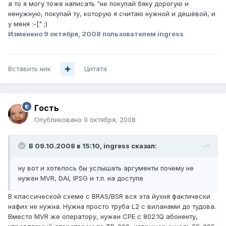
а то я могу тоже написать "не покупай бяку дорогую и
ненужную, покупай ту, которую я считаю нужной и дешёвой, и
у меня :-[" ;)
Изменено
9 октября, 2008
пользователем ingress
Вставить ник
Цитата
Гoсть
Опубликовано
9 октября, 2008
В 09.10.2008 в 15:10, ingress сказал:
ну вот и хотелось бы услышать аргументы почему не
нужен MVR, DAI, IPSG и т.п. на доступе
В классической схеме с BRAS/BSR вся эта йухня фактически
нафих не нужна. Нужна просто труба L2 с виланами до тудова.
Вместо MVR же оператору, нужен CPE с 802.1Q абоненту,