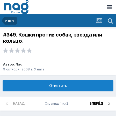
У нага
#349. Кошки против собак, звезда или
кольцо.
Автор:
Nag
9 октября, 2008
в
У нага
Ответить
НАЗАД
Страница 1 из 2
ВПЕРЁД