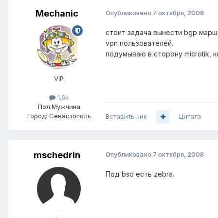
Mechanic
Опубликовано
7 октября, 2008
стоит задача вынести bgp маршр
vpn пользователей.
подумываю в сторону microtik, 
VIP
1.6k
Пол:
Мужчина
Город:
Севастополь
Вставить ник
Цитата
mschedrin
Опубликовано
7 октября, 2008
Под bsd есть zebra.