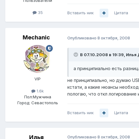
Пользователи
35
Вставить ник
Цитата
Mechanic
Опубликовано
8 октября, 2008
В 07.10.2008 в 19:39, Иль
а принципиально есть разниц
VIP
не принципиально, но думаю US
кстати, а какие нюансы необход
1.6k
пологаю, что откл логирование и
Пол:
Мужчина
Город:
Севастополь
Вставить ник
Цитата
Илья
Опубликовано
8 октября, 2008