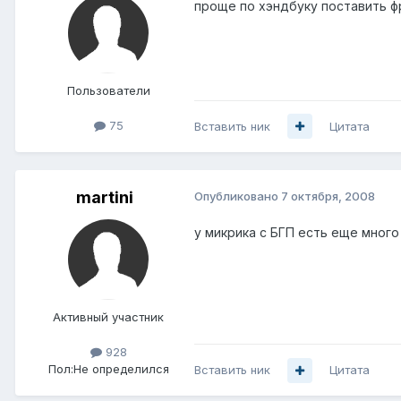
проще по хэндбуку поставить фр
Пользователи
75
Вставить ник
Цитата
martini
Опубликовано
7 октября, 2008
у микрика с БГП есть еще мног
Активный участник
928
Пол:
Не определился
Вставить ник
Цитата