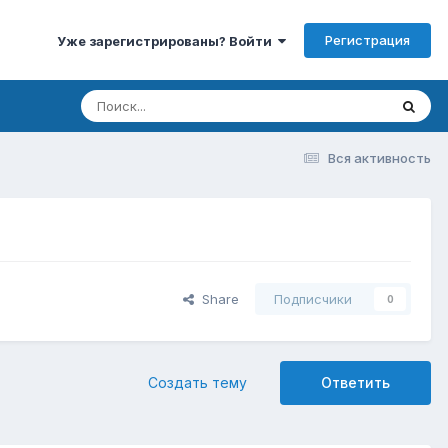
Регистрация
Уже зарегистрированы? Войти
Вся активность
Share
Подписчики
0
Создать тему
Ответить