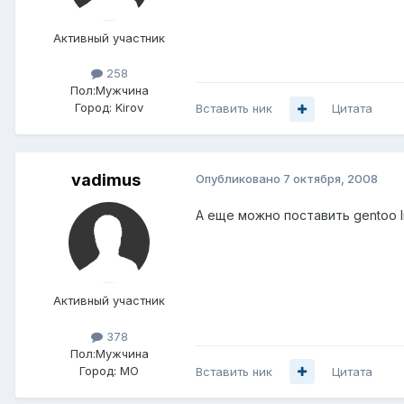
Активный участник
258
Пол:
Мужчина
Город:
Kirov
Вставить ник
Цитата
vadimus
Опубликовано
7 октября, 2008
А еще можно поставить gentoo l
Активный участник
378
Пол:
Мужчина
Город:
МО
Вставить ник
Цитата