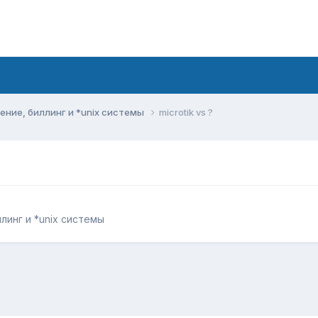
ние, биллинг и *unix системы
microtik vs ?
инг и *unix системы