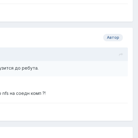
Автор
узится до ребута.
 nfs на соедн комп ?!