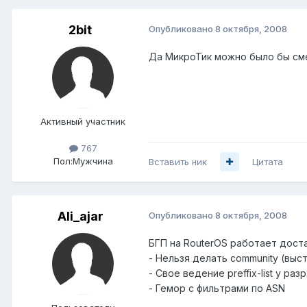
2bit
Опубликовано
8 октября, 2008
Да МикроТик можно было бы сме
Активный участник
767
Пол:
Мужчина
Вставить ник
Цитата
Ali_ajar
Опубликовано
8 октября, 2008
БГП на RouterOS работает доста
- Нельзя делать community (выс
- Свое ведение preffix-list у р
- Гемор с фильтрами по ASN