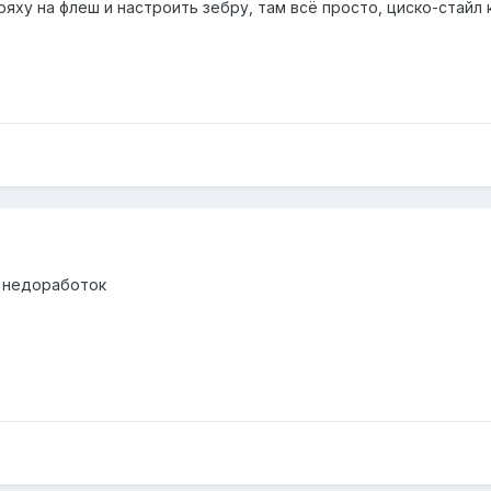
яху на флеш и настроить зебру, там всё просто, циско-стайл 
о недоработок