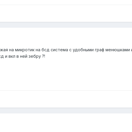
ожая на микротик на бсд система с удобными граф менюшками 
 и вкл в ней зебру ?!