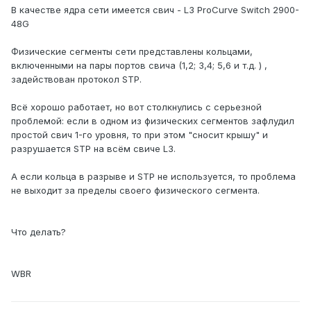
В качестве ядра сети имеется свич - L3 ProCurve Switch 2900-
48G
Физические сегменты сети представлены кольцами,
включенными на пары портов свича (1,2; 3,4; 5,6 и т.д. ) ,
задействован протокол STP.
Всё хорошо работает, но вот столкнулись с серьезной
проблемой: если в одном из физических сегментов зафлудил
простой свич 1-го уровня, то при этом "сносит крышу" и
разрушается STP на всём свиче L3.
А если кольца в разрыве и STP не используется, то проблема
не выходит за пределы своего физического сегмента.
Что делать?
WBR