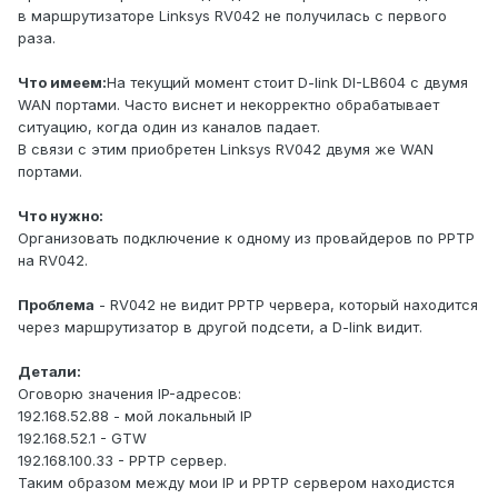
в маршрутизаторе Linksys RV042 не получилась с первого
раза.
Что имеем:
На текущий момент стоит D-link DI-LB604 с двумя
WAN портами. Часто виснет и некорректно обрабатывает
ситуацию, когда один из каналов падает.
В связи с этим приобретен Linksys RV042 двумя же WAN
портами.
Что нужно:
Организовать подключение к одному из провайдеров по PPTP
на RV042.
Проблема
- RV042 не видит PPTP червера, который находится
через маршрутизатор в другой подсети, а D-link видит.
Детали:
Оговорю значения IP-адресов:
192.168.52.88 - мой локальный IP
192.168.52.1 - GTW
192.168.100.33 - PPTP сервер.
Таким образом между мои IP и PPTP сервером находистся