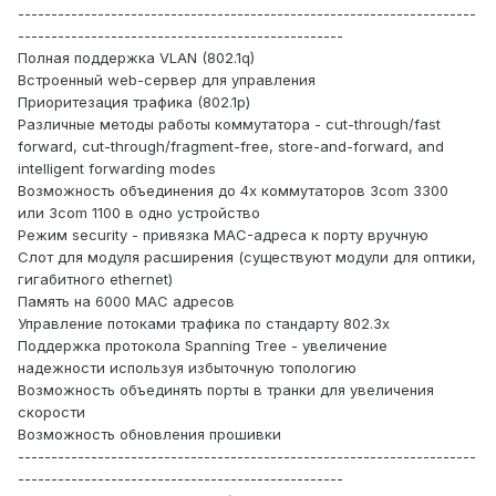
---------------------------------------------------------------------
-------------------------------------------------
Полная поддержка VLAN (802.1q)
Встроенный web-сервер для управления
Приоритезация трафика (802.1p)
Различные методы работы коммутатора - cut-through/fast
forward, cut-through/fragment-free, store-and-forward, and
intelligent forwarding modes
Возможность объединения до 4х коммутаторов 3com 3300
или 3com 1100 в одно устройство
Режим security - привязка MAC-адреса к порту вручную
Слот для модуля расширения (существуют модули для оптики,
гигабитного ethernet)
Память на 6000 MAC адресов
Управление потоками трафика по стандарту 802.3x
Поддержка протокола Spanning Tree - увеличение
надежности используя избыточную топологию
Возможность объединять порты в транки для увеличения
скорости
Возможность обновления прошивки
---------------------------------------------------------------------
-------------------------------------------------