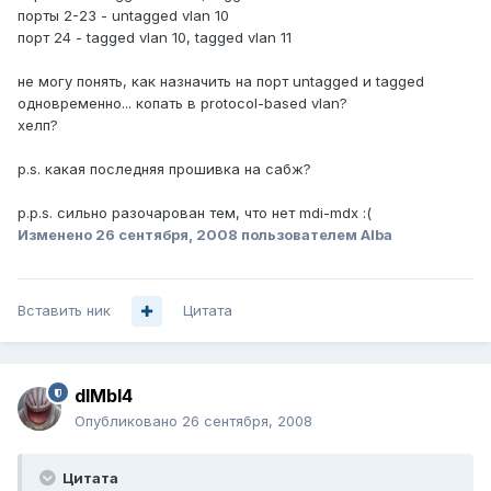
порты 2-23 - untagged vlan 10
порт 24 - tagged vlan 10, tagged vlan 11
не могу понять, как назначить на порт untagged и tagged
одновременно... копать в protocol-based vlan?
хелп?
p.s. какая последняя прошивка на сабж?
p.p.s. сильно разочарован тем, что нет mdi-mdx :(
Изменено
26 сентября, 2008
пользователем Alba
Вставить ник
Цитата
dIMbI4
Опубликовано
26 сентября, 2008
Цитата