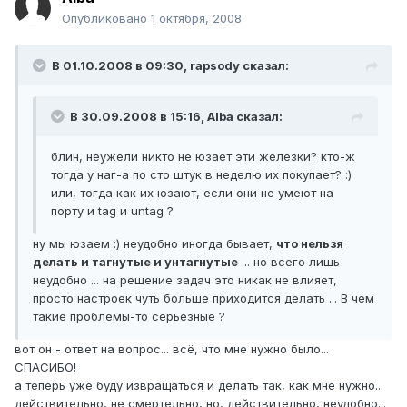
Опубликовано
1 октября, 2008
В 01.10.2008 в 09:30, rapsody сказал:
В 30.09.2008 в 15:16, Alba сказал:
блин, неужели никто не юзает эти железки? кто-ж
тогда у наг-а по сто штук в неделю их покупает? :)
или, тогда как их юзают, если они не умеют на
порту и tag и untag ?
ну мы юзаем :) неудобно иногда бывает,
что нельзя
делать и тагнутые и унтагнутые
... но всего лишь
неудобно ... на решение задач это никак не влияет,
просто настроек чуть больше приходится делать ... В чем
такие проблемы-то серьезные ?
вот он - ответ на вопрос... всё, что мне нужно было...
СПАСИБО!
а теперь уже буду извращаться и делать так, как мне нужно...
действительно, не смертельно, но, действительно, неудобно...