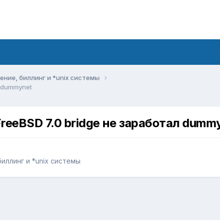
ние, биллинг и *unix системы
л dummynet
FreeBSD 7.0 bridge не заработал dumm
иллинг и *unix системы