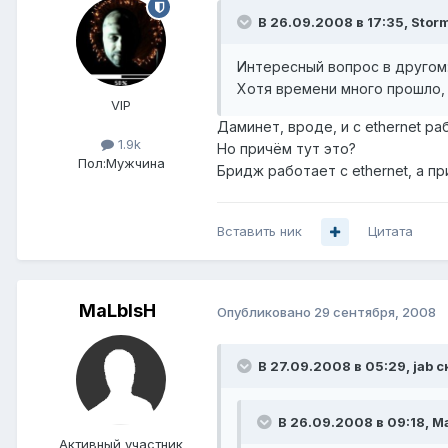
В 26.09.2008 в 17:35, Storm
Интересный вопрос в другом: 
Хотя времени много прошло, я
VIP
Даминет, вроде, и с ethernet ра
1.9k
Но причём тут это?
Пол:
Мужчина
Бридж работает с ethernet, а пр
Вставить ник
Цитата
MaLblsH
Опубликовано
29 сентября, 2008
В 27.09.2008 в 05:29, jab с
В 26.09.2008 в 09:18, M
Активный участник