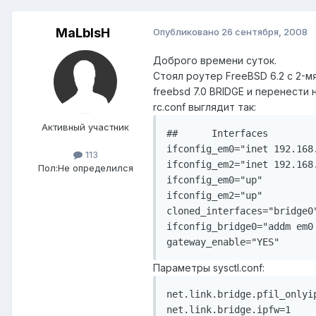
MaLblsH
Опубликовано
26 сентября, 2008
Доброго времени суток.
Стоял роутер FreeBSD 6.2 с 2-м
freebsd 7.0 BRIDGE и перенести н
rc.conf выглядит так:
Активный участник
##      Interfaces

ifconfig_em0="inet 192.168
113
ifconfig_em2="inet 192.168
Пол:
Не определился
ifconfig_em0="up"

ifconfig_em2="up"

cloned_interfaces="bridge0"
ifconfig_bridge0="addm em0
gateway_enable="YES"
Параметры sysctl.conf:
net.link.bridge.pfil_onlyip
net.link.bridge.ipfw=1
