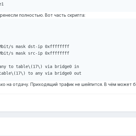
e1
ренесли полностью. Вот часть скрипта:
Mbit/s mask dst-ip 0xffffffff

Mbit/s mask src-ip 0xffffffff

any to table\(17\) via bridge0 in

table\(17\) to any via bridge0 out
ко на отдачу. Приходящий трафик не шейпится. В чём может б