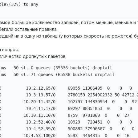
le\(32\) to any

самое большое колличество записей, потом меньше, меньше и 
бегали остальные правила.
дший ни в одну из таблиц (у которых скорость не режется) бу
 вопрос.
олличество дропнутых пакетов:
 ms   50 sl. 0 queues (65536 buckets) droptail

 ms   50 sl. 71 queues (65536 buckets) droptail

0          10.2.12.65/0     69955 11306495  0    0   0

0          10.3.13.57/0     2780159 2254902332 50 42712 2
0         10.20.11.42/0     102797 144830954  0    0  92

0          10.4.11.17/0     69297 88351853  0    0   0

0         10.10.11.10/0     8759  9781860  0    0  27

0          10.2.52.40/0     10929   720451  0    0   0

0          10.4.52.39/0     500882 37996667  0    0   0

0         10.4.53.100/0     5593  4464315  0    0  16
