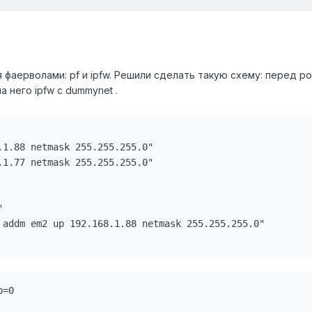
я фаерволами: pf и ipfw. Решили сделать такую схему: перед р
а него ipfw с dummynet .
.1.88 netmask 255.255.255.0"

.1.77 netmask 255.255.255.0"



 addm em2 up 192.168.1.88 netmask 255.255.255.0"

=0
