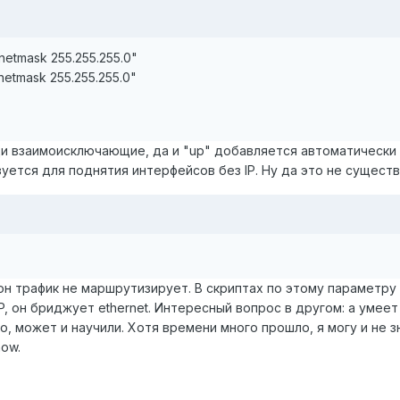
 netmask 255.255.255.0"
 netmask 255.255.255.0"
и взаимоисключающие, да и "up" добавляется автоматически 
зуется для поднятия интерфейсов без IP. Ну да это не сущес
 трафик не маршрутизирует. В скриптах по этому параметру выста
, он бриджует ethernet. Интересный вопрос в другом: а умеет л
о, может и научили. Хотя времени много прошло, я могу и не з
how.