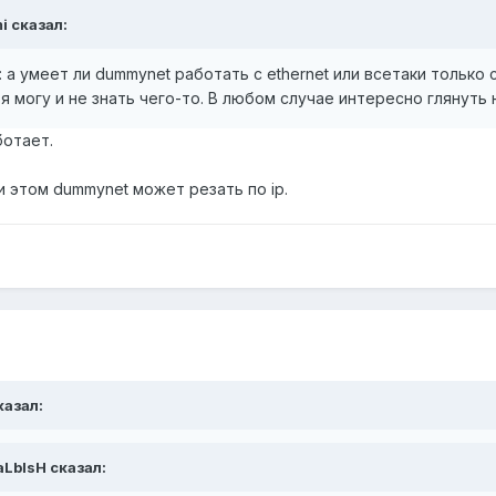
i сказал:
а умеет ли dummynet работать с ethernet или всетаки только с
 могу и не знать чего-то. В любом случае интересно глянуть на
ботает.
и этом dummynet может резать по ip.
казал:
aLblsH сказал: