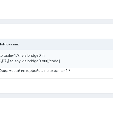
lsH сказал:
 table\(17\) via bridge0 in
\(17\) to any via bridge0 out[/code]
н бриджевый интерфейс а не входящий ?