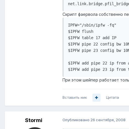
net.link.bridge.pfil_bridg
Скрипт фаервола собственно пе
IPFW="/sbin/ipfw -fq"

$IPFW flush

$IPFW table 17 add IP

$IPFW pipe 22 config bw 10
$IPFW pipe 23 config bw 10
$IPFW add pipe 22 ip from 
$IPFW add pipe 23 ip from 
При этом шейпер работает толь
Вставить ник
Цитата
Stormi
Опубликовано
26 сентября, 2008