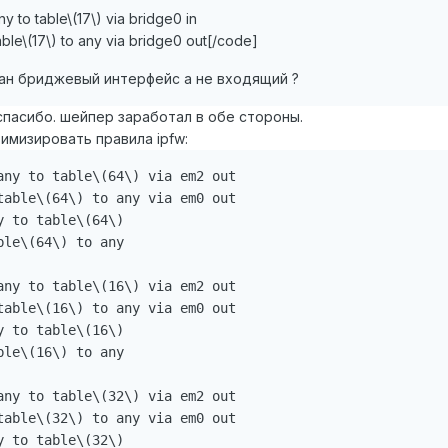
 to table\(17\) via bridge0 in
ble\(17\) to any via bridge0 out[/code]
зан бриджевый интерфейс а не входящий ?
спасибо. шейпер заработал в обе стороны.
имизировать правила ipfw:
any to table\(64\) via em2 out

table\(64\) to any via em0 out

 to table\(64\)

le\(64\) to any

any to table\(16\) via em2 out

table\(16\) to any via em0 out

 to table\(16\)

le\(16\) to any

any to table\(32\) via em2 out

table\(32\) to any via em0 out

 to table\(32\)
