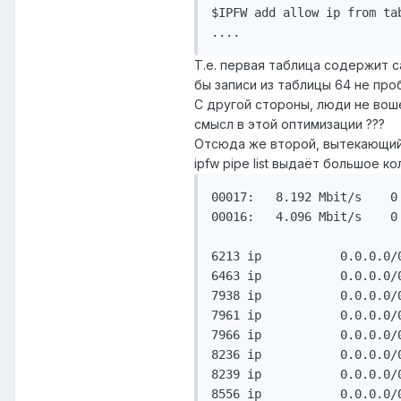
$IPFW add allow ip from tab
....
Т.е. первая таблица содержит 
бы записи из таблицы 64 не про
С другой стороны, люди не воше
смысл в этой оптимизации ???
Отсюда же второй, вытекающий
ipfw pipe list выдаёт большое к
00017:   8.192 Mbit/s    0
00016:   4.096 Mbit/s    0
6213 ip           0.0.0.0/
6463 ip           0.0.0.0/
7938 ip           0.0.0.0/
7961 ip           0.0.0.0/
7966 ip           0.0.0.0/
8236 ip           0.0.0.0/
8239 ip           0.0.0.0/
8556 ip           0.0.0.0/