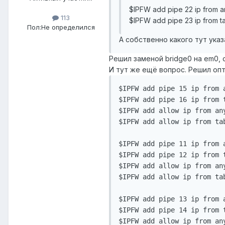
$IPFW add pipe 22 ip from any
113
$IPFW add pipe 23 ip from ta
Пол:
Не определился
А собственно какого тут ука
Решил заменой bridge0 на em0, 
И тут же ещё вопрос. Решил опт
$IPFW add pipe 15 ip from 
$IPFW add pipe 16 ip from 
$IPFW add allow ip from any
$IPFW add allow ip from tab
$IPFW add pipe 11 ip from 
$IPFW add pipe 12 ip from 
$IPFW add allow ip from any
$IPFW add allow ip from tab
$IPFW add pipe 13 ip from 
$IPFW add pipe 14 ip from 
$IPFW add allow ip from any