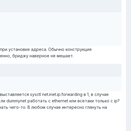
при установке адреса. Обычно конструкция
твенно, бриджу наверное не мешает.
вляется sysctl net.inet.ip.forwarding в 1, в случае
и dummynet работать с ethernet или всетаки только с ip?
нать чего-то. В любом случае интересно глянуть на