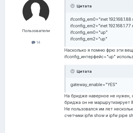
Цитата
ifconfig_em0="inet 192.168.1.88
ifconfig_em2="inet 192.168.1.77
Пользователи
ifconfig_em0="up"
ifconfig_em2="up"
14
Насколько я помню фрю эти вещ
ifconfig_интерфейс="up" исполь
Цитата
gateway_enable="YES"
На бридже наверное не нужен, он
бриджа он не маршрутизирует IP
Не пользовался им лет нескольк
счетчики ipfw show и ipfw pipe s