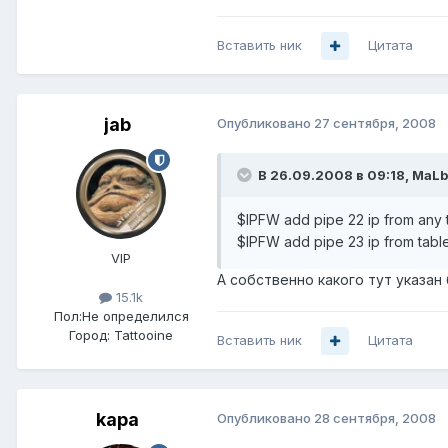
Вставить ник
Цитата
jab
Опубликовано
27 сентября, 2008
В 26.09.2008 в 09:18, MaLb
$IPFW add pipe 22 ip from any to
$IPFW add pipe 23 ip from table
VIP
А собственно какого тут указа
15.1k
Пол:
Не определился
Город:
Tattooine
Вставить ник
Цитата
kapa
Опубликовано
28 сентября, 2008