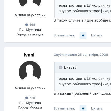
если поставить L3 молотилку
внутре-районного траффика, 
Активный участник
В таком случае в ядре вообще 
468
Пол:
Мужчина
Город:
замкадье
Вставить ник
Цитата
IvanI
Опубликовано
25 сентября, 2008
Цитата
если поставить L3 молотилку
внутре-районного траффика, 
Активный участник
ага каждый районный свич долже
725
Пол:
Мужчина
Город:
Москва
Вставить ник
Цитата