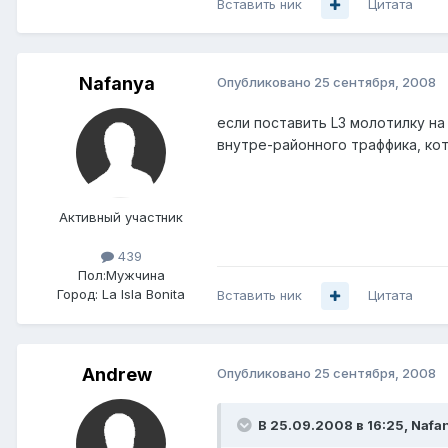
Вставить ник
Цитата
Nafanya
Опубликовано
25 сентября, 2008
если поставить L3 молотилку на
внутре-районного траффика, кот
Активный участник
439
Пол:
Мужчина
Город:
La Isla Bonita
Вставить ник
Цитата
Andrеw
Опубликовано
25 сентября, 2008
В 25.09.2008 в 16:25, Nafa