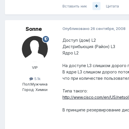
Вставить ник
Цитата
Sonne
Опубликовано
26 сентября, 2008
Доступ (дом) L2
Дистрибьюция (Район) L3
Ядро L2
На доступе L3 слишком дорого 
VIP
В ядре L3 слишком дорого потом
что при количестве пользовател
5.1k
Пол:
Мужчина
Город:
Химки
Типа такого:
http://www.cisco.com/en/US/netsol
В принципе резервирование дис