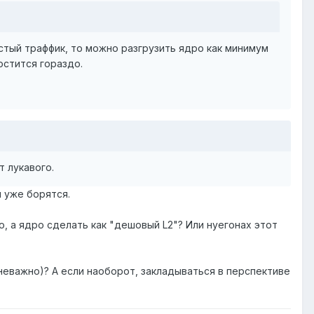
стый траффик, то можно разгрузить ядро как минимум
остится гораздо.
т лукавого.
я уже борятся.
, а ядро сделать как "дешовый L2"? Или нуегонах этот
неважно)? А если наоборот, закладываться в перспективе