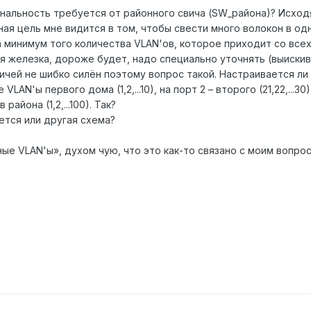
нальность требуется от районного свича (SW_района)? Исходя 
ая цель мне видится в том, чтобы свести много волокон в одн
 минимум того количества VLAN'ов, которое приходит со всех
ая железка, дороже будет, надо специально уточнять (выискива
вичей не шибко силён поэтому вопрос такой. Настраивается ли
LAN'ы первого дома (1,2,...10), на порт 2 – второго (21,22,...30
айона (1,2,...100). Так?
ется или другая схема?
ые VLAN'ы», духом чую, что это как-то связано с моим вопрос