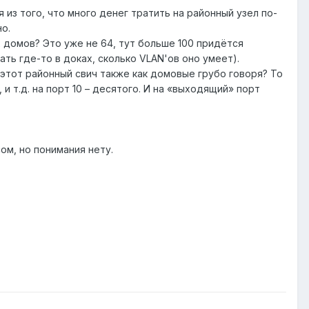
из того, что много денег тратить на районный узел по-
о.
 домов? Это уже не 64, тут больше 100 придётся
ть где-то в доках, сколько VLAN'ов оно умеет).
 этот районный свич также как домовые грубо говоря? То
), и т.д. на порт 10 – десятого. И на «выходящий» порт
ом, но понимания нету.