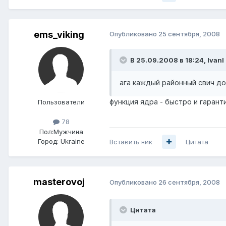
ems_viking
Опубликовано
25 сентября, 2008
В 25.09.2008 в 18:24, IvanI
ага каждый районный свич до
функция ядра - быстро и гаранти
Пользователи
78
Пол:
Мужчина
Город:
Ukraine
Вставить ник
Цитата
masterovoj
Опубликовано
26 сентября, 2008
Цитата