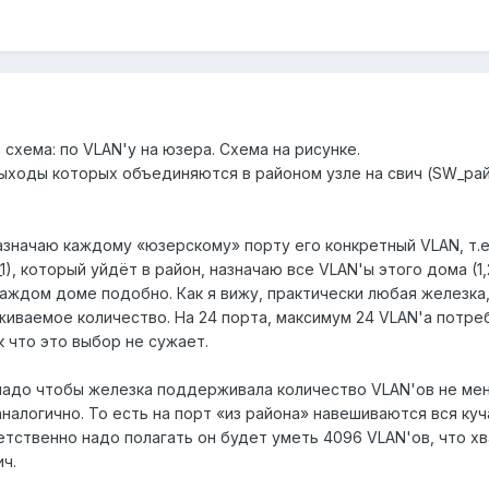
схема: по VLAN'у на юзера. Схема на рисунке.
 выходы которых объединяются в районом узле на свич (SW_рай
значаю каждому «юзерскому» порту его конкретный VLAN, т.е. н
, который уйдёт в район, назначаю все VLAN'ы этого дома (1,2,
 каждом доме подобно. Как я вижу, практически любая железк
иваемое количество. На 24 порта, максимум 24 VLAN'а потреб
к что это выбор не сужает.
надо чтобы железка поддерживала количество VLAN'ов не мен
налогично. То есть на порт «из района» навешиваются вся куча V
ственно надо полагать он будет уметь 4096 VLAN'ов, что хва
ч.