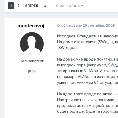
1
2
ВПЕРЁД
Страница 1 из 2
masterovoj
Опубликовано
25 сентября, 2008
Исходная. Стандартная наверно 
На доме стоят свичи (SWд_...),
(SW_ядра).
На домах мне вроде понятно. На
Пользователи
выходной порт (например, SWд_1)
тэгированных VLANов. И так на
56
не номера VLANов, а их поддерж
умеет как минимум 64 штуки, та
На ядре тоже вроде понятно – 
Настраивается, как я понимаю, а
предполагается мощный, соответ
будет больше, будет второй сви