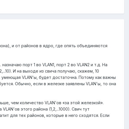
она), и от районов в ядро, где опять объединяются
азначаю порт 1 во VLAN1, порт 2 во VLAN2 и т.д. На
...10). И на выходе из свича получаю, скажем, 10
а, умеющая VLAN'ы, будет достаточна. Потому как важны
уется. Обычно, если в железке заявлены VLAN'ы, то она
ьше, чем количество VLAN'ов «за этой железкой».
LAN'ов этого района (1,2,...1000). Свич тут
тит для тех районов, которые в него сходятся. Если