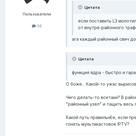
Цитата
Пользователи
если поставить L3 молоти
56
от внутре-районного траф
ага каждый районный свич до
Цитата
функция ядра - быстро и гара
О боже... Какой-то ужас вырисо
Чего делать-то всетаки? В райо
"районный узел" и тащить весь 
Какой путь правильнЕе, если пр
гонять мультикастовое IPTV?