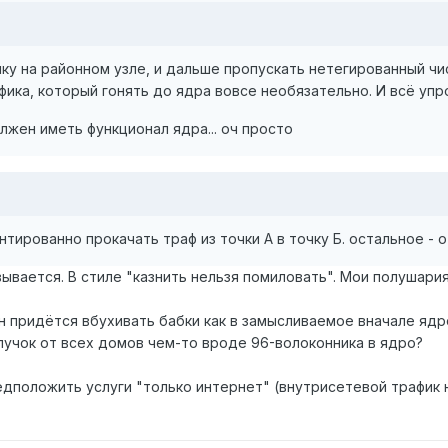
лку на районном узле, и дальше пропускать нетегированный чи
фика, который гонять до ядра вовсе необязательно. И всё упр
лжен иметь функционал ядра... оч просто
нтированно прокачать траф из точки А в точку Б. остальное - о
вывается. В стиле "казнить нельзя помиловать". Мои полушари
н придётся вбухивать бабки как в замысливаемое вначале ядро
пучок от всех домов чем-то вроде 96-волоконника в ядро?
едположить услуги "только интернет" (внутрисетевой трафик 