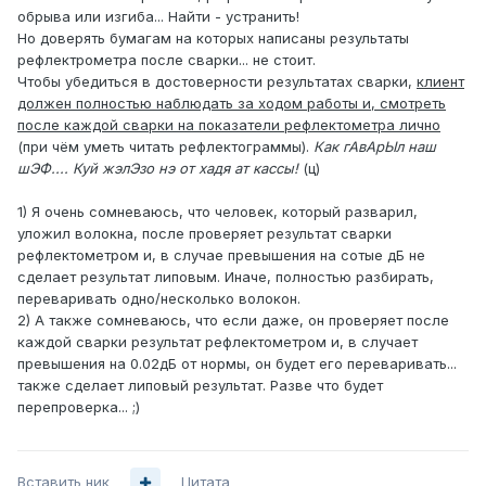
обрыва или изгиба... Найти - устранить!
Но доверять бумагам на которых написаны результаты
рефлектрометра после сварки... не стоит.
Чтобы убедиться в достоверности результатах сварки,
клиент
должен полностью наблюдать за ходом работы и, смотреть
после каждой сварки на показатели рефлектометра лично
(при чём уметь читать рефлектограммы).
Как гАвАрЫл наш
шЭФ.... Куй жэлЭзо нэ от хадя ат кассы!
(ц)
1) Я очень сомневаюсь, что человек, который разварил,
уложил волокна, после проверяет результат сварки
рефлектометром и, в случае превышения на сотые дБ не
сделает результат липовым. Иначе, полностью разбирать,
переваривать одно/несколько волокон.
2) А также сомневаюсь, что если даже, он проверяет после
каждой сварки результат рефлектометром и, в случает
превышения на 0.02дБ от нормы, он будет его переваривать...
также сделает липовый результат. Разве что будет
перепроверка... ;)
Вставить ник
Цитата