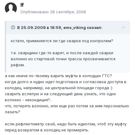
lf
Опубликовано
28 сентября, 2008
В 25.09.2008 в 18:59, ems_viking сказал:
кстати, применяется ли где сварка под контролем?
т.е. сварщики где-то варят, и после каждой сварки
волокно из стартовой точки трассы просвечивается
рефом.
а как иначе по-твоему варить муфты в колодцах ГТС?
когда долго и нудно идет подготовка и согласовка доступа в
колодец, например, на центральной площади города :)
сварить вслепую и на следующий день узнать, что одно
волокно - некондиция?..
что, потерять волокно, или еще раз потом за ним персонально
лазить?
если рефлектометр свой, надо быть идиотом, чтоб эту муфту
перед возвратом в колодец не промерять.