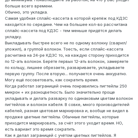
больше всего времени.
Обычно, это укладка.
Самая удобная сплайс-кассета в которой крепёж под КДЗС
находится по середине. Чем на большее кол-во рассчитана
сплайс-кассета под КДЗС - тем меньше придётся делать
укладку.
Выкладывать быстрее всего не по одному волокну (сварил/
уложил), а группой волокон. Тоесть, если сплайс-кассета
расчитана на 24-ре КДЗС то, на каждую сторону приходится
по 12-ать волокон. Берёте первых 12-ать волокон, замеряете
по кольцу, лишнее обрезаете, развариваете, укладываете
первую группу. После вторую... получается очень аккуратно.
Могу ещё посоветовать, как сократить время.
Когда работал заграницей очень понравились пигтейлы 250
микрон + их разноцветность. Было значительно проще
укладывать и делать разварку по одинаковым цветам волокон
пигтейлов и волокон кабеля. В совке, много производителей
кабелей, разная цветовая маркировка и, вообще не видел в
продаже цветные пигтейлы. Обычные пигтейлы, которые
приходится маркировать, за счёт этого уходит время. НО,
есть вариант это время сократить.
Как я делал заграницей с учётом цветных пигтейлов. Я