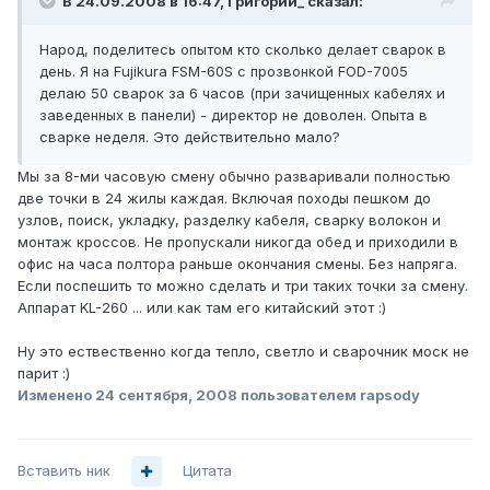
В 24.09.2008 в 16:47, Григорий_ сказал:
Народ, поделитесь опытом кто сколько делает сварок в
день. Я на Fujikura FSM-60S с прозвонкой FOD-7005
делаю 50 сварок за 6 часов (при зачищенных кабелях и
заведенных в панели) - директор не доволен. Опыта в
сварке неделя. Это действительно мало?
Мы за 8-ми часовую смену обычно разваривали полностью
две точки в 24 жилы каждая. Включая походы пешком до
узлов, поиск, укладку, разделку кабеля, сварку волокон и
монтаж кроссов. Не пропускали никогда обед и приходили в
офис на часа полтора раньше окончания смены. Без напряга.
Если поспешить то можно сделать и три таких точки за смену.
Аппарат KL-260 ... или как там его китайский этот :)
Ну это ествественно когда тепло, светло и сварочник моск не
парит :)
Изменено
24 сентября, 2008
пользователем rapsody
Вставить ник
Цитата