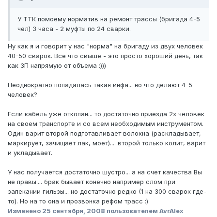
У ТТК помоему норматив на ремонт трассы (бригада 4-5
чел) 3 часа - 2 муфты по 24 сварки.
Ну как я и говорит у нас "норма" на бригаду из двух человек
40-50 сварок. Все что свыше - это просто хороший день, так
как ЗП напрямую от объема :)))
Неоднократно попадалась такая инфа... но что делают 4-5
человек?
Если кабель уже откопан... то достаточно приезда 2х человек
на своем транспорте и со всем необходимым инструментом.
Один варит второй подготавливает волокна (раскладывает,
маркирует, зачищает лак, моет).... второй только колит, варит
и укладывает.
У нас получается достаточно шустро... а на счет качества Вы
не правы.... брак бывает конечно например слом при
запекании гильзы... но достаточно редко (1 на 300 сварок где-
то). Но на то она и прозвонка рефом трасс :)
Изменено
25 сентября, 2008
пользователем AvrAlex