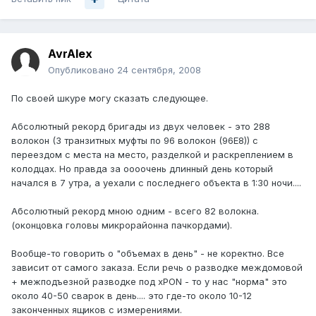
AvrAlex
Опубликовано
24 сентября, 2008
По своей шкуре могу сказать следующее.
Абсолютный рекорд бригады из двух человек - это 288
волокон (3 транзитных муфты по 96 волокон (96Е8)) с
переездом с места на место, разделкой и раскреплением в
колодцах. Но правда за оооочень длинный день который
начался в 7 утра, а уехали с последнего объекта в 1:30 ночи....
Абсолютный рекорд мною одним - всего 82 волокна.
(оконцовка головы микрорайонна пачкордами).
Вообще-то говорить о "объемах в день" - не коректно. Все
зависит от самого заказа. Если речь о разводке междомовой
+ межподъезной разводке под xPON - то у нас "норма" это
около 40-50 сварок в день.... это где-то около 10-12
законченных ящиков с измерениями.