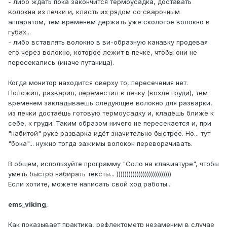
- либо ждать пока закончится термоусадка, доставать
волокна из печки и, класть их рядом со сварочным
аппаратом, тем временем держать уже сколотое волокно в
губах...
- либо вставлять волокно в ви-образную канавку продевая
его через волокно, которое лежит в печке, чтобы они не
пересекались (иначе путаница).
Когда монитор находится сверху то, пересечения нет.
Положил, разварил, переместил в печку (возле груди), тем
временем закладываешь следующее волокно для разварки,
из печки достаёшь готовую термоусадку и, кладёшь ближе к
себе, к груди. Таким образом ничего не пересекается и, при
"набитой" руке разварка идёт значительно быстрее. Но... тут
"бока"... нужно тогда зажимы волокон переворачивать.
В общем, используйте программу "Соло на клавиатуре", чтобы
уметь быстро набирать тексты... )))))))))))))))))))))))))))
Если хотите, можете написать свой ход работы...
ems_viking
,
Как показывает практика, рефлектометр незаменим в случае