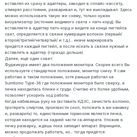
вставлял их сразу в адаптеры, заводил в сплайс-кассету,
отмерял расстояние, разваривал и, тут же выкладывал. Здесь
можно использовать такую же схему, только нужен
визуализатор (источник видимого света + патч-корд). Вы
вставляете в адаптер патч-корд и видите на конце пигтейла
свет, определяется в связке нумерация волокон (первый/
второй/третий/четвёртый/ и т.д.)... иначе маркировать
придётся каждый пигтейл, а после искать в связке нужный и
вставлять в адаптер (гораздо дольше).
Далее, ещё один совет:
Фуджикура имеет два положения монитора. Скорее всего Вы
используете стандартное положение, монитор снизу. Я сам
работаю в таком положении, хотя раньше работал на
Sumitomo Type-36 где положение монитора было сверху, а
печка находилась ближе к груди. Считаю его более удобным,
позволяет ускорить ход работы.
Когда набиваешь руку на (вставить КДЗС, зачистить волокно,
протереть спиртом, произвести скол, положить в ви-канавку
и, разварить) то, единственным тормозом является печка,
которая находится на задней части св.аппарата. Уложив в
печку разварку, ждёшь пока запищит аппарат. Впринципе,
можно продолжать работать, но... тогда придётся: