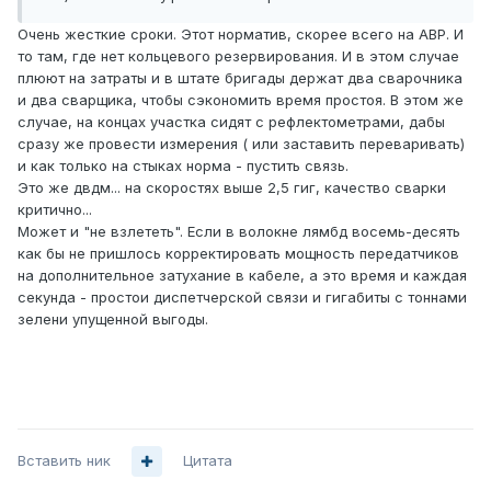
Очень жесткие сроки. Этот норматив, скорее всего на АВР. И
то там, где нет кольцевого резервирования. И в этом случае
плюют на затраты и в штате бригады держат два сварочника
и два сварщика, чтобы сэкономить время простоя. В этом же
случае, на концах участка сидят с рефлектометрами, дабы
сразу же провести измерения ( или заставить переваривать)
и как только на стыках норма - пустить связь.
Это же двдм... на скоростях выше 2,5 гиг, качество сварки
критично...
Может и "не взлететь". Если в волокне лямбд восемь-десять
как бы не пришлось корректировать мощность передатчиков
на дополнительное затухание в кабеле, а это время и каждая
секунда - простои диспетчерской связи и гигабиты с тоннами
зелени упущенной выгоды.
Вставить ник
Цитата