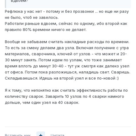
вдвоем?
Рефлюка у нас нет - потому и без прозвонки ... но еще ни разу
не было, чтоб не завелось.
Работали раньше вдвоем, сейчас по одному, ибо второй как
правило 80% времени ничего не делает.
Вообще не забываем считать накладные расходы по времени.
То есть за смену делаем два узла. Включая получение с утра
материалов, сварочника, ключей от узлов - что может и 20-
30 минут занять. Потом идем по узлам, что тоже занимает
время вплоть до минут 30-40 - тут уж смотря как далеко узел
от офиса. Потом пока разложишься, наладишь свет. Сваришь.
Складываешься. Идешь на второй узел и все по-новой :)
Я к тому, что непонятно как считать эффективность работы по
количеству сварок. Заварить 10 узлов по 4 сварки намного
дольше, чем один узел на 40 сварок.
Вставить ник
Цитата