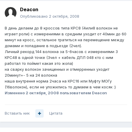
Deacon
Опубликовано
2 октября, 2008
В день делаем до 8 кроссов типа КРС8 (4или8 волокон не
играет роли) с измерениями в средним уходит от 40мин до 60
минут на кросс, остальное тратиться на перемещение между
домами и попадание в подъезде (2чел).
Личный рекорд 144 волокна за 5-6часов с измерениями 3
КРС48 в одной точке (3чел + кабель ДПЛ 048 кто с ним
работал то поймет какая это жопа)
на сварку волокон зачищенных и отмерренных уходит
20минут+- 5 на 24 волокна
наша внутрення норма 2часа на КРС16 или Муфту МОГу
(16волокон), если не уложились то думаем в чем косяк :)
Изменено
2 октября, 2008
пользователем Deacon
Вставить ник
Цитата