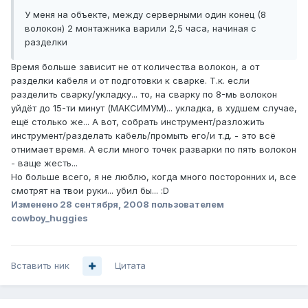
У меня на объекте, между серверными один конец (8
волокон) 2 монтажника варили 2,5 часа, начиная с
разделки
Время больше зависит не от количества волокон, а от
разделки кабеля и от подготовки к сварке. Т.к. если
разделить сварку/укладку... то, на сварку по 8-мь волокон
уйдёт до 15-ти минут (МАКСИМУМ)... укладка, в худшем случае,
ещё столько же... А вот, собрать инструмент/разложить
инструмент/разделать кабель/промыть его/и т.д. - это всё
отнимает время. А если много точек разварки по пять волокон
- ваще жесть...
Но больше всего, я не люблю, когда много посторонних и, все
смотрят на твои руки... убил бы... :D
Изменено
28 сентября, 2008
пользователем
cowboy_huggies
Вставить ник
Цитата