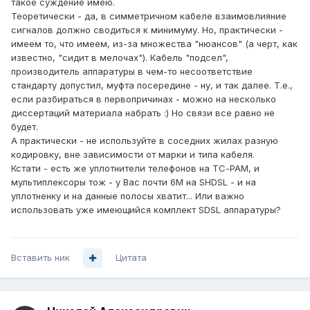
такое суждение имею.
Теоретически - да, в симметричном кабеле взаимовлияние
сигналов должно сводиться к минимуму. Но, практически -
имеем то, что имеем, из-за множества "нюансов" (а черт, как
известно, "сидит в мелочах"). Кабель "подсел",
производитель аппаратуры в чем-то несоответствие
стандарту допустил, муфта посередине - ну, и так далее. Т.е.,
если разбираться в первопричинах - можно на несколько
диссертаций материала набрать :) Но связи все равно не
будет.
А практически - не используйте в соседних жилах разную
кодировку, вне зависимости от марки и типа кабеля.
Кстати - есть же уплотнители телефонов на ТС-РАМ, и
мультиплексоры тож - у Вас почти 6М на SHDSL - и на
уплотненку и на данные полосы хватит... Или важно
использовать уже имеющийся комплект SDSL аппаратуры?
Вставить ник
Цитата