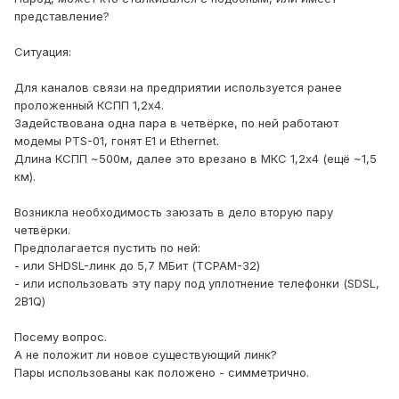
представление?
Ситуация:
Для каналов связи на предприятии используется ранее
проложенный КСПП 1,2х4.
Задействована одна пара в четвёрке, по ней работают
модемы PTS-01, гонят E1 и Ethernet.
Длина КСПП ~500м, далее это врезано в МКС 1,2х4 (ещё ~1,5
км).
Возникла необходимость заюзать в дело вторую пару
четвёрки.
Предполагается пустить по ней:
- или SHDSL-линк до 5,7 МБит (TCPAM-32)
- или использовать эту пару под уплотнение телефонки (SDSL,
2B1Q)
Посему вопрос.
А не положит ли новое существующий линк?
Пары использованы как положено - симметрично.