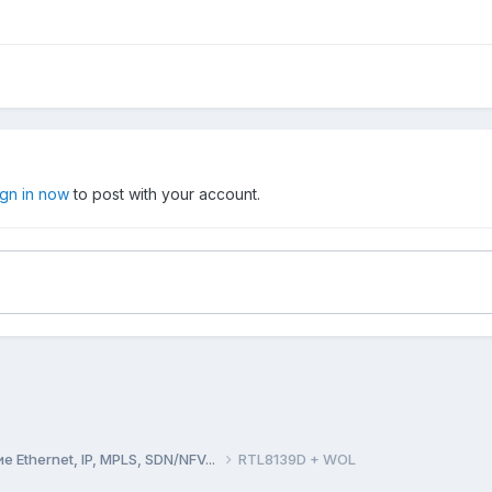
ign in now
to post with your account.
Ethernet, IP, MPLS, SDN/NFV...
RTL8139D + WOL