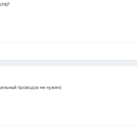
hitj?
отдельный проводок не нужен)