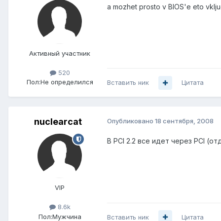
a mozhet prosto v BIOS'e eto vkljuc
Активный участник
520
Пол:
Не определился
Вставить ник
Цитата
nuclearcat
Опубликовано
18 сентября, 2008
В PCI 2.2 все идет через PCI (
VIP
8.6k
Пол:
Мужчина
Вставить ник
Цитата