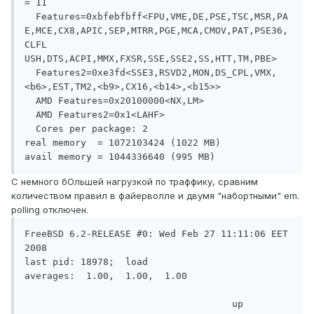
= 11

  Features=0xbfebfbff<FPU,VME,DE,PSE,TSC,MSR,PA
E,MCE,CX8,APIC,SEP,MTRR,PGE,MCA,CMOV,PAT,PSE36,
CLFL

USH,DTS,ACPI,MMX,FXSR,SSE,SSE2,SS,HTT,TM,PBE>

  Features2=0xe3fd<SSE3,RSVD2,MON,DS_CPL,VMX,
<b6>,EST,TM2,<b9>,CX16,<b14>,<b15>>

  AMD Features=0x20100000<NX,LM>

  AMD Features2=0x1<LAHF>

  Cores per package: 2

real memory  = 1072103424 (1022 MB)

avail memory = 1044336640 (995 MB)
С немного бОльшей нагрузкой по траффику, сравним
количеством правил в файерволле и двумя "набортными" em.
polling отключен.
FreeBSD 6.2-RELEASE #0: Wed Feb 27 11:11:06 EET 
2008 

last pid: 18978;  load 
averages:  1.00,  1.00,  1.00                  
                                     up 