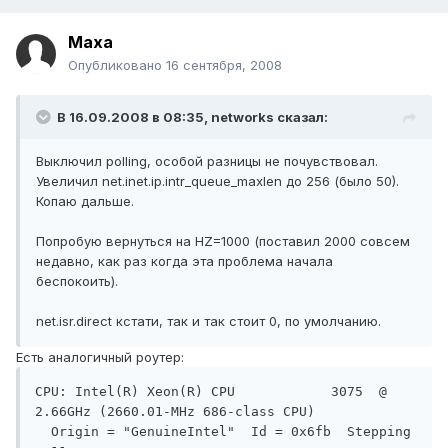
Maxa
Опубликовано
16 сентября, 2008
В 16.09.2008 в 08:35, networks сказал:
Выключил polling, особой разницы не почувствовал.
Увеличил net.inet.ip.intr_queue_maxlen до 256 (было 50).
Копаю дальше.
Попробую вернуться на HZ=1000 (поставил 2000 совсем
недавно, как раз когда эта проблема начала
беспокоить).
net.isr.direct кстати, так и так стоит 0, по умолчанию.
Есть аналогичный роутер:
CPU: Intel(R) Xeon(R) CPU            3075  @ 
2.66GHz (2660.01-MHz 686-class CPU)

  Origin = "GenuineIntel"  Id = 0x6fb  Stepping 