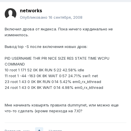
networks
Опубликовано
16 сентября, 2008
Включил дрова от яндекса. Пока ничего кардинально не
изменилось.
Вывод top -S после включения новых дров:
PID USERNAME THR PRI NICE SIZE RES STATE TIME WCPU
COMMAND
10 root 1 171 52 0K 8K RUN 5:22 42.58% idle
11 root 1 -44 -163 0K 8K WAIT 0:57 24.71% swi1: net
23 root 1 43 0 0K 8K RUN 0:14 5.42% em0_rx_kthread
24 root 1 43 0 0K 8K WAIT 0:14 4.98% em0_rx_kthread
Мне начинать ковырять правила dummynet, или можно еще
что-то сделать (кроме перехода на 7.X)?