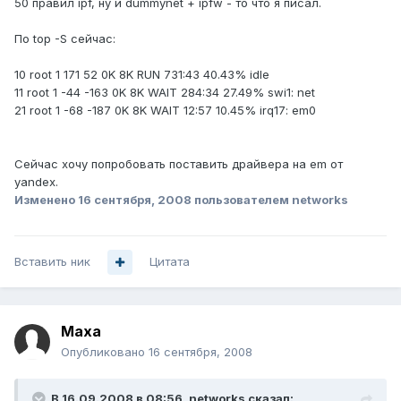
50 правил ipf, ну и dummynet + ipfw - то что я писал.
По top -S сейчас:
10 root 1 171 52 0K 8K RUN 731:43 40.43% idle
11 root 1 -44 -163 0K 8K WAIT 284:34 27.49% swi1: net
21 root 1 -68 -187 0K 8K WAIT 12:57 10.45% irq17: em0
Сейчас хочу попробовать поставить драйвера на em от
yandex.
Изменено
16 сентября, 2008
пользователем networks
Вставить ник
Цитата
Maxa
Опубликовано
16 сентября, 2008
В 16.09.2008 в 08:56, networks сказал: