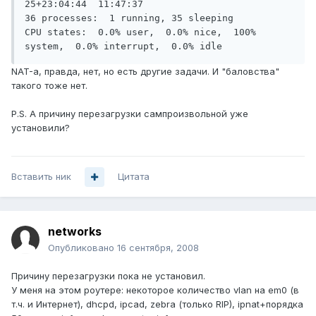
25+23:04:44  11:47:37

36 processes:  1 running, 35 sleeping

CPU states:  0.0% user,  0.0% nice,  100% 
system,  0.0% interrupt,  0.0% idle
NAT-а, правда, нет, но есть другие задачи. И "баловства"
такого тоже нет.
P.S. А причину перезагрузки сампроизвольной уже
установили?
Вставить ник
Цитата
networks
Опубликовано
16 сентября, 2008
Причину перезагрузки пока не установил.
У меня на этом роутере: некоторое количество vlan на em0 (в
т.ч. и Интернет), dhcpd, ipcad, zebra (только RIP), ipnat+порядка