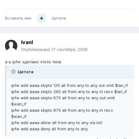
Вставить ник
Цитата
IvanI
Опубликовано
17 сентября, 2008
а в ipfw зделано чтото типа
Цитата
ipfw add aaaa skipto 120 all from any to any out xmit $lan_if
ipfw add aaaa skipto 260 all from any to any in recv $lan_if
ipfw add aaaa skipto 670 all from any to any out xmit
$wan_if
ipfw add aaaa skipto 870 all from any to any in recv
$wan_if
ipfw add aaaa allow all from any to any via lo0
ipfw add aaaa deny all from any to any