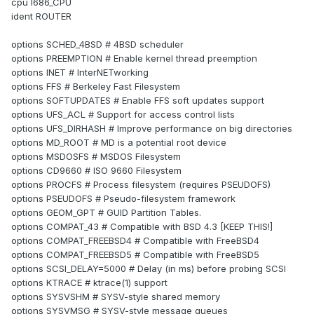
cpu I686_CPU
ident ROUTER
options SCHED_4BSD # 4BSD scheduler
options PREEMPTION # Enable kernel thread preemption
options INET # InterNETworking
options FFS # Berkeley Fast Filesystem
options SOFTUPDATES # Enable FFS soft updates support
options UFS_ACL # Support for access control lists
options UFS_DIRHASH # Improve performance on big directories
options MD_ROOT # MD is a potential root device
options MSDOSFS # MSDOS Filesystem
options CD9660 # ISO 9660 Filesystem
options PROCFS # Process filesystem (requires PSEUDOFS)
options PSEUDOFS # Pseudo-filesystem framework
options GEOM_GPT # GUID Partition Tables.
options COMPAT_43 # Compatible with BSD 4.3 [KEEP THIS!]
options COMPAT_FREEBSD4 # Compatible with FreeBSD4
options COMPAT_FREEBSD5 # Compatible with FreeBSD5
options SCSI_DELAY=5000 # Delay (in ms) before probing SCSI
options KTRACE # ktrace(1) support
options SYSVSHM # SYSV-style shared memory
options SYSVMSG # SYSV-style message queues