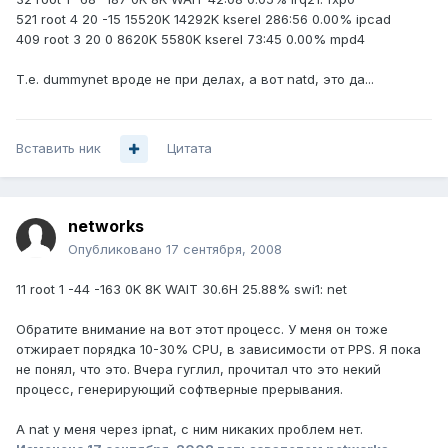
521 root 4 20 -15 15520K 14292K kserel 286:56 0.00% ipcad
409 root 3 20 0 8620K 5580K kserel 73:45 0.00% mpd4
Т.е. dummynet вроде не при делах, а вот natd, это да...
Вставить ник
Цитата
networks
Опубликовано
17 сентября, 2008
11 root 1 -44 -163 0K 8K WAIT 30.6H 25.88% swi1: net
Обратите внимание на вот этот процесс. У меня он тоже
отжирает порядка 10-30% CPU, в зависимости от PPS. Я пока
не понял, что это. Вчера гуглил, прочитал что это некий
процесс, генерирующий софтверные прерывания.
А nat у меня через ipnat, с ним никаких проблем нет.