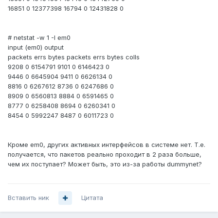
16851 0 12377398 16794 0 12431828 0
# netstat -w 1 -I em0
input (em0) output
packets errs bytes packets errs bytes colls
9208 0 6154791 9101 0 6146423 0
9446 0 6645904 9411 0 6626134 0
8816 0 6267612 8736 0 6247686 0
8909 0 6560813 8884 0 6591465 0
8777 0 6258408 8694 0 6260341 0
8454 0 5992247 8487 0 6011723 0
Кроме em0, других активных интерфейсов в системе нет. Т.е.
получается, что пакетов реально проходит в 2 раза больше,
чем их поступает? Может быть, это из-за работы dummynet?
Вставить ник
Цитата