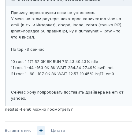
Причину перезагрузки пока не установил.
У меня на этом роутере: некоторое количество vlan на
em0 (в т.ч. и Интернет), dhcpd, ipcad, zebra (только RIP),
ipnat+порядка 50 правил ipf, ну и dummynet + ipfw - то
что я писал.
По top -S сейчас:
10 root 1 171 52 0K 8K RUN 731:43 40.43% idle
11 root 1 -44 -163 0K 8K WAIT 284:34 27.49% swi1: net
21 root 1 -68 -187 0K 8K WAIT 12:57 10.45% irq17: em0
Сейчас хочу попробовать поставить драйвера на em от
yandex.
netstat -I em0 можно посмотреть?
Вставить ник
Цитата