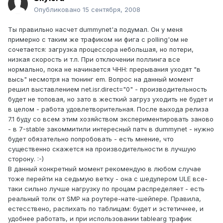
Опубликовано
15 сентября, 2008
Ты правильно насчет dummynet'а подумал. Он у меня
примерно с таким же трафиком ни фига с polling'ом не
сочетается: загрузка процессора небольшая, но потери,
низкая скорость и т.п. При отключении поллинга все
нормально, пока не начинается ЧНН: прерывания уходят "в
высь" несмотря на тюнинг em. Вопрос на данный момент
решил выставлением net.isr.direct="0" - производительность
будет не топовая, но зато в жесткий загруз уходить не будет и
в целом - работа удовлетворительная. После выхода релиза
7.1 буду со всем этим хозяйством экспериментировать заново
- в 7-stable закоммитили интересный патч в dummynet - нужно
будет обязательно попробовать - есть мнение, что
существенно скажется на производительности в лучшую
сторону. :-)
В данный конкретный момент рекомендую в любом случае
тоже перейти на седьмую ветку - она с шедулером ULE все-
таки сильно лучше нагрузку по процам распределяет - есть
реальный толк от SMP на роутере-нате-шейпере. Правила,
естесствено, распихать по таблицам: будет и эстетичнее, и
удобнее работать, и при использовании tablearg трафик