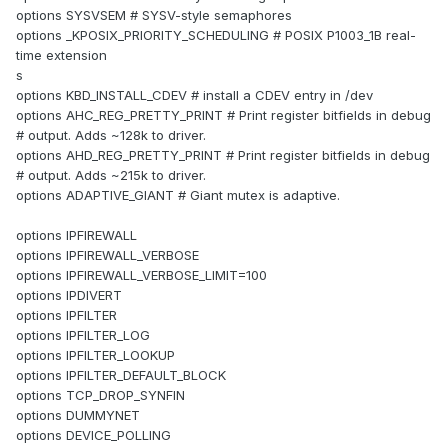
options SYSVSEM # SYSV-style semaphores
options _KPOSIX_PRIORITY_SCHEDULING # POSIX P1003_1B real-
time extension
s
options KBD_INSTALL_CDEV # install a CDEV entry in /dev
options AHC_REG_PRETTY_PRINT # Print register bitfields in debug
# output. Adds ~128k to driver.
options AHD_REG_PRETTY_PRINT # Print register bitfields in debug
# output. Adds ~215k to driver.
options ADAPTIVE_GIANT # Giant mutex is adaptive.
options IPFIREWALL
options IPFIREWALL_VERBOSE
options IPFIREWALL_VERBOSE_LIMIT=100
options IPDIVERT
options IPFILTER
options IPFILTER_LOG
options IPFILTER_LOOKUP
options IPFILTER_DEFAULT_BLOCK
options TCP_DROP_SYNFIN
options DUMMYNET
options DEVICE_POLLING