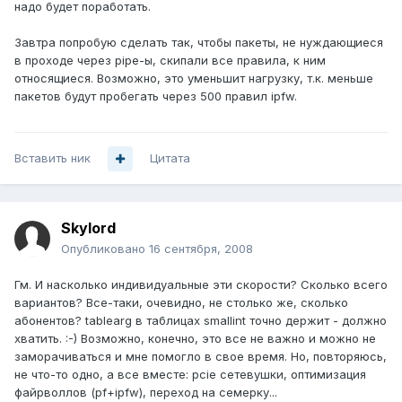
надо будет поработать.
Завтра попробую сделать так, чтобы пакеты, не нуждающиеся
в проходе через pipe-ы, скипали все правила, к ним
относящиеся. Возможно, это уменьшит нагрузку, т.к. меньше
пакетов будут пробегать через 500 правил ipfw.
Вставить ник
Цитата
Skylord
Опубликовано
16 сентября, 2008
Гм. И насколько индивидуальные эти скорости? Сколько всего
вариантов? Все-таки, очевидно, не столько же, сколько
абонентов? tablearg в таблицах smallint точно держит - должно
хватить. :-) Возможно, конечно, это все не важно и можно не
заморачиваться и мне помогло в свое время. Но, повторяюсь,
не что-то одно, а все вместе: pcie сетевушки, оптимизация
файрволлов (pf+ipfw), переход на семерку...