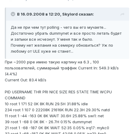
В 16.09.2008 в 12:20, Skylord сказал:
Да не при чем тут polling - чего вы его мучаете...
Достаточно убрать dummynet и все просто летать будет
и затыки все исчезнут. У меня так и было.
Почему нет желания на семерку обновиться? Уж по
любому от ULE хуже не станет...
При ~2000 pipe имею такую картину на 6.3 , 100
пользователей, суммарный траффик Current In: 549.3 kB/s
(4.4%)
Current Out: 83.4 kB/s
PID USERNAME THR PRI NICE SIZE RES STATE TIME WCPU
COMMAND
10 root 1 171 52 0K 8K RUN 29.5H 31.88% idle
234 root 1 107 0 22208K 21616K RUN 22.3H 29.30% natd
11 root 1 -44 -163 0K 8K WAIT 30.6H 25.88% swi1: net
39 root 1 -68 0 0K 8K - 26.7H 0.15% dummynet
21 root 1 -68 -187 0K 8K WAIT 52:35 0.05% irq17: mykc0
32 root 1 -68 -187 0K 8K WAIT 42:08 0.05% irq21: fxp0