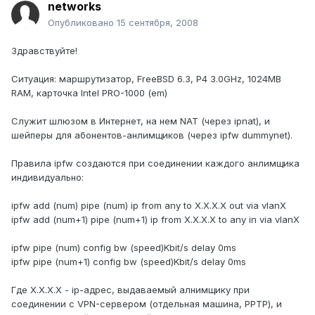
networks
Опубликовано
15 сентября, 2008
Здравствуйте!
Ситуация: маршрутизатор, FreeBSD 6.3, P4 3.0GHz, 1024MB
RAM, карточка Intel PRO-1000 (em)
Служит шлюзом в Интернет, на нем NAT (через ipnat), и
шейперы для абонентов-анлимщиков (через ipfw dummynet).
Правила ipfw создаются при соединении каждого анлимщика
индивидуально:
ipfw add (num) pipe (num) ip from any to X.X.X.X out via vlanX
ipfw add (num+1) pipe (num+1) ip from X.X.X.X to any in via vlanX
ipfw pipe (num) config bw (speed)Kbit/s delay 0ms
ipfw pipe (num+1) config bw (speed)Kbit/s delay 0ms
Где X.X.X.X - ip-адрес, выдаваемый алнимщику при
соединении с VPN-сервером (отдельная машина, PPTP), и