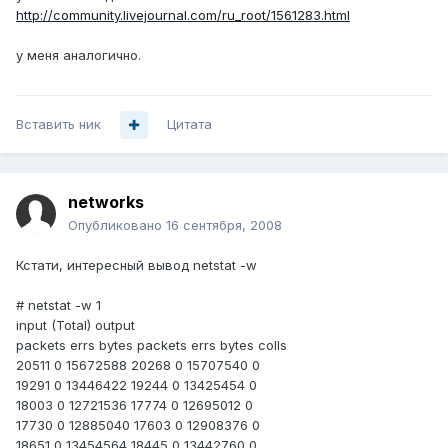
http://community.livejournal.com/ru_root/1561283.html
у меня аналогично.
Вставить ник
Цитата
networks
Опубликовано
16 сентября, 2008
Кстати, интересный вывод netstat -w
# netstat -w 1
input (Total) output
packets errs bytes packets errs bytes colls
20511 0 15672588 20268 0 15707540 0
19291 0 13446422 19244 0 13425454 0
18003 0 12721536 17774 0 12695012 0
17730 0 12885040 17603 0 12908376 0
18651 0 13454564 18445 0 13442760 0