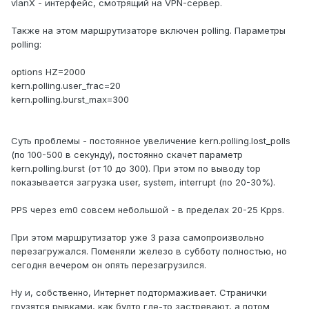
vlanX - интерфейс, смотрящий на VPN-сервер.
Также на этом маршрутизаторе включен polling. Параметры
polling:
options HZ=2000
kern.polling.user_frac=20
kern.polling.burst_max=300
Суть проблемы - постоянное увеличение kern.polling.lost_polls
(по 100-500 в секунду), постоянно скачет параметр
kern.polling.burst (от 10 до 300). При этом по выводу top
показывается загрузка user, system, interrupt (по 20-30%).
PPS через em0 совсем небольшой - в пределах 20-25 Kpps.
При этом маршрутизатор уже 3 раза самопроизвольно
перезагружался. Поменяли железо в субботу полностью, но
сегодня вечером он опять перезагрузился.
Ну и, собственно, Интернет подтормаживает. Странички
грузятся рывками, как будто где-то застревают, а потом