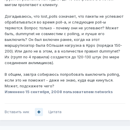
мигом пролетают к клиенту.
Догадываюсь, что lost_polls означает, что пакеты не успевают
обрабатываться во время poll-а, и следующие poll-ы
теряются. Вопрос только - почему они не успевают? Может
быть, dummynet не совместим с polling, и лучше его
выключить? Он был включен ранее, когда на этот
маршрутизатор была бОльшая нагрузка в Kpps (порядка 150-
200). Или дело не в этом, а в количестве правил dummynet?
Их (групп по 4 правила) создается до 120-130 штук (по мере
соединения анлимщиков).
В общем, завтра собираюсь попробовать выключить polling,
если это не поможет - даже не знаю, куда еще кинуться.
Может, подскажете чего?
Изменено
15 сентября, 2008
пользователем networks
Вставить ник
Цитата