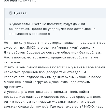
роутера толку нет....
Цитата
Skylord: если ничего не поможет, будут до 7-ки
обновляться. Просто не уверен, что всё остальное не
поломается в процессе :)
Нет, я не хочу сказать, что семерка панацея - надо делать все
вместе, - но, ИМХО, это один из "кирпичиков" успеха. :-)
Я на рабочем бордере до семерки обновился без проблем...
Часть портов, естесственно, придется пересобрать: ту же
zebra точно.
Кстати, в чем смысл наличия ipcad'а? Он у меня в свое время
несколько процентов процессора таки отъедал... И
корректность отдаваемых им данных очень низкая на более-
менее серьезной нагрузке. Однозначно надо ставить
ng_netflow...
И убери в ipfw все-таки все в таблицы. Чтобы пайпы
создавались один раз и скорость резалась сразу для всех
одним правилом при помощи указания масок - это ведь
великая фишка dummynet'а! Где еще такое есть? ИМХО, надо