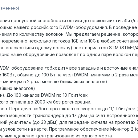
изменено)
чения пропускной способности оптики до нескольких гигабит/с
ощью нашего российского DWDM-оборудования. В последнее вр
чения по количеству волокон. Мы предлагаем решение, которо
новременно несколько потоков 1GE или 10G в любых сочетани
е волокон (или одному волокну) всех вариантов STM (STM-1/4
рно наше оборудование позволяет по одной паре волокон пере
WDM-оборудование «обходит» все западные и восточные ана
м 160Вт, обычно до 100 Вт на узел DWDM -минимум в 2 раза м
и - минимум в 2 раза меньше ближайших аналогов)
жайших аналогов)
лн). До 160 каналов DWDM по 10 Гбит/сек
ого сигнала до 2000 км без регенерации.
в. Передача любого протокола на скорости до 11,1 Гбит/сек (S
ойка мощности транспондера до 17 дБм (за счет встроенного 
ий усилитель (до 33 дБм) для передачи сигнала на пролетах 
ом узлов сети на карте. Программное обеспечение Монитор 2 
улями удаленно-централизованно из одного места.