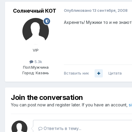
Солнечный КОТ
Опубликовано
13 сентября, 2008
Ахренеть! Мужики то и не знают
VIP
5.3k
Пол:
Мужчина
Город:
Казань
Вставить ник
Цитата
Join the conversation
You can post now and register later. If you have an account,
s
Ответить в тему...