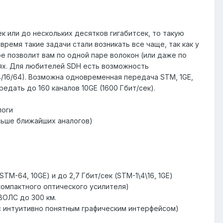
ек или до нескольких десятков гигабитсек, то такую
емя такие задачи стали возникать все чаще, так как у
е позволит вам по одной паре волокон (или даже по
ях. Для любителей SDH есть возможность
/16/64). Возможна одновременная передача STM, 1GE,
дать до 160 каналов 10GE (1600 Гбит/сек).
логи
еньше ближайших аналогов)
TM-64, 10GE) и до 2,7 Гбит/сек (STM-1\4\16, 1GE)
компактного оптического усилителя)
ВОЛС до 300 км.
(с интуитивно понятным графическим интерфейсом)