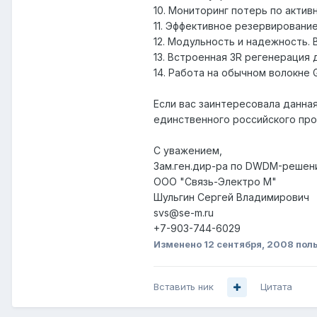
10. Мониторинг потерь по акти
11. Эффективное резервировани
12. Модульность и надежность. 
13. Встроенная 3R регенерация 
14. Работа на обычном волокне 
Если вас заинтересовала данна
единственного российского про
С уважением,
Зам.ген.дир-ра по DWDM-решен
ООО "Связь-Электро М"
Шульгин Сергей Владимирович
svs@se-m.ru
+7-903-744-6029
Изменено
12 сентября, 2008
пол
Вставить ник
Цитата