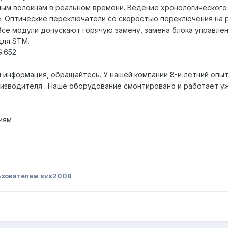
вным волокнам в реальном времени. Ведение хронологического
е. Оптические переключатели со скоростью переключения на р
Все модули допускают горячую замену, замена блока управлен
для STM.
G.652
я информация, обращайтесь. У нашей компании 8-и летний оп
изводителя . Наше оборудование смонтировано и работает уж
иям
ьзователем svs2008