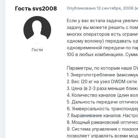
Гость svs2008
Опубликовано
12 сентября, 2008
(
Если у вас встала задача увели
задачу вы можете решить с пом
многих операторов есть ограни
одному волокну) передавать од
одновременной передачи по пар
Гости
10G в любых комбинациях. Сумма
Параметры, по которым наше D
1. Энергопотребление (максиму
2. Вес (20 кг на узел DWDM сет
3. Цена (в 2-3 раза меньше бли
4. Количество каналов (длин во
5. Дальность передачи оптическ
6. Универсальность транспондеро
7. Выравнивание каналов. Настр
8. Мощный рамановский оптическ
9. Система управления с показ
позволяет управлять всеми мод