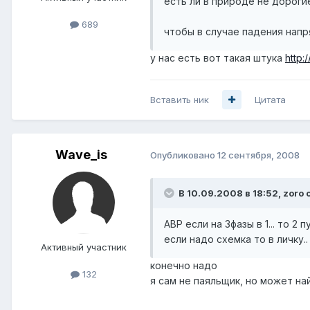
есть ли в природе не дороги
689
чтобы в случае падения нап
у нас есть вот такая штука
http:
Вставить ник
Цитата
Wave_is
Опубликовано
12 сентября, 2008
В 10.09.2008 в 18:52, zoro 
АВР если на 3фазы в 1... то 2
если надо схемка то в личку.
Активный участник
конечно надо
132
я сам не паяльщик, но может на