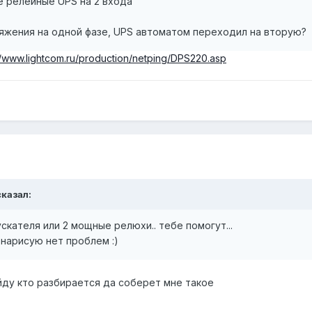
е релейные UPS на 2 входа
ряжения на одной фазе, UPS автоматом переходил на вторую?
//www.lightcom.ru/production/netping/DPS220.asp
сказал:
 пускателя или 2 мощные релюхи.. тебе помогут...
. нарисую нет проблем :)
йду кто разбирается да соберет мне такое