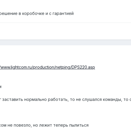
решение в коробочке и с гарантией
//www.lightcom.ru/production/netping/DPS220.asp
м
г заставить нормально работать, то не слушался команды, то
ом не повезло, но лежит теперь пылиться