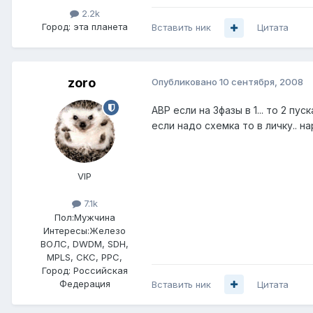
2.2k
Город:
эта планета
Вставить ник
Цитата
zoro
Опубликовано
10 сентября, 2008
АВР если на 3фазы в 1... то 2 пу
если надо схемка то в личку.. н
VIP
7.1k
Пол:
Мужчина
Интересы:
Железо
ВОЛС, DWDM, SDH,
MPLS, СКС, РРС,
Город:
Российская
Федерация
Вставить ник
Цитата