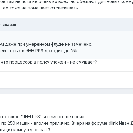
ов там не пока не очень во всех, но обещают для новых комм
, ее тоже не помешает отслеживать.
h сказал:
лем даже при умеренном флуде не замечено.
некоторых в ЧНН PPS доходит до 15k
 что процессор в полку уложен - не смущает?
что такое 'ЧНН PPS', я немного не понял.
убо по 250 машин - вполне прилично. Вчера на форуме dlink Ива
тыщи) компутеров на L3.