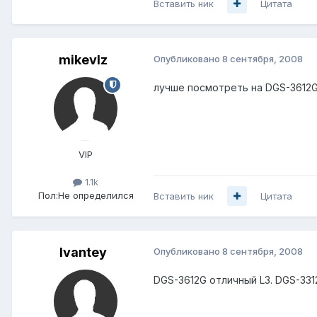
Вставить ник
Цитата
mikevlz
Опубликовано
8 сентября, 2008
лучше посмотреть на DGS-3612G,
VIP
1.1k
Пол:
Не определился
Вставить ник
Цитата
Ivantey
Опубликовано
8 сентября, 2008
DGS-3612G отличный L3. DGS-331