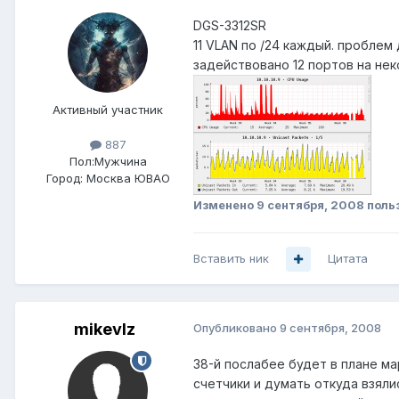
DGS-3312SR
11 VLAN по /24 каждый. проблем
задействовано 12 портов на не
Активный участник
887
Пол:
Мужчина
Город:
Москва ЮВАО
Изменено
9 сентября, 2008
поль
Вставить ник
Цитата
mikevlz
Опубликовано
9 сентября, 2008
38-й послабее будет в плане ма
счетчики и думать откуда взяли