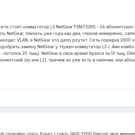
ети стоит коммутатор L3 NetGear FSM7328S - 24 абонентских п
ять NetGear, плююсь уже года как два, глюков немерянно, сап
риходит VLAN, а NetGear это дело роутит. Сеть порядка 2000 х
одобрать замену NetGear`у. Нужен коммутатор L3 с 4мя комбо 
потолок 20 тыщ). NetGear в свое время брался за 13 тыщ. Dlin
нентский (ну или L2), причем он уже есть в наличии, или абон
тоб спокойно спать будет стоить 1400-2000 баксов, мое мнение