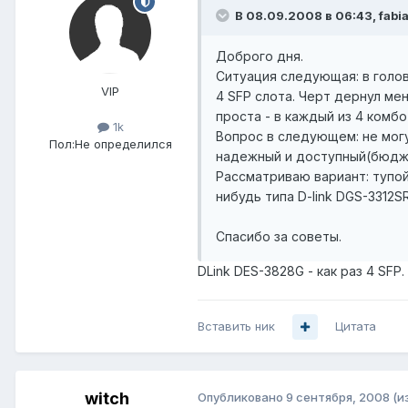
В 08.09.2008 в 06:43, fabi
Доброго дня.
Ситуация следующая: в голов
VIP
4 SFP слота. Черт дернул ме
проста - в каждый из 4 комбо
1k
Вопрос в следующем: не могу
Пол:
Не определился
надежный и доступный(бюджет 
Рассматриваю вариант: тупой 
нибудь типа D-link DGS-3312SR
Спасибо за советы.
DLink DES-3828G - как раз 4 SFP.
Вставить ник
Цитата
witch
Опубликовано
9 сентября, 2008
(и