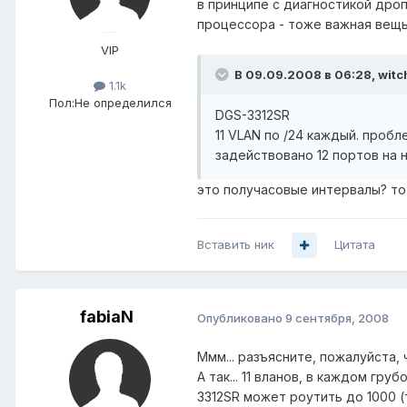
в принципе с диагностикой дроп
процессора - тоже важная вещь
VIP
В 09.09.2008 в 06:28, witc
1.1k
Пол:
Не определился
DGS-3312SR
11 VLAN по /24 каждый. проб
задействовано 12 портов на 
это получасовые интервалы? то
Вставить ник
Цитата
fabiaN
Опубликовано
9 сентября, 2008
Ммм... разъясните, пожалуйста, 
А так... 11 вланов, в каждом гр
3312SR может роутить до 1000 (