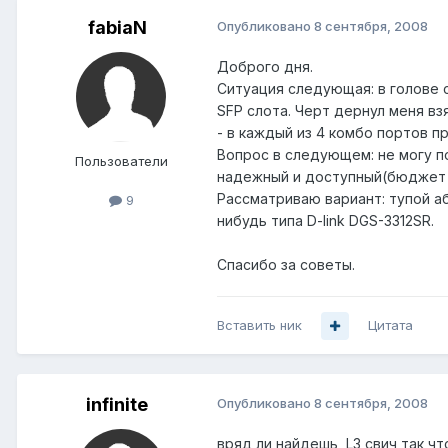
fabiaN
Опубликовано
8 сентября, 2008
Доброго дня.
Ситуация следующая: в голове с
SFP слота. Черт дернул меня вз
- в каждый из 4 комбо портов п
Вопрос в следующем: не могу п
Пользователи
надежный и доступный(бюджет - 
Рассматриваю вариант: тупой або
9
нибудь типа D-link DGS-3312SR.
Спасибо за советы.
Вставить ник
Цитата
infinite
Опубликовано
8 сентября, 2008
вряд ли найдешь, L3 свич так ч