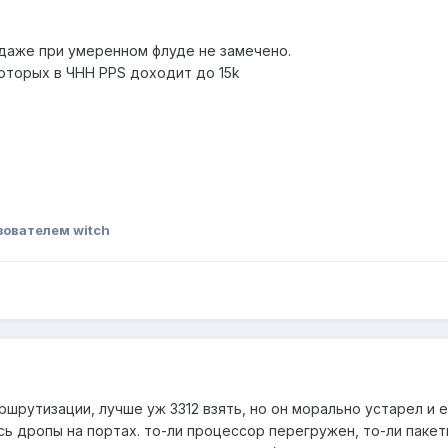
 даже при умеренном флуде не замечено.
которых в ЧНН PPS доходит до 15k
зователем witch
ршрутизации, лучше уж 3312 взять, но он морально устарел и 
сь дропы на портах. то-ли процессор перегружен, то-ли паке