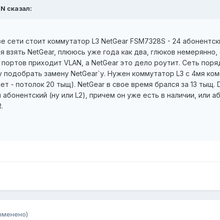
aN сказал:
е сети стоит коммутатор L3 NetGear FSM7328S - 24 абонентски
ня взять NetGear, плююсь уже года как два, глюков немерянно,
 портов приходит VLAN, а NetGear это дело роутит. Сеть поря
 подобрать замену NetGear`у. Нужен коммутатор L3 с 4мя ком
- потолок 20 тыщ). NetGear в свое время брался за 13 тыщ. Dl
абонентский (ну или L2), причем он уже есть в наличии, или а
.
зменено)