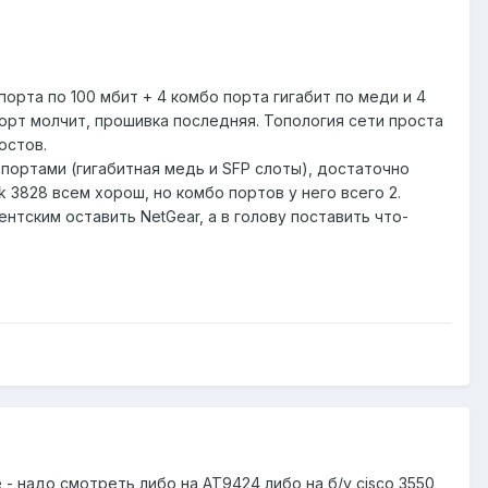
орта по 100 мбит + 4 комбо порта гигабит по меди и 4
порт молчит, прошивка последняя. Топология сети проста
остов.
портами (гигабитная медь и SFP слоты), достаточно
k 3828 всем хорош, но комбо портов у него всего 2.
ентским оставить NetGear, а в голову поставить что-
 - надо смотреть либо на AT9424 либо на б/у cisco 3550