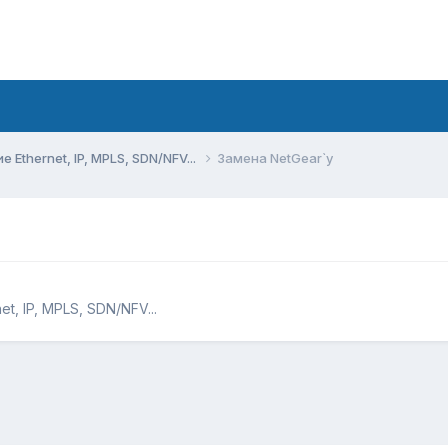
Ethernet, IP, MPLS, SDN/NFV...
Замена NetGear`у
, IP, MPLS, SDN/NFV...