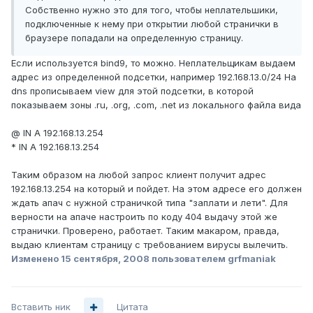
Собственно нужно это для того, чтобы неплательшики,
подключенные к нему при открытии любой странички в
браузере попадали на определенную страницу.
Если используется bind9, то можно. Неплательщикам выдаем
адрес из определенной подсетки, например 192.168.13.0/24 На
dns прописываем view для этой подсетки, в которой
показываем зоны .ru, .org, .com, .net из локального файла вида
@ IN A 192.168.13.254
* IN A 192.168.13.254
Таким образом на любой запрос клиент получит адрес
192.168.13.254 на который и пойдет. На этом адресе его должен
ждать апач с нужной страничкой типа "заплати и лети". Для
верности на апаче настроить по коду 404 выдачу этой же
странички. Проверено, работает. Таким макаром, правда,
выдаю клиентам страницу с требованием вирусы вылечить.
Изменено
15 сентября, 2008
пользователем grfmaniak
Вставить ник
Цитата