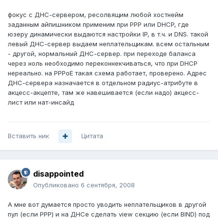
фокус с ДНС-сервером, ресолвящим любой хостнейм
заданным айпишником применим при PPP или DHCP, где
юзеру динамически выдаются настройки IP, в т.ч. и DNS. такой
левый ДНС-сервер выдаем неплательщикам. всем остальным
- другой, нормальный ДНС-сервер. при переходе баланса
через ноль необходимо переконнекчиваться, что при DHCP
нереально. на PPPoE такая схема работает, проверено. Адрес
ДНС-сервера назначается в отдельном радиус-атрибуте в
акцесс-акцепте, там же навешивается (если надо) акцесс-
лист или нат-инсайд
Вставить ник
Цитата
disappointed
Опубликовано
6 сентября, 2008
А мне вот думается просто уводить неплательщиков в другой
пул (если PPP) и на ДНСе сделать view секцию (если BIND) под