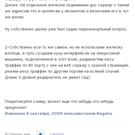
Далее. На отдельной железке поднимаем днс сервер с таким
же адресом что и прописан у абонентов и включаем его в тот
же вилан.
Ну собственно далее уже был задан первоначальный вопрос.
2-Собственно все то же самое, но не используем железку
вообще, а тупо создаем кучу интерфейсов на линуксовой
машинке, подключенной в этот влан, редиректим весь
траффик по 80 порту с нее на веб сервер с нужной страницей,
режем весь траффик по другим портам на всякий случай.
Длинк 3 уровня редиректить не умеет гад:)
Покритикуйте схему, может еще что нибудь кто нибудь
предложит.
Изменено
8 сентября, 2008
пользователем Negator
Вставить ник
Цитата