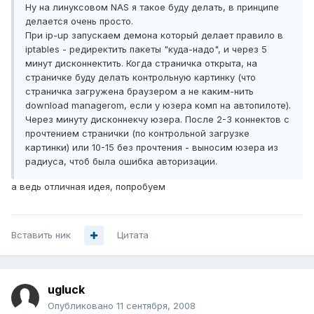
Ну на линуксовом NAS я такое буду делать, в принципе
делается очень просто.
При ip-up запускаем демона который делает правило в
iptables - редиректить пакеты "куда-надо", и через 5
минут дисконнектить. Когда страничка открыта, на
страничке буду делать контрольную картинку (что
страничка загружена браузером а не каким-нить
download managerom, если у юзера комп на автопилоте).
Через минуту дисконнекчу юзера. После 2-3 коннектов с
прочтением странички (по контрольной загрузке
картинки) или 10-15 без прочтения - выносим юзера из
радиуса, чтоб была ошибка авторизации.
а ведь отличная идея, попробуем
Вставить ник
Цитата
ugluck
Опубликовано
11 сентября, 2008