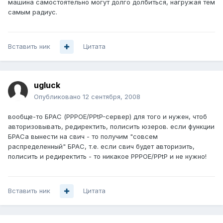
машина самостоятельно могут долго долбиться, нагружая тем
самым радиус.
Вставить ник
Цитата
ugluck
Опубликовано
12 сентября, 2008
вообще-то БРАС (PPPOE/PPtP-сервер) для того и нужен, чтоб
авторизовывать, редиректить, полисить юзеров. если функции
БРАСа вынести на свич - то получим "совсем
распределенный" БРАС, т.е. если свич будет авторизить,
полисить и редиректить - то никакое PPPOE/PPtP и не нужно!
Вставить ник
Цитата