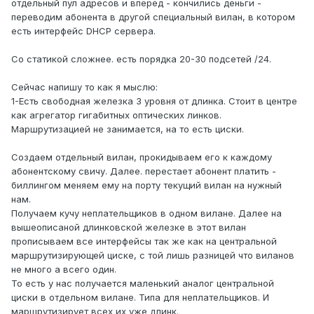
отдельный пул адресов и вперед - кончились деньги -
переводим абонента в другой специальный вилан, в котором
есть интерфейс DHCP сервера.
Со статикой сложнее. есть порядка 20-30 подсетей /24.
Сейчас напишу то как я мыслю:
1-Есть свободная железка 3 уровня от длинка. Стоит в центре
как агрегатор гигабитных оптических линков.
Маршрутизацией не занимается, на то есть циски.
Создаем отдельный вилан, прокидываем его к каждому
абонентскому свичу. Далее. перестает абонент платить -
биллингом меняем ему на порту текущий вилан на нужный
нам.
Получаем кучу неплательщиков в одном вилане. Далее на
вышеописаной длинковской железке в этот вилан
прописываем все интерфейсы так же как на центральной
маршрутизирующей циске, с той лишь разницей что виланов
не много а всего один.
То есть у нас получается маленький аналог центральной
циски в отдельном вилане. Типа для неплательщиков. И
маршрутизирует всех их уже длинк.