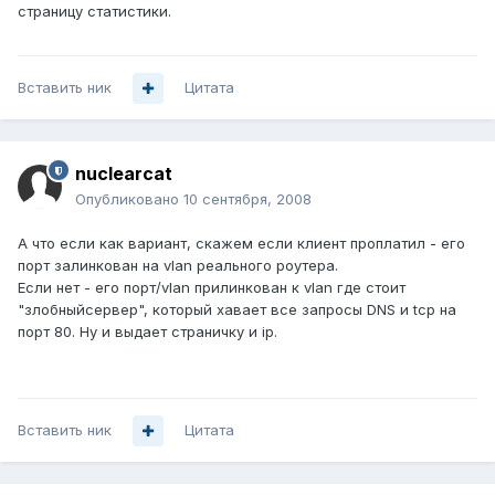
страницу статистики.
Вставить ник
Цитата
nuclearcat
Опубликовано
10 сентября, 2008
А что если как вариант, скажем если клиент проплатил - его
порт залинкован на vlan реального роутера.
Если нет - его порт/vlan прилинкован к vlan где стоит
"злобныйсервер", который хавает все запросы DNS и tcp на
порт 80. Ну и выдает страничку и ip.
Вставить ник
Цитата