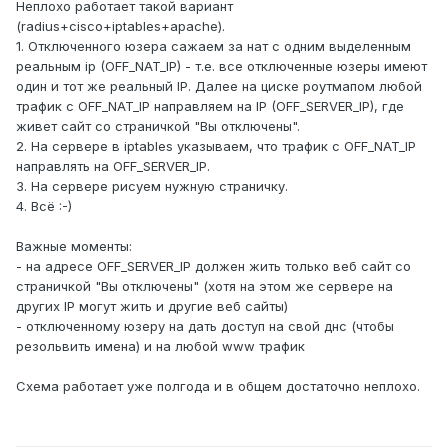
Неплохо работает такой вариант
(radius+cisco+iptables+apache).
1. Отключенного юзера сажаем за нат с одним выделенным
реальным ip (OFF_NAT_IP) - т.е. все отключенные юзеры имеют
один и тот же реальный IP. Далее на циске роутмапом любой
трафик с OFF_NAT_IP направляем на IP (OFF_SERVER_IP), где
живет сайт со страничкой "Вы отключены".
2. На сервере в iptables указываем, что трафик с OFF_NAT_IP
направлять на OFF_SERVER_IP.
3. На сервере рисуем нужную страничку.
4. Всё :-)
Важные моменты:
- на адресе OFF_SERVER_IP должен жить только веб сайт со
страничкой "Вы отключены" (хотя на этом же сервере на
других IP могут жить и другие веб сайты)
- отключенному юзеру на дать доступ на свой днс (чтобы
резольвить имена) и на любой www трафик
Схема работает уже полгода и в общем достаточно неплохо.