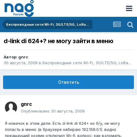
Беспроводные сети Wi-Fi, 3G/LTE/5G, LoRa...
d-link di 624+? не могу зайти в меню
Автор:
gnrc
30 августа, 2008
в
Беспроводные сети Wi-Fi, 3G/LTE/5G, LoRa...
Ответить
gnrc
Опубликовано
30 августа, 2008
Я новичок в этом деле. Есть d-link di 624+ но б/у, не могу
попасть в меню (в браузере набираю 192.168.0.1). видно
предыдущий хозяин отключил Wi-fi. вопрос: как взломать,