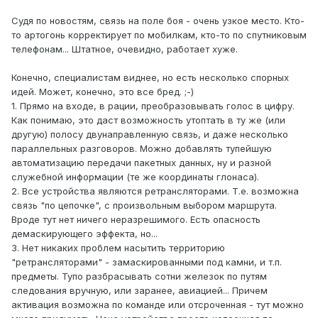
Судя по новостям, связь на поле боя - очень узкое место. Кто-
то артогонь корректирует по мобилкам, кто-то по спутниковым
телефонам... Штатное, очевидно, работает хуже.
Конечно, специалистам виднее, но есть несколько спорных
идей. Может, конечно, это все бред. ;-)
1. Прямо на входе, в рации, преобразовывать голос в цифру.
Как понимаю, это даст возможность утоптать в ту же (или
другую) полосу двунаправленную связь, и даже несколько
параллельных разговоров. Можно добавлять тупейшую
автоматизацию передачи пакетных данных, ну и разной
служебной информации (те же координаты глонаса).
2. Все устройства являются ретрансляторами. Т.е. возможна
связь "по цепочке", с произвольным выбором маршрута.
Вроде тут нет ничего неразрешимого. Есть опасность
демаскирующего эффекта, но...
3. Нет никаких проблем насытить территорию
"ретрансляторами" - замаскированными под камни, и т.п.
предметы. Тупо разбрасывать сотни железок по путям
следования вручную, или заранее, авиацией... Причем
активация возможна по команде или отсроченная - тут можно