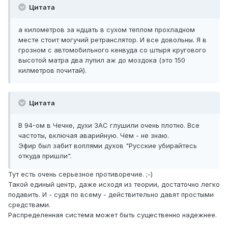
Цитата
а километров за ндцать в сухом теплом прохладном
месте стоит могучий ретранслятор. И все довольны. Я в
грозном с автомобильного кенвуда со штыря кругового
высотой матра два лупил аж до моздока (это 150
килметров почитай).
Цитата
В 94-ом в Чечне, духи ЗАС глушили очень плотно. Все
частоты, включая аварийную. Чем - не знаю.
Эфир был забит воплями духов "Русские убирайтесь
откуда пришли".
Тут есть очень серьезное противоречие. ;-)
Такой единый центр, даже исходя из теории, достаточно легко
подавить. И - судя по всему - действительно давят простыми
средствами.
Распределенная система может быть существенно надежнее.