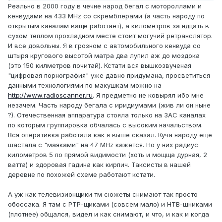
Реально в 2000 году в чечне народ бегал с мотороллами и
кенвудами на 433 MHz со скремблерами (а часть народу по
открытым каналам ваще работает), а километров за ндцать в
сухом теплом прохладном месте стоит могучий ретранслятор.
И все довольны. Я в грозном с автомобильного кенвуда со
штыря кругового высотой матра два лупил аж до моздока
(это 150 килметров почитай). Кстати вся вышкозвученая
"цифровая порнография" уже давно придумана, просветиться
данными технологиями по макушкам можно на
http://www.radioscanner.ru
. Я предметно не ковырял ибо мне
незачем. Часть народу бегала с иридиумами (жив ли он ныне
?). Отечественная аппаратура стояла только на ЗАС каналах
по которым группировка обчалась с высоким начальством.
Вся оперативка работала как я выше сказал. Куча народу еще
шастала с "маяками" на 47 MHz кажется. Но у них радиус
километров 5 по прямой видимости (хоть и мощща дурная, 2
ватта) и здоровая гадина как кирпич. Таксисты в нашей
деревне по похожей схеме работают кстати.
А уж как телевизионщики тм сюжеты снимают так просто
обоссака. Я там с РТР-щиками (совсем мало) и НТВ-шниками
(плотнее) общался, видел и как снимают, и что, и как и когда