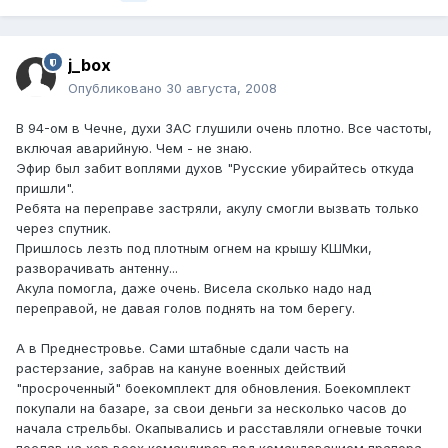
j_box
Опубликовано
30 августа, 2008
В 94-ом в Чечне, духи ЗАС глушили очень плотно. Все частоты,
включая аварийную. Чем - не знаю.
Эфир был забит воплями духов "Русские убирайтесь откуда
пришли".
Ребята на переправе застряли, акулу смогли вызвать только
через спутник.
Пришлось лезть под плотным огнем на крышу КШМки,
разворачивать антенну...
Акула помогла, даже очень. Висела сколько надо над
переправой, не давая голов поднять на том берегу.
А в Преднестровье. Сами штабные сдали часть на
растерзание, забрав на кануне военных действий
"просроченный" боекомплект для обновления. Боекомплект
покупали на базаре, за свои деньги за несколько часов до
начала стрельбы. Окапывались и расставляли огневые точки