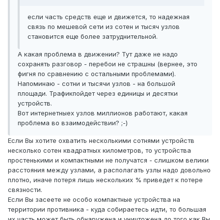
если часть средств еще и движется, то надежная
связь по мешевой сети из сотен и тысяч узлов
становится еще более затруднительной.
А какая проблема в движении? Тут даже не надо
сохранять разговор - перебои не страшны (вернее, это
фигня по сравнению с остальными проблемами).
Напоминаю - сотни и тысячи узлов - на большой
площади. Трафикпойдет через единицы и десятки
устройств.
Вот интернетныех узлов миллионов работают, какая
проблема во взаимодействии? ;-)
Если Вы хотите охватить несколькими сотнями устройств
несколько сотен квадратных километров, то устройства
простенькими и компактными не получатся - слишком велики
расстояния между узлами, а располагать узлы надо довольно
плотно, иначе потеря лишь нескольких % приведет к потере
связности.
Если Вы засеете не особо компактные устройства на
территории противника - куда собираетесь идти, то большая
их часть может быть обнаружена и уничтожена до того как Вы