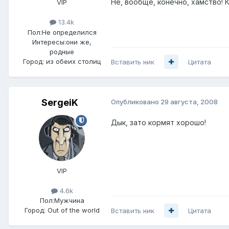
Не, вообще, конечно, хамство! К
VIP
13.4k
Пол:
Не определился
Интересы:
они же,
родные
Город:
из обеих столиц
Вставить ник
Цитата
SergeiK
Опубликовано
29 августа, 2008
Дык, зато кормят хорошо!
VIP
4.6k
Пол:
Мужчина
Город:
Out of the world
Вставить ник
Цитата