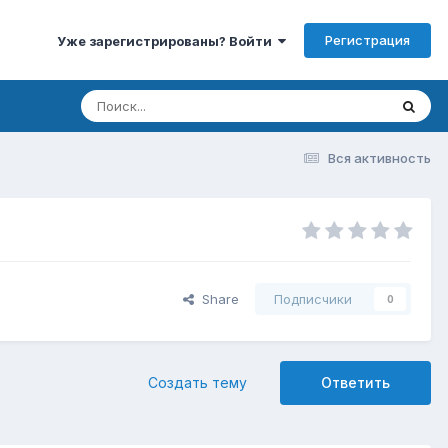
Регистрация
Уже зарегистрированы? Войти
Вся активность
Share
Подписчики
0
Создать тему
Ответить