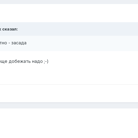
k сказал:
тно - засада
 еще добежать надо ;-)