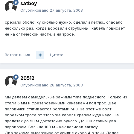
satboy
Опубликовано
27 августа, 2008
срезали оболочку сколько нужно, сделали петлю.. спасало
несколько раз, когда воровали струбцины.. кабель повисает
не на оптической части, а на тросе.
Вставить ник
Цитата
20512
Опубликовано
28 августа, 2008
Мы делаем самодельные зажимы типа подвесного. Только из
стали 5 мм и фрезерованными канавками под трос. Две
половинки стягиваются болтами М10. За этот же болт
обрезком троса от этого же кабеля крепим куда надо. На
пролетах до 50 м достаточно одного. До 100 ставим два
паровозом. Больше 100 м - как написал
satboy
.
Два зажима выдерживают усилие около 4-х тонн. Далее