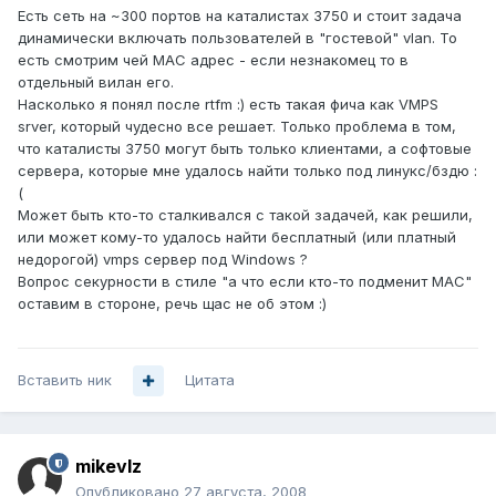
Есть сеть на ~300 портов на каталистах 3750 и стоит задача
динамически включать пользователей в "гостевой" vlan. То
есть смотрим чей МАС адрес - если незнакомец то в
отдельный вилан его.
Насколько я понял после rtfm :) есть такая фича как VMPS
srver, который чудесно все решает. Только проблема в том,
что каталисты 3750 могут быть только клиентами, а софтовые
сервера, которые мне удалось найти только под линукс/бздю :
(
Может быть кто-то сталкивался с такой задачей, как решили,
или может кому-то удалось найти бесплатный (или платный
недорогой) vmps сервер под Windows ?
Вопрос секурности в стиле "а что если кто-то подменит МАС"
оставим в стороне, речь щас не об этом :)
Вставить ник
Цитата
mikevlz
Опубликовано
27 августа, 2008