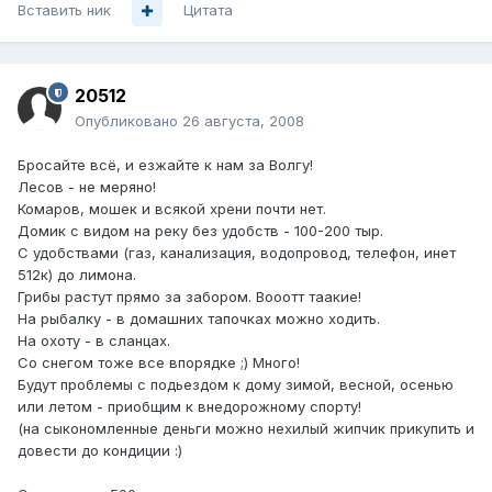
Вставить ник
Цитата
20512
Опубликовано
26 августа, 2008
Бросайте всё, и езжайте к нам за Волгу!
Лесов - не меряно!
Комаров, мошек и всякой хрени почти нет.
Домик с видом на реку без удобств - 100-200 тыр.
С удобствами (газ, канализация, водопровод, телефон, инет
512к) до лимона.
Грибы растут прямо за забором. Вооотт таакие!
На рыбалку - в домашних тапочках можно ходить.
На охоту - в сланцах.
Со снегом тоже все впорядке ;) Много!
Будут проблемы с подьездом к дому зимой, весной, осенью
или летом - приобщим к внедорожному спорту!
(на сыкономленные деньги можно нехилый жипчик прикупить и
довести до кондиции :)