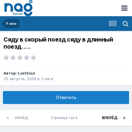
У нага
Сяду в скорый поезд сяду в длинный
поезд.....
Автор:
LostSoul
25 августа, 2008
в
У нага
Ответить
НАЗАД
Страница 1 из 4
ВПЕРЁД