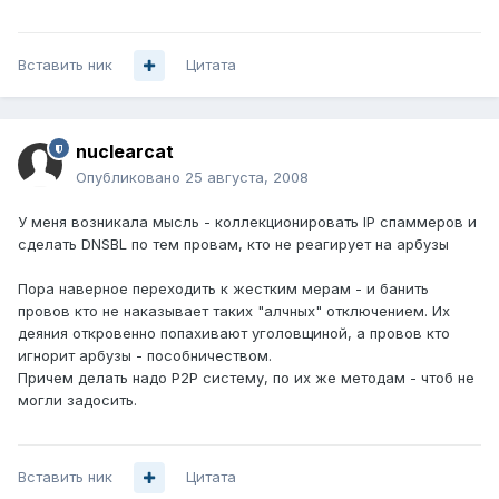
Вставить ник
Цитата
nuclearcat
Опубликовано
25 августа, 2008
У меня возникала мысль - коллекционировать IP спаммеров и
сделать DNSBL по тем провам, кто не реагирует на арбузы
Пора наверное переходить к жестким мерам - и банить
провов кто не наказывает таких "алчных" отключением. Их
деяния откровенно попахивают уголовщиной, а провов кто
игнорит арбузы - пособничеством.
Причем делать надо P2P систему, по их же методам - чтоб не
могли задосить.
Вставить ник
Цитата