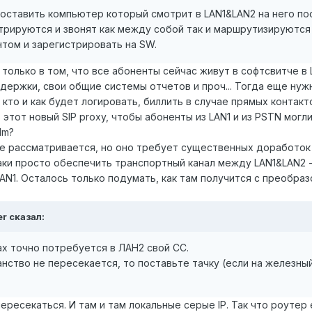
ставить компьютер который смотрит в LAN1&LAN2 на него пост
трируются и звонят как между собой так и маршрутизируются 
том и зарегистрировать на SW.
олько в том, что все абоненты сейчас живут в софтсвитче в 
ддержки, свои общие системы отчетов и проч... Тогда еще нуж
о кто и как будет логировать, биллить в случае прямых контак
этот новый SIP proxy, чтобы абоненты из LAN1 и из PSTN могли
lm?
 рассматривается, но оно требует существенных доработок 
аки просто обеспечить транспортный канал между LAN1&LAN2 -
LAN1. Осталось только подумать, как там получится с преобр
er сказал:
ах точно потребуется в ЛАН2 свой СС.
анство не пересекается, то поставьте тачку (если на железн
ересекаться. И там и там локальные серые IP. Так что роуте