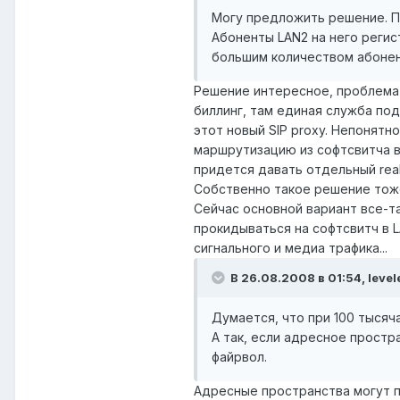
Могу предложить решение. По
Абоненты LAN2 на него регис
большим количеством абонен
Решение интересное, проблема т
биллинг, там единая служба по
этот новый SIP proxy. Непонятн
маршрутизацию из софтсвитча в 
придется давать отдельный rea
Собственно такое решение тоже
Сейчас основной вариант все-т
прокидываться на софтсвитч в 
сигнального и медиа трафика...
В 26.08.2008 в 01:54, level
Думается, что при 100 тысяч
А так, если адресное простр
файрвол.
Адресные пространства могут п