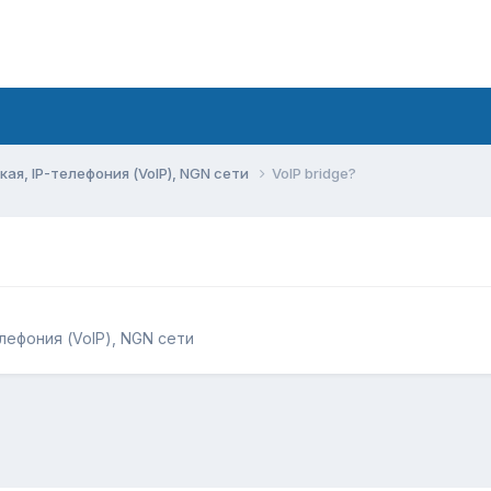
ая, IP-телефония (VoIP), NGN сети
VoIP bridge?
лефония (VoIP), NGN сети