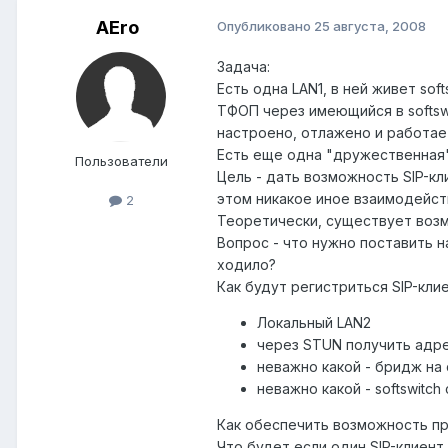
AEro
Опубликовано
25 августа, 2008
Задача:
Есть одна LAN1, в ней живет sof
ТФОП через имеющийся в softswit
настроено, отлажено и работает
Есть еще одна "дружественная" 
Пользователи
Цель - дать возможность SIP-кли
этом никакое иное взаимодейст
2
Теоретически, существует возм
Вопрос - что нужно поставить н
ходило?
Как будут регистриться SIP-кли
Локальный LAN2
через STUN получить адре
неважно какой - бридж на 
неважно какой - softswitch
Как обеспечить возможность пр
Что будет если один SIP-клиент