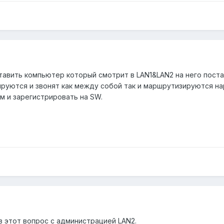
авить компьютер который смотрит в LAN1&LAN2 на него постав
ируются и звонят как между собой так и маршрутизируются нар
 и зарегистрировать на SW.
в этот вопрос с администрацией LAN2.