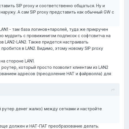
авить SIP proxy и соответственно общаться. Ну и
наружу. А сам SIP proxy представить как обычный GW с
LAN1 - там база логинов+паролей, туда же прикручен
но мудрить с провижинигом подписок с софтсвитча на
тов LAN2-LAN2. Также придется настраивать
 пробится в LAN2. Видимо, этому новому SIP proxy
на стороне LAN1.
 роутер, который просто позволит клиентам из LAN2
азованием адресов (преодоление НАТ и файрволла) для
ый рутер денег жалко) между сетками и настройте
р еще должен и НАТ-ПАТ преобразование делать.