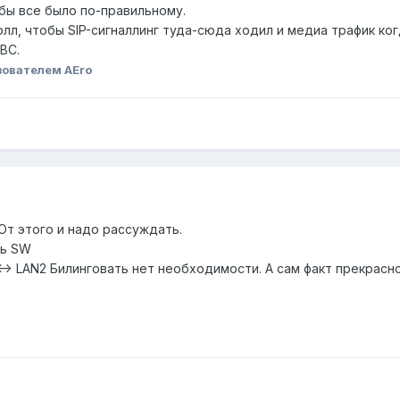
 бы все было по-правильному.
лл, чтобы SIP-сигналлинг туда-сюда ходил и медиа трафик ког
BC.
ователем AEro
От этого и надо рассуждать.
ть SW
<-> LAN2 Билинговать нет необходимости. А сам факт прекрасн