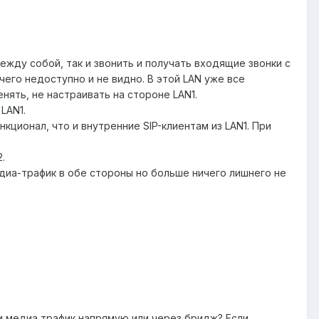
 между собой, так и звонить и получать входящие звонки с
ичего недоступно и не видно. В этой LAN уже все
нять, не настраивать на стороне LAN1.
LAN1.
нкционал, что и внутренние SIP-клиентам из LAN1. При
.
едиа-трафик в обе стороны но больше ничего лишнего не
ли медиа трафик напрямую или через бридж? Если