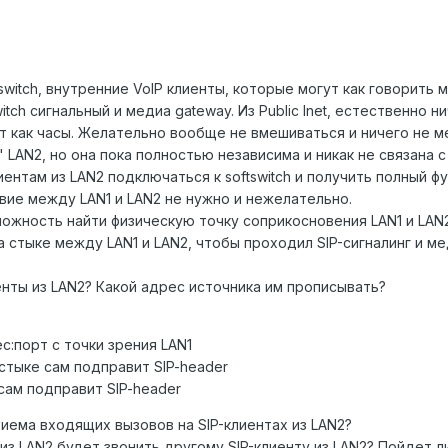
tswitch, внутренние VoIP клиенты, которые могут как говорить
ch сигнальный и медиа gateway. Из Public Inet, естественно н
 как часы. Желательно вообще не вмешиваться и ничего не ме
LAN2, но она пока полностью независима и никак не связана с 
ентам из LAN2 подключаться к softswitch и получить полный фу
вие между LAN1 и LAN2 не нужно и нежелательно.
ожность найти физическую точку соприкосновения LAN1 и LAN2
а стыке между LAN1 и LAN2, чтобы проходил SIP-сигналинг и м
енты из LAN2? Какой адрес источника им прописывать?
с:порт с точки зрения LAN1
стыке сам подправит SIP-header
 сам подправит SIP-header
иема входящих вызовов на SIP-клиентах из LAN2?
 из LAN2 будет звонить другому SIP-клиенту из LAN2? Пойдет 