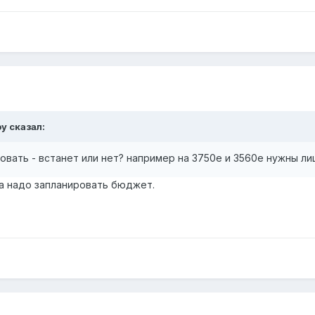
oy сказал:
овать - встанет или нет? например на 3750e и 3560e нужны ли
 а надо запланировать бюджет.