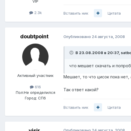
VIP
2.3k
Вставить ник
Цитата
doubtpoint
Опубликовано
24 августа, 2008
В 23.08.2008 в 20:37, satb
что мешает скачать и попроб
Активный участник
Мешает, то что цисок пока нет,
616
Так ответ какой?
Пол:
Не определился
Город:
СПб
Вставить ник
Цитата
visir
Опубликовано
24 августа, 2008