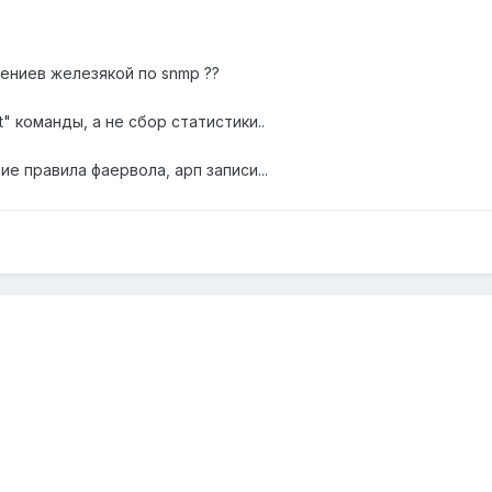
ениев железякой по snmp ??
" команды, а не сбор статистики..
 правила фаервола, арп записи...