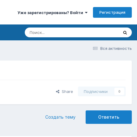
Регистрация
Уже зарегистрированы? Войти
Вся активность
Share
Подписчики
0
Создать тему
Ответить