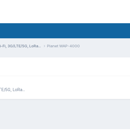
Fi, 3G/LTE/5G, LoRa...
Planet WAP-4000
/5G, LoRa...