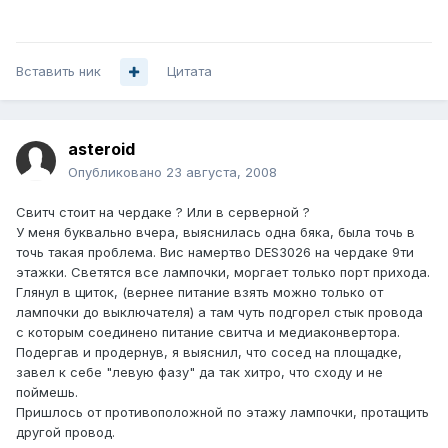
Вставить ник
Цитата
asteroid
Опубликовано
23 августа, 2008
Свитч стоит на чердаке ? Или в серверной ?
У меня буквально вчера, выяснилась одна бяка, была точь в
точь такая проблема. Вис намертво DES3026 на чердаке 9ти
этажки. Светятся все лампочки, моргает только порт прихода.
Глянул в щиток, (вернее питание взять можно только от
лампочки до выключателя) а там чуть подгорел стык провода
с которым соединено питание свитча и медиаконвертора.
Подергав и продернув, я выяснил, что сосед на площадке,
завел к себе "левую фазу" да так хитро, что сходу и не
поймешь.
Пришлось от противоположной по этажу лампочки, протащить
другой провод.