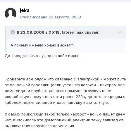
jeka
Опубликовано
23 августа, 2008
В 23.08.2008 в 05:18, fateev_max сказал:
А почему именно ночью виснет.?
Да звезды ночью лучше на небе видно.
Проверьте все рядом что связанно с электрикой - может быть
от банальной просадки (если упса нет) напруги - вечером все
дома сидят и врубают дополнительную нагрузку что не
способствует тому что в сети ровно 220в, до того что рядом с
кабелем лежит силовой и дает наводку капитальную.
У самих прикол был такой только наоброт - ночью пашет днем
нет, выяснилось что доморощеный электрик точку запитал от
выключателя наружного освещения.