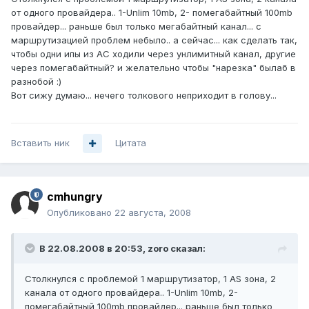
от одного провайдера.. 1-Unlim 10mb, 2- помегабайтный 100mb
провайдер... раньше был только мегабайтный канал... с
маршрутизацией проблем небыло.. а сейчас... как сделать так,
чтобы одни ипы из АС ходили через унлимитный канал, другие
через помегабайтный? и желательно чтобы "нарезка" былаб в
разнобой :)
Вот сижу думаю... нечего толкового неприходит в голову...
Вставить ник
Цитата
cmhungry
Опубликовано
22 августа, 2008
В 22.08.2008 в 20:53, zoro сказал:
Столкнулся с проблемой 1 маршрутизатор, 1 AS зона, 2
канала от одного провайдера.. 1-Unlim 10mb, 2-
помегабайтный 100mb провайдер... раньше был только