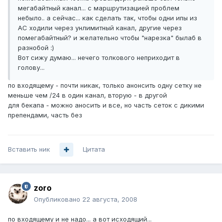
мегабайтный канал... с маршрутизацией проблем
небыло.. а сейчас... как сделать так, чтобы одни ипы из
АС ходили через унлимитный канал, другие через
помегабайтный? и желательно чтобы "нарезка" былаб в
разнобой :)
Вот сижу думаю... нечего толкового неприходит в
голову...
по входящему - почти никак, только анонсить одну сетку не
меньше чем /24 в один канал, вторую - в другой
для бекапа - можно аносить и все, но часть сеток с дикими
препендами, часть без
Вставить ник
Цитата
zoro
Опубликовано
22 августа, 2008
по входящему и не надо... а вот исходящий...