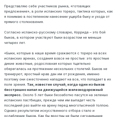
Представляю себе участников рынка, «готовящих
предложение», в роли испанских тореро, тактика которых, как
я понимаю в постепенном нанесении ущерба быку и ухода от
прямого столкновения.
Согласно испанско-русскому словарю, Коррида – это бой
быков, в котором участвуют быки возрастом не меньше
четырех лет.
«Быки, которые в наше время сражаются с тореро на всех
испанских аренах, создания вовсе не простые: это яростные
дикие животные, родословная которых тщательно
оберегалась на протяжении нескольких столетий. Быков не
тренируют, яростный нрав дан им от рождения, именно
поэтому они ожесточенно нападают на все, что попадает в их
поле зрения.
Так, известен случай, когда один из быков
бесстрашно напал на движущийся железнодорожный
экспресс.
Около 5 лет быки беззаботно пасутся на зеленых
испанских пастбищах, прежде чем им выпадет честь
последний раз выйти на арену перед многотысячной толпою.
Однако результатом искусственного отбора стало и
ослабление быков. Как бы яростны не были сегодняшние