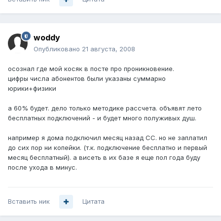
woddy
Опубликовано
21 августа, 2008
осознал где мой косяк в посте про проникновение.
цифры числа абонентов были указаны суммарно
юрики+физики
а 60% будет. дело только методике рассчета. объявят лето
бесплатных подключений - и будет много полуживых душ.
например я дома подключил месяц назад СС. но не заплатил
до сих пор ни копейки. (т.к. подключение бесплатно и первый
месяц бесплатный). а висеть в их базе я еще пол года буду
после ухода в минус.
Вставить ник
Цитата