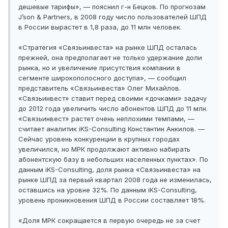
дешевые тарифы», — пояснил г-н Бецков. По прогнозам
J’son & Partners, в 2008 году число пользователей ШПД
в России вырастет в 1,8 раза, до 11 млн человек.
«Стратегия «Связьинвеста» на рынке ШПД осталась
прежней, она предполагает не только удержание доли
рынка, но и увеличение присутствия компании в
сегменте широкополосного доступа», — сообщил
представитель «Связьинвеста» Олег Михайлов.
«Связьинвест» ставит перед своими «дочками» задачу
до 2012 года увеличить число абонентов ШПД до 11 млн.
«Связьинвест» растет очень неплохими темпами, —
считает аналитик iKS-Consulting Константин Анкилов. —
Сейчас уровень конкуренции в крупных городах
увеличился, но МРК продолжают активно набирать
абонентскую базу в небольших населенных пунктах». По
данным iKS-Consulting, доля рынка «Связьинвеста» на
рынке ШПД за первый квартал 2008 года не изменилась,
оставшись на уровне 32%. По данным iKS-Consulting,
уровень проникновения ШПД в России составляет 18%.
«Доля МРК сокращается в первую очередь не за счет