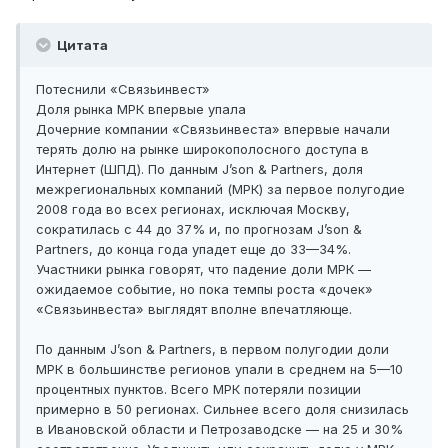
Цитата
Потеснили «Связьинвест»
Доля рынка МРК впервые упала
Дочерние компании «Связьинвеста» впервые начали
терять долю на рынке широкополосного доступа в
Интернет (ШПД). По данным J’son & Partners, доля
межрегиональных компаний (МРК) за первое полугодие
2008 года во всех регионах, исключая Москву,
сократилась с 44 до 37% и, по прогнозам J’son &
Partners, до конца года упадет еще до 33—34%.
Участники рынка говорят, что падение доли МРК —
ожидаемое событие, но пока темпы роста «дочек»
«Связьинвеста» выглядят вполне впечатляюще.
По данным J’son & Partners, в первом полугодии доли
МРК в большинстве регионов упали в среднем на 5—10
процентных пунктов. Всего МРК потеряли позиции
примерно в 50 регионах. Сильнее всего доля снизилась
в Ивановской области и Петрозаводске — на 25 и 30%