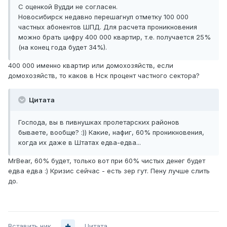
С оценкой Вудди не согласен.
Новосибирск недавно перешагнул отметку 100 000
частных абонентов ШПД. Для расчета проникновения
можно брать цифру 400 000 квартир, т.е. получается 25%
(на конец года будет 34%).
400 000 именно квартир или домохозяйств, если
домохозяйств, то каков в Нск процент частного сектора?
Цитата
Господа, вы в пивнушках пролетарских районов
бываете, вообще? :)) Какие, нафиг, 60% проникновения,
когда их даже в Штатах едва-едва...
MrBear, 60% будет, только вот при 60% чистых денег будет
едва едва :) Кризис сейчас - есть зер гут. Пену лучше слить
до.
Вставить ник
Цитата