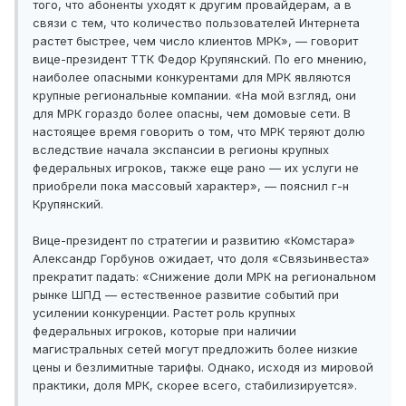
того, что абоненты уходят к другим провайдерам, а в
связи с тем, что количество пользователей Интернета
растет быстрее, чем число клиентов МРК», — говорит
вице-президент ТТК Федор Крупянский. По его мнению,
наиболее опасными конкурентами для МРК являются
крупные региональные компании. «На мой взгляд, они
для МРК гораздо более опасны, чем домовые сети. В
настоящее время говорить о том, что МРК теряют долю
вследствие начала экспансии в регионы крупных
федеральных игроков, также еще рано — их услуги не
приобрели пока массовый характер», — пояснил г-н
Крупянский.
Вице-президент по стратегии и развитию «Комстара»
Александр Горбунов ожидает, что доля «Связьинвеста»
прекратит падать: «Снижение доли МРК на региональном
рынке ШПД — естественное развитие событий при
усилении конкуренции. Растет роль крупных
федеральных игроков, которые при наличии
магистральных сетей могут предложить более низкие
цены и безлимитные тарифы. Однако, исходя из мировой
практики, доля МРК, скорее всего, стабилизируется».