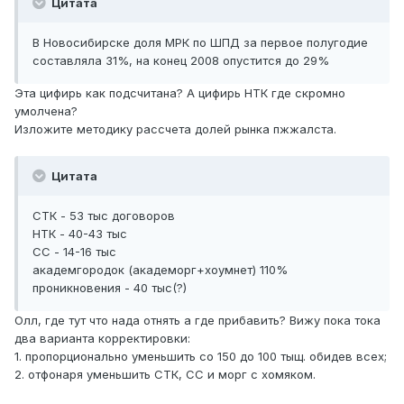
Цитата
В Новосибирске доля МРК по ШПД за первое полугодие
составляла 31%, на конец 2008 опустится до 29%
Эта цифирь как подсчитана? А цифирь НТК где скромно
умолчена?
Изложите методику рассчета долей рынка пжжалста.
Цитата
СТК - 53 тыс договоров
НТК - 40-43 тыс
СС - 14-16 тыс
академгородок (академорг+хоумнет) 110%
проникновения - 40 тыс(?)
Олл, где тут что нада отнять а где прибавить? Вижу пока тока
два варианта корректировки:
1. пропорционально уменьшить со 150 до 100 тыщ. обидев всех;
2. отфонаря уменьшить СТК, СС и морг с хомяком.