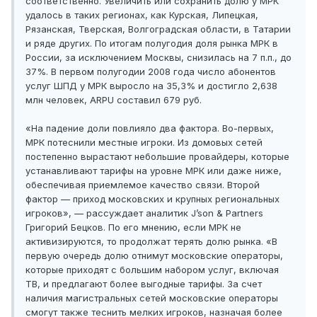
соответственно. Увеличить или сохранить долю у МРК
удалось в таких регионах, как Курская, Липецкая,
Рязанская, Тверская, Волгоградская области, в Татарии
и ряде других. По итогам полугодия доля рынка МРК в
России, за исключением Москвы, снизилась на 7 п.п., до
37%. В первом полугодии 2008 года число абонентов
услуг ШПД у МРК выросло на 35,3% и достигло 2,638
млн человек, ARPU составил 679 руб.
«На падение доли повлияло два фактора. Во-первых,
МРК потеснили местные игроки. Из домовых сетей
постепенно вырастают небольшие провайдеры, которые
устанавливают тарифы на уровне МРК или даже ниже,
обеспечивая приемлемое качество связи. Второй
фактор — приход московских и крупных региональных
игроков», — рассуждает аналитик J’son & Partners
Григорий Бецков. По его мнению, если МРК не
активизируются, то продолжат терять долю рынка. «В
первую очередь долю отнимут московские операторы,
которые приходят с большим набором услуг, включая
ТВ, и предлагают более выгодные тарифы. За счет
наличия магистральных сетей московские операторы
смогут также теснить мелких игроков, назначая более