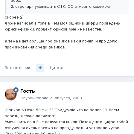
всех;
2. отфонаря уменьшить СТК, СС и морг с хомяком.
скорее 2)
я уже написал в топе в чем моя ошибка. цифры приведены
юрики+физики. процент юриков мне не известен.
а тема идет больше про физиков как я понял. и про долю
проникновения среди физиков.
Вставить ник
Цитата
Гoсть
Опубликовано
21 августа, 2008
Юриков в Нске 50 тыщ?? Придумаю что не более 10. Всем
верить, я точно посчитал!
Уменьшить по п.2 не получится никак. Потому шта цифра тобой
озвученая очень похожа на правду, хоть и устарела чуток.
Дык 30% или все 60, ога? ;)