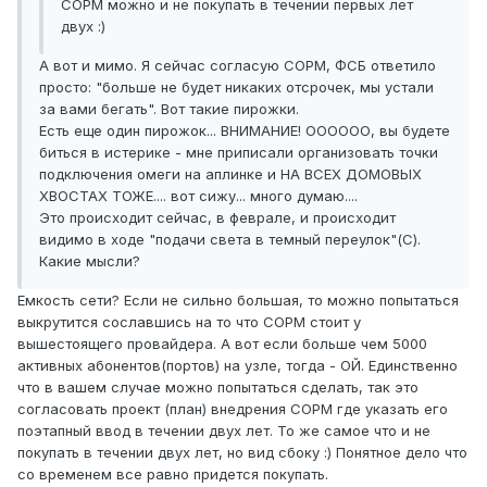
СОРМ можно и не покупать в течении первых лет
двух :)
А вот и мимо. Я сейчас согласую СОРМ, ФСБ ответило
просто: "больше не будет никаких отсрочек, мы устали
за вами бегать". Вот такие пирожки.
Есть еще один пирожок... ВНИМАНИЕ! ОООООО, вы будете
биться в истерике - мне приписали организовать точки
подключения омеги на аплинке и НА ВСЕХ ДОМОВЫХ
ХВОСТАХ ТОЖЕ.... вот сижу... много думаю....
Это происходит сейчас, в феврале, и происходит
видимо в ходе "подачи света в темный переулок"(С).
Какие мысли?
Емкость сети? Если не сильно большая, то можно попытаться
выкрутится сославшись на то что СОРМ стоит у
вышестоящего провайдера. А вот если больше чем 5000
активных абонентов(портов) на узле, тогда - ОЙ. Единственно
что в вашем случае можно попытаться сделать, так это
согласовать проект (план) внедрения СОРМ где указать его
поэтапный ввод в течении двух лет. То же самое что и не
покупать в течении двух лет, но вид сбоку :) Понятное дело что
со временем все равно придется покупать.