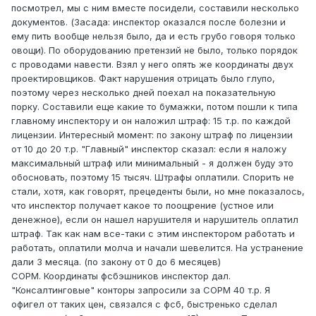
посмотрел, мы с ним вместе посидели, составили несколько
документов. (Засада: инспектор оказался после болезни и
ему пить вообще нельзя было, да и есть грубо говоря только
овощи). По оборудованию претензий не было, только порядок
с проводами навести. Взял у него опять же координаты двух
проектировщиков. Факт нарушения отрицать было глупо,
поэтому через несколько дней поехал на показательную
порку. Составили еще какие то бумажки, потом пошли к типа
главному инспектору и он наложил штраф: 15 т.р. по каждой
лицензии. Интересный момент: по закону штраф по лицензии
от 10 до 20 т.р. "Главный" инспектор сказал: если я наложу
максимальный штраф или минимальный - я должен буду это
обосновать, поэтому 15 тысяч. Штрафы оплатили. Спорить не
стали, хотя, как говорят, прецеденты были, но мне показалось,
что инспектор получает какое то поощрение (устное или
денежное), если он нашел нарушителя и нарушитель оплатил
штраф. Так как нам все-таки с этим инспектором работать и
работать, оплатили молча и начали шевелится. На устранение
дали 3 месяца. (по закону от 0 до 6 месяцев)
СОРМ. Координаты фсбэшников инспектор дал.
"Консалтинговые" конторы запросили за СОРМ 40 т.р. Я
офигел от таких цен, связался с фсб, быстренько сделал