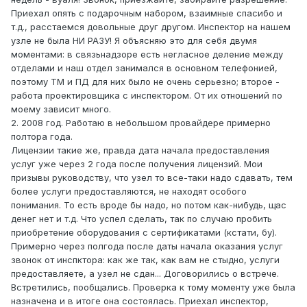
Приехал опять с подарочным набором, взаимные спасибо и
т.д., расстаемся довольные друг другом. Инспектор на нашем
узле не была НИ РАЗУ! Я объясняю это для себя двумя
моментами: в связьнадзоре есть негласное деление между
отделами и наш отдел занимался в основном телефонией,
поэтому ТМ и ПД для них было не очень серьезно; второе -
работа проектировщика с инспектором. От их отношений по
моему зависит много.
2. 2008 год. Работаю в небольшом провайдере примерно
полтора года.
Лицензии такие же, правда дата начала предоставления
услуг уже через 2 года после получения лицензий. Мои
призывы руководству, что узел то все-таки надо сдавать, тем
более услуги предоставляются, не находят особого
понимания. То есть вроде бы надо, но потом как-нибудь, щас
денег нет и т.д. Что успел сделать, так по случаю пробить
приобретение оборудования с сертификатами (кстати, бу).
Примерно через полгода после даты начала оказания услуг
звонок от инспктора: как же так, как вам не стыдно, услуги
предоставляете, а узел не сдан... Договорились о встрече.
Встретились, пообщались. Проверка к тому моменту уже была
назначена и в итоге она состоялась. Приехал инспектор,