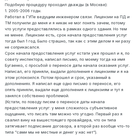
Подобную процедуру проходил дважды (в Москве):
1. 2005-2006 годы.
Работал в ГУПе ведущим инженером связи. Лицензии на ПД и
ТМ получили до меня и я никак не мог понять зачем, потому
что услуги предоставлялись в рамках одного здания. Но тем
не менее. Лицензии есть, срок начала предоставления услуг
тогда был 1 год. Было страшно, так как с этим делом я ни разу
не соприкасался.
Срок начала предоставления услуг кстати уже прошел и я, по
совету инспектора, написал письмо, по моему тогда на имя
Бугаенко, с просьбой о переносе даты начала оказания услуг.
Написал, его приняли, выдали дополнения к лицензиям и я на
этом успокоился. Потом прошел и срок, указанный в
дополнениях. Я написал еще одно письмо о переносе, его
опять приняли, выдали еще дополнения к лицензиям и тут я
занялся собственно проблемой.
(Кстати, по поводу писем о переносе даты начала
предоставления услуг: у меня сложилось субъективное
ощущение, что писать там можно что угодно. Первый раз я
свалил вину на вышестоящего провайдера, что он типа
затягивает подписание договора, а второй раз вообще что-то
типа "сами мы не местные и денег у нас нет").