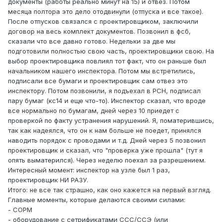
документы (работы реально минут на 15) и отвез. Потом
месяца полтора это дело отодвинули (отпуска и все такое).
После отпусков связался с проектировщиком, заключили
договор на весь комплект документов. Позвонил в фсб,
сказали что все давно готово. Недельки за две мы
подготовили полностью свою часть, проектировщики свою. На
выбор проектировщика повлиял тот факт, что он раньше был
начальником нашего инспектора. Потом мы встретились,
подписали все бумаги и проектировщик сам отвез это
инспектору. Потом позвонили, я подъехал в РСН, подписал
пару бумаг (кс14 и еще что-то). Инспектор сказал, что вроде
все нормально по бумагам, дней через 10 приедет с
проверкой по факту устранения нарушений. Я, поматерившись,
так как надеялся, что он к нам больше не поедет, принялся
наводить порядок с проводами и т.д. Дней через 5 позвонил
проектировщик и сказал, что "проверка уже прошла" (тут я
опять выматерился). Через неделю поехал за разрешением.
Интересный момент: инспектор на узле был 1 раз,
проектировщик НИ РАЗУ.
Итого: не все так страшно, как оно кажется на первый взгляд.
Главные моменты, которые делаются своими силами:
- СОРМ
- оборудование с сетрификатами ССС/ССЭ (или