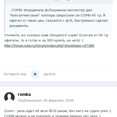
...СОРМ. Координаты фсбэшников инспектор дал.
"Консалтинговые" конторы запросили за СОРМ 40 т.р. Я
офигел от таких цен, связался с фсб, быстренько сделал
документы...
Уточните, во сколько вам обошёлся сорм? Если вы от 40 т.р
офигели, то я готов и за 300 купить, но нету! :(
http://forum.nag.ru/forum/index.php?showtopic=47385
Вставить ник
Цитата
romka
Опубликовано
28 февраля, 2009
Zoom - речь идет об акте ФСБ'шном, без него не сдать узел :).
СОРМ можно и не покупать в течении первых лет двух :)