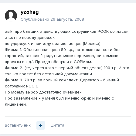
yozheg
Опубликовано
26 августа, 2008
asik, про бывших и действующих сотрудников РСОК согласен,
а вот по поводу денежек...
не удержусь и приведу сравнение цен (Москва):
Фирма 1. Объявленная цена 50 т.р., но только за нал и без
гарантий, так как "грядут великие перемены, системные
проекты и т.д.". Правда обещали с СОРМом.
Фирма 2. (те, через кого я первый объект делал) 100 т.р. И это
только проект без остальной документации.
Фирма 3. 70 т.р. за полный комплект. Директор - бывший
сотрудник РСОК.
По моему выбор достаточно очевиден.
Про заземление - у меня был именно юрик и именно с
лицензией...
Вставить ник
Цитата