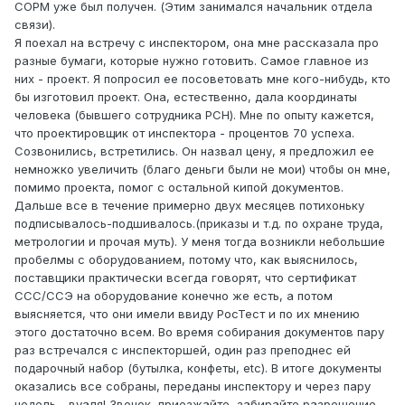
СОРМ уже был получен. (Этим занимался начальник отдела
связи).
Я поехал на встречу с инспектором, она мне рассказала про
разные бумаги, которые нужно готовить. Самое главное из
них - проект. Я попросил ее посоветовать мне кого-нибудь, кто
бы изготовил проект. Она, естественно, дала координаты
человека (бывшего сотрудника РСН). Мне по опыту кажется,
что проектировщик от инспектора - процентов 70 успеха.
Созвонились, встретились. Он назвал цену, я предложил ее
немножко увеличить (благо деньги были не мои) чтобы он мне,
помимо проекта, помог с остальной кипой документов.
Дальше все в течение примерно двух месяцев потихоньку
подписывалось-подшивалось.(приказы и т.д. по охране труда,
метрологии и прочая муть). У меня тогда возникли небольшие
пробелмы с оборудованием, потому что, как выяснилось,
поставщики практически всегда говорят, что сертификат
ССС/ССЭ на оборудование конечно же есть, а потом
выясняется, что они имели ввиду РосТест и по их мнению
этого достаточно всем. Во время собирания документов пару
раз встречался с инспекторшей, один раз преподнес ей
подарочный набор (бутылка, конфеты, etc). В итоге документы
оказались все собраны, переданы инспектору и через пару
недель - вуаля! Звонок, приезжайте, забирайте разрешение.