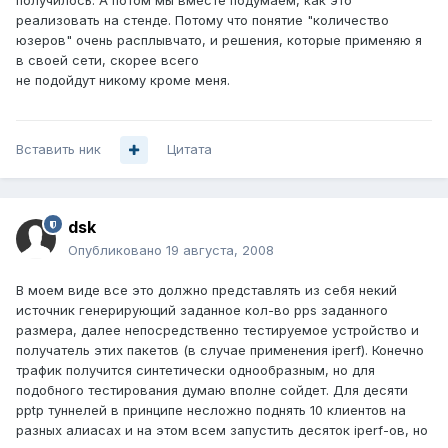
получилось. А потом мы вместе подумаем, как это
реализовать на стенде. Потому что понятие "количество
юзеров" очень расплывчато, и решения, которые применяю я
в своей сети, скорее всего
не подойдут никому кроме меня.
Вставить ник
Цитата
dsk
Опубликовано
19 августа, 2008
В моем виде все это должно представлять из себя некий
источник генерирующий заданное кол-во pps заданного
размера, далее непосредственно тестируемое устройство и
получатель этих пакетов (в случае применения iperf). Конечно
трафик получится синтетически однообразным, но для
подобного тестирования думаю вполне сойдет. Для десяти
pptp туннелей в принципе несложно поднять 10 клиентов на
разных алиасах и на этом всем запустить десяток iperf-ов, но