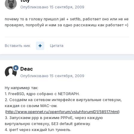
t0ly
Опубликовано
15 сентября, 2009
почему то в голову пришол jail + setfib, работает оно или не не
проверял, попробуй и нам за одно расскажиш как работает =)
Вставить ник
Цитата
Deac
Опубликовано
15 сентября, 2009
Ну например так:
1. FreeBSD, ядро собрано с NETGRAPH.
2. Создаём на сетевом интерфейсе виртуальные сетевухи,
каждая со своим MAC-ом.
(
http://www.opennet.ru/openforum/vsluhforumID1/58517.html
)
3. Запускаем ppp в режиме PPPoE, через каждую
виртуальную сетевуху, БЕЗ default gateway.
4. iperf через каждый tun туннель.