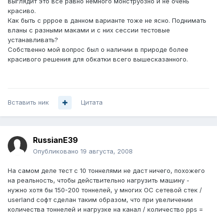
выглядит это все равно немного монструозно и не очень
красиво.
Как быть с pppoe в данном варианте тоже не ясно. Поднимать
вланы с разными маками и с них сессии тестовые
устанавливать?
Собственно мой вопрос был о наличии в природе более
красивого решения для обкатки всего вышесказанного.
Вставить ник
Цитата
RussianE39
Опубликовано
19 августа, 2008
На самом деле тест с 10 тоннелями не даст ничего, похожего
на реальность, чтобы действительно нагрузить машину -
нужно хотя бы 150-200 тоннелей, у многих ОС сетевой стек /
userland софт сделан таким образом, что при увеличении
количества тоннелей и нагрузке на канал / количество pps =