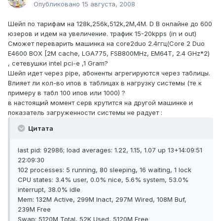
Опубликовано
15 августа, 2008
Шейп по тарифам на 128k,256k,512k,2М,4М. D В онлайне до 600
юзеров и идем на увеличение. трафик 15-20kpps (in и out)
Сможет переварить машинка на core2duo 2.4ггц(Core 2 Duo
E4600 BOX [2M cache, LGA775, FSB800MHz, EM64T, 2.4 GHz*2)
, сетевушки intel pci-e ,1 Gram?
Шейп идет через pipe, абоненты агрегируются через таблицы.
Влияет ли кол-во ипов в таблицах в нагрузку системы (те к
примеру в табл 100 ипов или 1000) ?
в настоящий момент серв крутится на другой машинке и
показатель загруженности системы не радует :
Цитата
last pid: 92986; load averages: 1.22, 1.15, 1.07 up 13+14:09:51
22:09:30
102 processes: 5 running, 80 sleeping, 16 waiting, 1 lock
CPU states: 3.4% user, 0.0% nice, 5.6% system, 53.0%
interrupt, 38.0% idle
Mem: 132M Active, 299M Inact, 297M Wired, 108M Buf,
239M Free
Swap: 5120M Total, 52K Used, 5120M Free