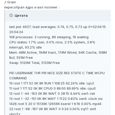
,1 Gram
пересобрал ядро и вкл поллинг :
Цитата
last pid: 4937; load averages: 0.74, 0.75, 0.73 up 0+02:04:15
20:04:24
108 processes: 3 running, 86 sleeping, 19 waiting
CPU states: 1.7% user, 0.0% nice, 2.3% system, 2.8%
interrupt, 93.2% idle
Mem: 48M Active, 194M Inact, 174M Wired, 64K Cache, 108M
Buf, 551M Free
Swap: 5120M Total, 5120M Free
PID USERNAME THR PRI NICE SIZE RES STATE C TIME WCPU
COMMAND
10 root 1 171 52 0K 8K RUN 1 108:25 92.24% idle: cpu1
11 root 1 171 52 0K 8K CPU0 0 86:00 89.99% idle: cpu0
12 root 1 -44 -163 0K 8K WAIT 0 28:15 4.44% swi1: net
13 root 1 -32 -151 0K 8K WAIT 1 11:22 0.83% swi4: clock sio
1426 root 5 20 0 15136K 12656K kserel 1 6:16 0.00% mpd4
22 root 1 -68 -187 0K 8K WAIT 0 0:24 0.00% irq17: em1
uhci2+