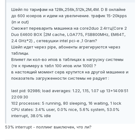
Шейп по тарифам на 128k,256k,512k,2М,4М. D В онлайне
до 600 юзеров и идем на увеличение. трафик 15-20kpps
(in и out)
Сможет переварить машинка на core2duo 2.4ггц(Core 2
Duo E4600 BOX [2M cache, LGA775, FSB800MHz, EM64T,
2.4 GHz*2) , сетевушки intel pci-e ,1 Gram?
Шейп идет через pipe, абоненты агрегируются через
таблицы.
Влияет ли кол-во ипов в таблицах в нагрузку системы
(те к примеру в табл 100 ипов или 1000) ?
в настоящий момент серв крутится на другой машинке и
показатель загруженности системы не радует :
last pid: 92986; load averages: 1.22, 1.15, 1.07 up 13+14:09:51
22:09:30
102 processes: 5 running, 80 sleeping, 16 waiting, 1 lock
CPU states: 3.4% user, 0.0% nice, 5.6% system, 53.0%
interrupt, 38.0% idle
53% interrupt - поллинг выключен, что ли?