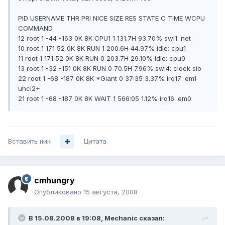
PID USERNAME THR PRI NICE SIZE RES STATE C TIME WCPU
COMMAND
12 root 1 -44 -163 0K 8K CPU1 1 131.7H 93.70% swi1: net
10 root 1 171 52 0K 8K RUN 1 200.6H 44.97% idle: cpu1
11 root 1 171 52 0K 8K RUN 0 203.7H 29.10% idle: cpu0
13 root 1 -32 -151 0K 8K RUN 0 70.5H 7.96% swi4: clock sio
22 root 1 -68 -187 0K 8K *Giant 0 37:35 3.37% irq17: em1
uhci2+
21 root 1 -68 -187 0K 8K WAIT 1 566:05 1.12% irq16: em0
Вставить ник
Цитата
cmhungry
Опубликовано
15 августа, 2008
В 15.08.2008 в 19:08, Mechanic сказал: