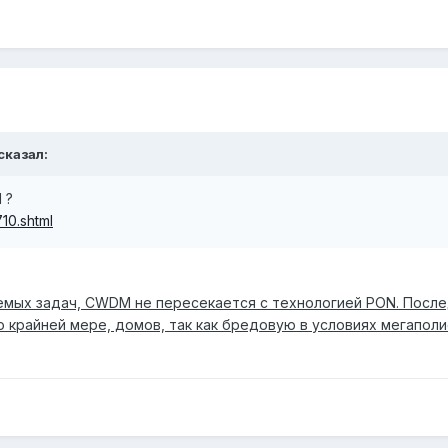
 сказал:
 ?
10.shtml
емых задач, CWDM не пересекается с технологией PON. Посл
по крайней мере, домов, так как бредовую в условиях мегапо