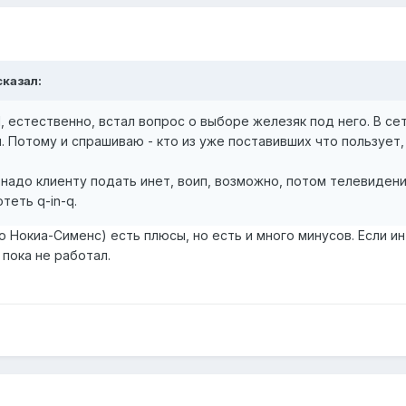
сказал:
естественно, встал вопрос о выборе железяк под него. В се
й. Потому и спрашиваю - кто из уже поставивших что пользует
 надо клиенту подать инет, воип, возможно, потом телевиден
теть q-in-q.
 Нокиа-Сименс) есть плюсы, но есть и много минусов. Если и
пока не работал.