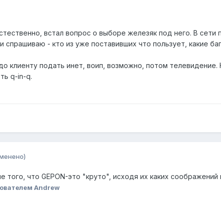
тественно, встал вопрос о выборе железяк под него. В сети 
 и спрашиваю - кто из уже поставивших что пользует, какие б
до клиенту подать инет, воип, возможно, потом телевидение.
ь q-in-q.
зменено)
е того, что GEPON-это "круто", исходя их каких соображений
ователем Andrеw