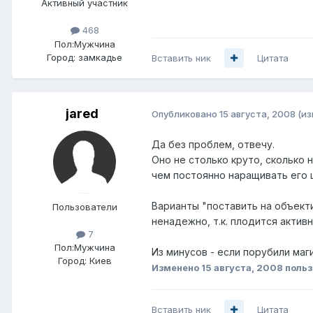
Активный участник
468
Пол:
Мужчина
Город:
замкадье
Вставить ник
Цитата
jared
Опубликовано
15 августа, 2008
(и
Да без проблем, отвечу.
Оно не столько круто, сколько 
чем постоянно наращивать его 
Варианты "поставить на объекти
Пользователи
ненадежно, т.к. плодится актив
7
Пол:
Мужчина
Из минусов - если порубили маги
Город:
Киев
Изменено
15 августа, 2008
польз
Вставить ник
Цитата