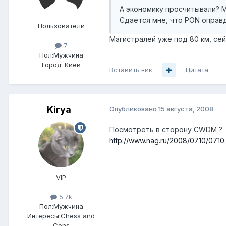
А экономику просчитывали? 
Сдается мне, что PON оправд
Пользователи
Магистралей уже под 80 км, сей
7
Пол:
Мужчина
Город:
Киев
Вставить ник
Цитата
Kirya
Опубликовано
15 августа, 2008
Посмотреть в сторону CWDM ?
http://www.nag.ru/2008/0710/0710.
VIP
5.7k
Пол:
Мужчина
Интересы:
Chess and
Cons