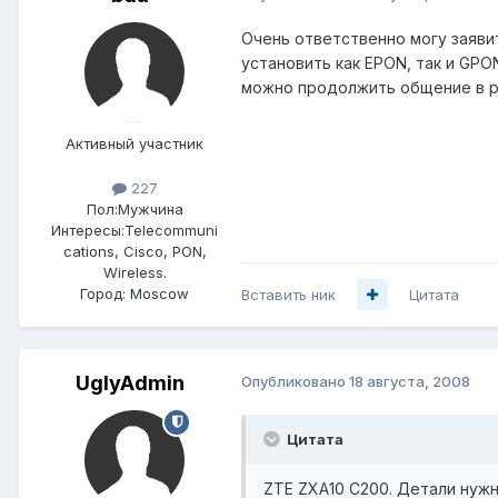
Очень ответственно могу заявит
установить как EPON, так и GPON
можно продолжить общение в р
Активный участник
227
Пол:
Мужчина
Интересы:
Telecommuni
cations, Cisco, PON,
Wireless.
Город:
Moscow
Вставить ник
Цитата
UglyAdmin
Опубликовано
18 августа, 2008
Цитата
ZTE ZXA10 C200. Детали нуж