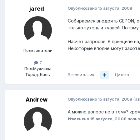
jared
Опубликовано
15 августа, 2008
Собираемся внедрять GEPON, ес
только зухель и хуавей. Потому
Насчет запросов. В принципе на
Некоторые вполне могут захотет
Пользователи
7
Пол:
Мужчина
Город:
Киев
Вставить ник
Цитата
Andrеw
Опубликовано
15 августа, 2008
(и
А можно вопрос не в тему? кром
Изменено
15 августа, 2008
польз