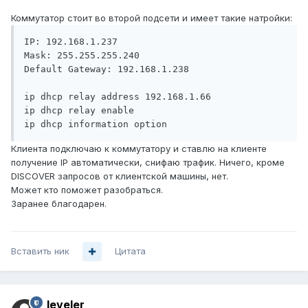
Коммутатор стоит во второй подсети и имеет такие натройки:
IP: 192.168.1.237

Mask: 255.255.255.240

Default Gateway: 192.168.1.238

ip dhcp relay address 192.168.1.66 

ip dhcp relay enable 

ip dhcp information option
Клиента подключаю к коммутатору и ставлю на клиенте
получение IP автоматически, снифаю трафик. Ничего, кроме
DISCOVER запросов от клиентской машины, нет.
Может кто поможет разобраться.
Заранее благодарен.
Вставить ник
Цитата
leveler