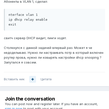
Абоненты в VLAN 1, сделал:
nterface vlan 1

ip dhcp relay enable

exit
свитч сервер DHCP видит, пинги ходят.
Столкнулся с данной задачей впервый раз. Может я че
недоделываю. Нужно ли настраивать потр в который включен
роутер прова, нужно ли ковырять настройки dhcp snooping ?
Запутался я совсем.
Вставить ник
Цитата
Join the conversation
You can post now and register later. If you have an account,
sign in now
to post with your account.