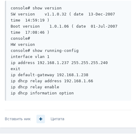
console# show version

SW version    v1.1.0.32 ( date  13-Dec-2007 
time  14:59:19 )

Boot version    1.0.1.06 ( date  01-Jul-2007 
time  17:08:46 )

console#

HW version

console# show running-config

interface vlan 1

ip address 192.168.1.237 255.255.255.240 

exit 

ip default-gateway 192.168.1.238 

ip dhcp relay address 192.168.1.66 

ip dhcp relay enable 

ip dhcp information option
Вставить ник
Цитата