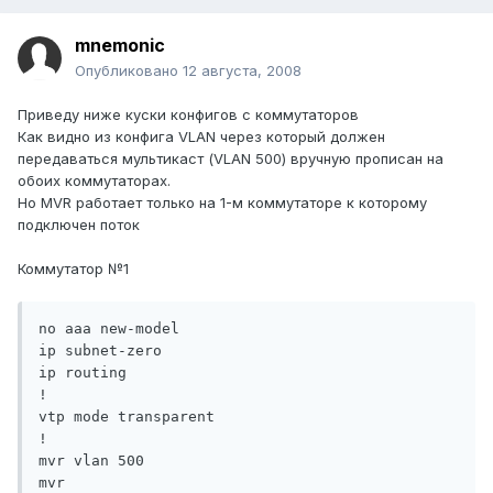
mnemonic
Опубликовано
12 августа, 2008
Приведу ниже куски конфигов с коммутаторов
Как видно из конфига VLAN через который должен
передаваться мультикаст (VLAN 500) вручную прописан на
обоих коммутаторах.
Но MVR работает только на 1-м коммутаторе к которому
подключен поток
Коммутатор №1
no aaa new-model

ip subnet-zero

ip routing

!

vtp mode transparent

!

mvr vlan 500

mvr
