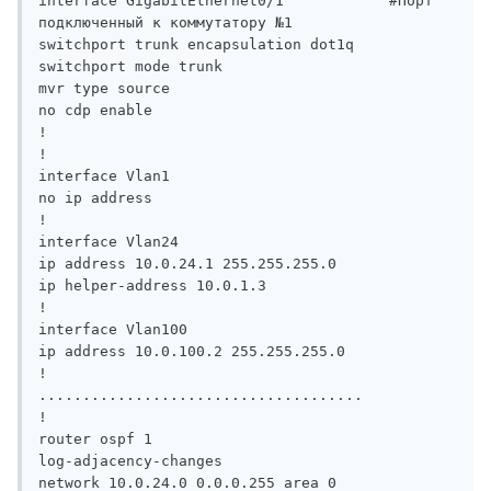
interface GigabitEthernet0/1            #Порт 
подключенный к коммутатору №1

switchport trunk encapsulation dot1q

switchport mode trunk

mvr type source

no cdp enable

!

!

interface Vlan1

no ip address

!

interface Vlan24

ip address 10.0.24.1 255.255.255.0

ip helper-address 10.0.1.3

!

interface Vlan100

ip address 10.0.100.2 255.255.255.0

!

.....................................

!

router ospf 1

log-adjacency-changes

network 10.0.24.0 0.0.0.255 area 0
