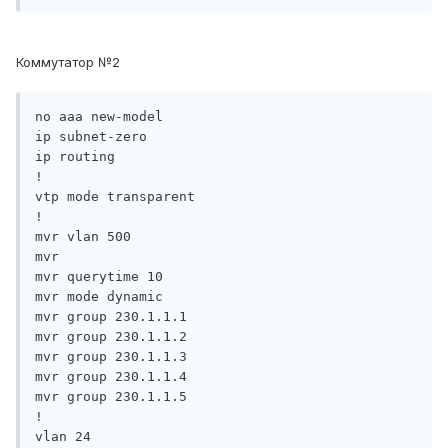
Коммутатор №2
no aaa new-model

ip subnet-zero

ip routing

!

vtp mode transparent

!

mvr vlan 500

mvr

mvr querytime 10

mvr mode dynamic

mvr group 230.1.1.1

mvr group 230.1.1.2

mvr group 230.1.1.3

mvr group 230.1.1.4

mvr group 230.1.1.5

!

vlan 24
