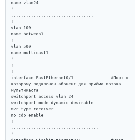
name vlan24

!

.................................

!

vlan 100

name between1

!

vlan 500

name multicast1

!

!

!

interface FastEthernet0/1               #Порт к 
которому подключен абонент для приёма потока 
мультикаста

switchport access vlan 24

switchport mode dynamic desirable

mvr type receiver

no cdp enable

!

...................................

!
