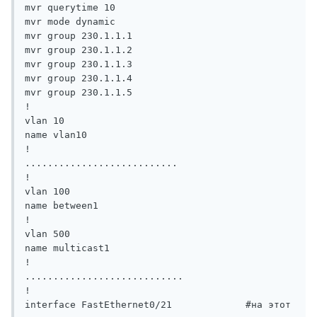
mvr querytime 10

mvr mode dynamic

mvr group 230.1.1.1

mvr group 230.1.1.2

mvr group 230.1.1.3

mvr group 230.1.1.4

mvr group 230.1.1.5

!

vlan 10

name vlan10

!

...........................

!

vlan 100

name between1

!

vlan 500

name multicast1

!

............................

!

interface FastEthernet0/21             #на этот 