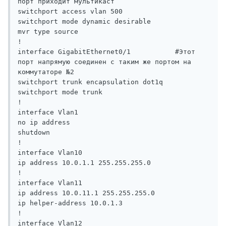
порт приходит мультикаст

switchport access vlan 500

switchport mode dynamic desirable

mvr type source

!

interface GigabitEthernet0/1           #Этот 
порт напрямую соединен с таким же портом на 
коммутаторе №2

switchport trunk encapsulation dot1q

switchport mode trunk

!

interface Vlan1

no ip address

shutdown

!

interface Vlan10

ip address 10.0.1.1 255.255.255.0

!

interface Vlan11

ip address 10.0.11.1 255.255.255.0

ip helper-address 10.0.1.3

!

interface Vlan12
