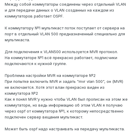
Между собой коммутаторы соединены через отдельный VLAN
и для передачи данных о VLAN созданных на каждом из
коммутаторов работает OSPF.
К коммутатору №1 мультикаст поток поступает от сервера на
порт в отдельный VLAN 500 предназначенный специально для
мультикаста.
Для подключения к VLAN500 используется MVR протокол.
На коммутаторе №1 всё прекрасно работает, подписчики
подключаются к нужной группе.
Проблема настройки MVR на коммутаторе №2
При попытке включить MVR и задать "mvr vlan 500", он (MVR)
не включается. Хотя этот влан прекрасно виден из
коммутатора №2
Как я понял MVR'у нужно чтобы VLAN был прописан на этом же
коммутаторе, но ведь информацию об этом VLAN я получаю
через ospf от коммутатора №1, к которому непосредственно
подключен сервер вещания мультикаст.
Может быть ospf надо настраивать на передачу мультикаста.