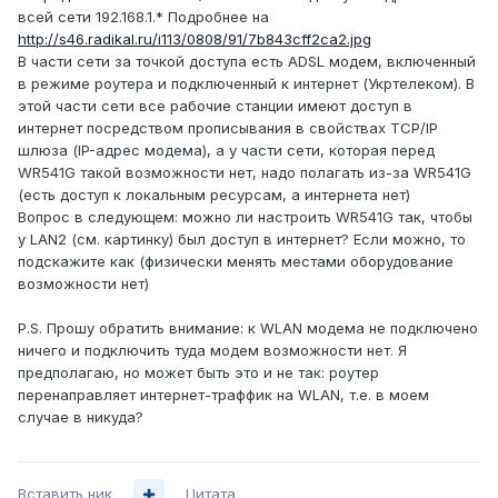
всей сети 192.168.1.* Подробнее на
http://s46.radikal.ru/i113/0808/91/7b843cff2ca2.jpg
В части сети за точкой доступа есть ADSL модем, включенный
в режиме роутера и подключенный к интернет (Укртелеком). В
этой части сети все рабочие станции имеют доступ в
интернет посредством прописывания в свойствах TCP/IP
шлюза (IP-адрес модема), а у части сети, которая перед
WR541G такой возможности нет, надо полагать из-за WR541G
(есть доступ к локальным ресурсам, а интернета нет)
Вопрос в следующем: можно ли настроить WR541G так, чтобы
у LAN2 (см. картинку) был доступ в интернет? Если можно, то
подскажите как (физически менять местами оборудование
возможности нет)
P.S. Прошу обратить внимание: к WLAN модема не подключено
ничего и подключить туда модем возможности нет. Я
предполагаю, но может быть это и не так: роутер
перенаправляет интернет-траффик на WLAN, т.е. в моем
случае в никуда?
Вставить ник
Цитата