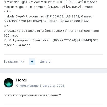
3 msk-dsr5-ge1-7.rt-comm.ru (217.106.0.53) [AS 8342] 0 msec *
msk-dsr5-ge1-48.rt-comm.ru (217.106.0.2) [AS 8342] 0 msec
4 * *
msk-dsr5-ge1-7.rt-comm.ru (217.106.0.53) [AS 8342] 0 msec
5 217.106.31.190 [AS 8342] 596 msec 596 msec 600 msec
6 *
vl100.ats72-p01.sakhalin.ru (195.72.250.58) [AS 8443] 608 msec
620 msec
7 gi0-1.ys-mpls-bb01.sakhalin.ru (195.72.225.194) [AS 8443] 624
msec * 664 msec
Вставить ник
Цитата
Horgi
Опубликовано
6 августа, 2008
опять корпоративный сервер полег?