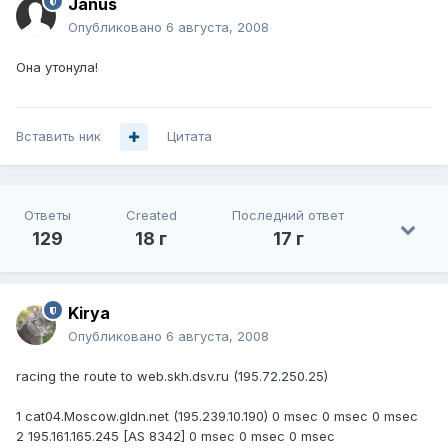
Janus
Опубликовано
6 августа, 2008
Она утонула!
Вставить ник
Цитата
Ответы
Created
Последний ответ
129
18 г
17 г
Kirya
Опубликовано
6 августа, 2008
racing the route to web.skh.dsv.ru (195.72.250.25)
1 cat04.Moscow.gldn.net (195.239.10.190) 0 msec 0 msec 0 msec
2 195.161.165.245 [AS 8342] 0 msec 0 msec 0 msec