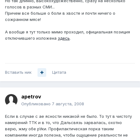
Но так длинно, высокохудожественно, сразу на несколько
голосов в разных СМИ...
Причем все больше о боли в хвосте и почти ничего о
сожранном мясе!
А вообще я тут только мимо проходил, официальная позиция
отключившего изложена
здесь
.
Вставить ник
Цитата
apetrov
Опубликовано
7 августа, 2008
Если в случае с ae ясности никакой не было. То тут в чистоту
намерений ТТК и в то, что Дальсвязь зарвалась, охотно
верю, жму обе рУки. Профилактическая порка таким
компаниям иногда полезна, чтобы ощущение реальности не