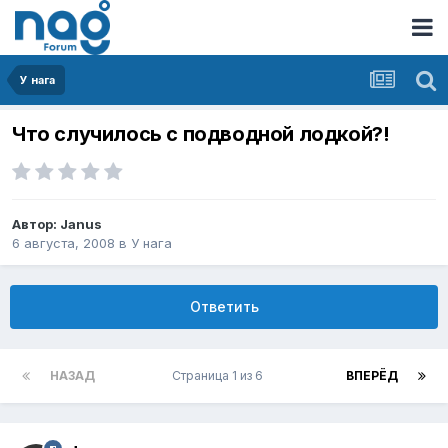
У нага
Что случилось с подводной лодкой?!
Автор:
Janus
6 августа, 2008
в
У нага
Ответить
НАЗАД
Страница 1 из 6
ВПЕРЁД