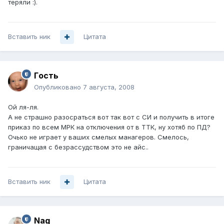
теряли :).
Вставить ник
Цитата
Гoсть
Опубликовано
7 августа, 2008
Ой ля-ля.
А не страшно разосраться вот так вот с СИ и получить в итоге
приказ по всем МРК на отключения от в ТТК, ну хотяб по ПД?
Очько не играет у ваших смелых манагеров. Смелось,
граничащая с безрассудством это не айс..
Вставить ник
Цитата
Nag