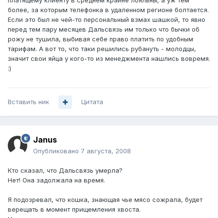
платящему клиенту в среднем крайне лояльны, а уж тем
более, за которым телефонка в удаленном регионе болтается.
Если это был не чей-то персональный взмах шашкой, то явно
перед тем пару месяцев Дальсвязь им только что бычки об
рожу не тушила, выбивая себе право платить по удобным
тарифам. А вот то, что таки решились рубануть - молодцы,
значит свои яйца у кого-то из менеджмента нашлись вовремя.
:)
Вставить ник
Цитата
Janus
Опубликовано
7 августа, 2008
Кто сказал, что Дальсвязь умерла?
Нет! Она задолжала на время.
Я подозревал, что кошка, знающая чье мясо сожрала, будет
верещать в момент прищемления хвоста.