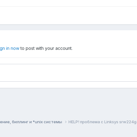
ign in now
to post with your account.
ние, биллинг и *unix системы
HELP! проблема с Linksys srw224g