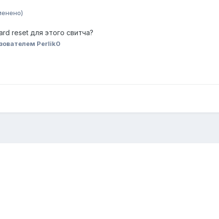
менено)
ard reset для этого свитча?
зователем Perlik0