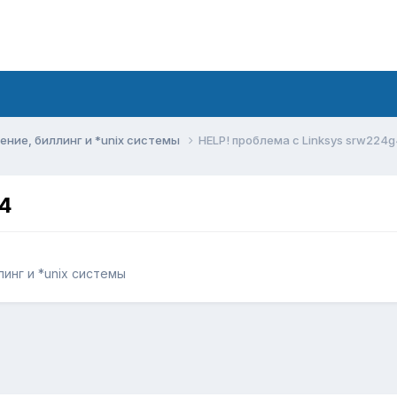
ние, биллинг и *unix системы
HELP! проблема с Linksys srw224g
g4
инг и *unix системы