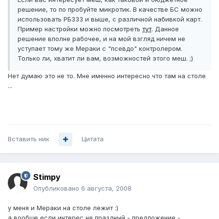
решение, то по пробуйте микротик. В качестве БС можно
использовать РБ333 и выше, с различной набивкой карт.
Пример настройки можно посмотреть
тут
. Данное
решение вполне рабочее, и на мой взгляд ничем не
уступает тому же Мераки с "псевдо" контролером.
Только ли, хватит ли вам, возможностей этого меш. ;)
Нет думаю это не то. Мне именно интересно что там на столе
...
Вставить ник
Цитата
Stimpy
Опубликовано
6 августа, 2008
у меня и Мераки на столе лежит :)
а вообще если интерес не праздный - предложение -