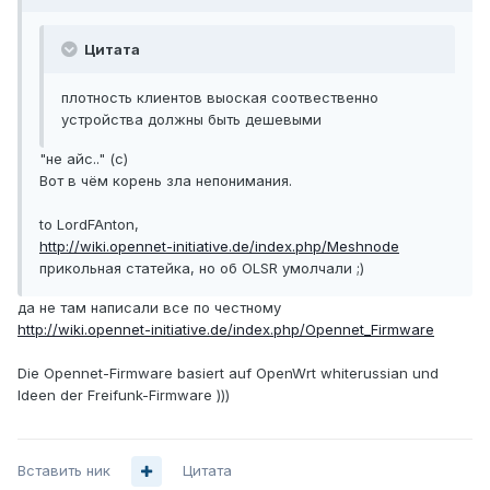
Цитата
плотность клиентов выоская соотвественно
устройства должны быть дешевыми
"не айс.." (с)
Вот в чём корень зла непонимания.
to LordFAnton,
http://wiki.opennet-initiative.de/index.php/Meshnode
прикольная статейка, но об OLSR умолчали ;)
да не там написали все по честному
http://wiki.opennet-initiative.de/index.php/Opennet_Firmware
Die Opennet-Firmware basiert auf OpenWrt whiterussian und
Ideen der Freifunk-Firmware )))
Вставить ник
Цитата