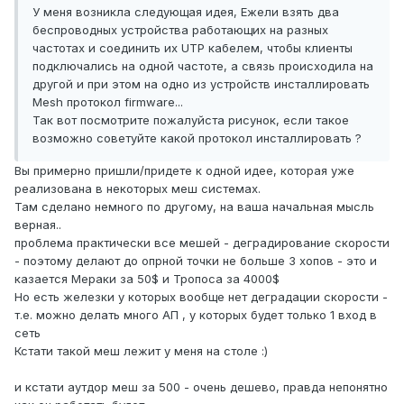
У меня возникла следующая идея, Ежели взять два
беспроводных устройства работающих на разных
частотах и соединить их UTP кабелем, чтобы клиенты
подключались на одной частоте, а связь происходила на
другой и при этом на одно из устройств инсталлировать
Mesh протокол firmware...
Так вот посмотрите пожалуйста рисунок, если такое
возможно советуйте какой протокол инсталлировать ?
Вы примерно пришли/придете к одной идее, которая уже
реализована в некоторых меш системах.
Там сделано немного по другому, на ваша начальная мысль
верная..
проблема практически все мешей - деградирование скорости
- поэтому делают до опрной точки не больше 3 хопов - это и
казается Мераки за 50$ и Тропоса за 4000$
Но есть железки у которых вообще нет деградации скорости -
т.е. можно делать много АП , у которых будет только 1 вход в
сеть
Кстати такой меш лежит у меня на столе :)
и кстати аутдор меш за 500 - очень дешево, правда непонятно