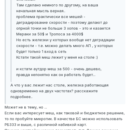
Там сделано немного по другому, на ваша
начальная мысль верная..
проблема практически все мешей -
деградирование скорости - поэтому делают до
опрной точки не больше 3 хопов - это и казается
Мераки за 50$ и Тропоса за 4000$
Но есть железки у которых вообще нет деградации
скорости - т.е. можно делать много АП , у которых
будет только 1 вход в сеть
Кстати такой меш лежит у меня на столе :)
и кстати аутдор меш за 500 - очень дешево,
правда непонятно как он работать будет...
А что у вас лежит нас столе, железка работающая
одновременно на двух частотах? расскажите
подробнее..
Может не в тему, но ...
Если вас интересует меш, как таковой и бюджетное решение,
то по пробуйте микротик. В качестве БС можно использовать
РБ333 и выше, с различной набивкой карт.