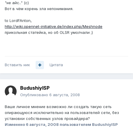
"не айс.." (с)
Вот в чём корень зла непонимания.
to LordFAnton,
http://wiki.opennet-initiative.de/index.php/Meshnode
прикольная статейка, но об OLSR умолчали ;)
Вставить ник
Цитата
BudushiyISP
Опубликовано
6 августа, 2008
Ваше личное мнение возможно ли создать такую сеть
опирающуюся исключительно на пользователей сети, без
установки собственных узлов провайдера?
Изменено
6 августа, 2008
пользователем BudushiyISP