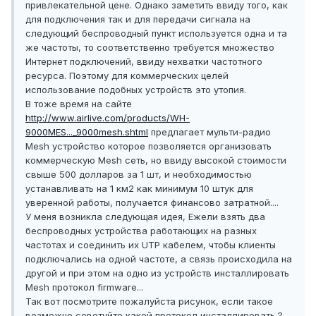
привлекательной цене. Однако заметить ввиду того, как
для подключения так и для передачи сигнала на
следующий беспроводный пункт используется одна и та
же частоты, то соответственно требуется множество
Интернет подключений, ввиду нехватки частотного
ресурса. Поэтому для коммерческих целей
использование подобных устройств это утопия.
В тоже время на сайте
http://www.airlive.com/products/WH-
9000MES..._9000mesh.shtml
предлагает мульти-радио
Mesh устройство которое позволяется организовать
коммерческую Mesh сеть, но ввиду высокой стоимости
свыше 500 долларов за 1 шт, и необходимостью
устанавливать на 1 км2 как минимум 10 штук для
уверенной работы, получается финансово затратной....
У меня возникла следующая идея, Ежели взять два
беспроводных устройства работающих на разных
частотах и соединить их UTP кабелем, чтобы клиенты
подключались на одной частоте, а связь происходила на
другой и при этом на одно из устройств инсталлировать
Mesh протокол firmware...
Так вот посмотрите пожалуйста рисунок, если такое
возможно советуйте какой протокол инсталлировать ?