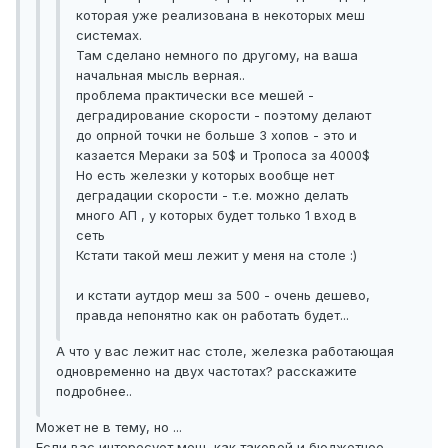
которая уже реализована в некоторых меш
системах.
Там сделано немного по другому, на ваша
начальная мысль верная..
проблема практически все мешей -
деградирование скорости - поэтому делают
до опрной точки не больше 3 хопов - это и
казается Мераки за 50$ и Тропоса за 4000$
Но есть железки у которых вообще нет
деградации скорости - т.е. можно делать
много АП , у которых будет только 1 вход в
сеть
Кстати такой меш лежит у меня на столе :)
и кстати аутдор меш за 500 - очень дешево,
правда непонятно как он работать будет...
А что у вас лежит нас столе, железка работающая
одновременно на двух частотах? расскажите
подробнее..
Может не в тему, но ...
Если вас интересует меш, как таковой и бюджетное