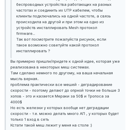
беспроводных устройства работающих на разных
частотах и соединить их UTP кабелем, чтобы
клиенты подключались на одной частоте, а связь
происходила на другой и при этом на одно из
устройств инсталлировать Mesh протокол
firmware...
Так вот посмотрите пожалуйста рисунок, если
такое возможно советуйте какой протокол
инсталлировать ?
Вы примерно пришли/придете к одной идее, которая уже
реализована в некоторых меш системах.
Там сделано немного по другому, на ваша начальная
мысль верная..
проблема практически все мешей - деградирование
скорости - поэтому делают до опрной точки не больше 3
хопов - это и казается Мераки за 50$ и Тропоса за
4000$
Но есть железки у которых вообще нет деградации
скорости - т.е. можно делать много АП , у которых будет
только 1 вход в сеть
Кстати такой меш лежит у меня на столе :)