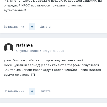
P.S. Мне тут шкуру медвежью подарили, хорошей выделки, на
очередной КРОС постараюсь приехать полностью
аутентичным!!!
Вставить ник
Цитата
Nafanya
Опубликовано
6 августа, 2008
у нас биллинг работает по принципу: настал новый
месяц(учетный период) у всех клиентов траффик обнуляется.
Как только клиент израсходует более 1мбайта - списывается
сумма согласно ТП.
Вставить ник
Цитата