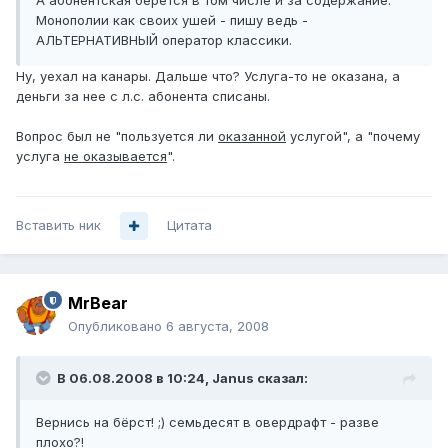
А абонентская берётся в том числе и за содержание.
Монополии как своих ушей - пишу ведь -
АЛЬТЕРНАТИВНЫЙ оператор классики.
Ну, уехал на канары. Дальше что? Услуга-то не оказана, а
деньги за нее с л.с. абонента списаны.
Вопрос был не "пользуется ли
оказанной
услугой", а "почему
услуга
не оказывается
".
Вставить ник
Цитата
MrBear
Опубликовано
6 августа, 2008
В 06.08.2008 в 10:24, Janus сказал:
Вернись на бёрст! ;) семьдесят в овердрафт - разве
плохо?!