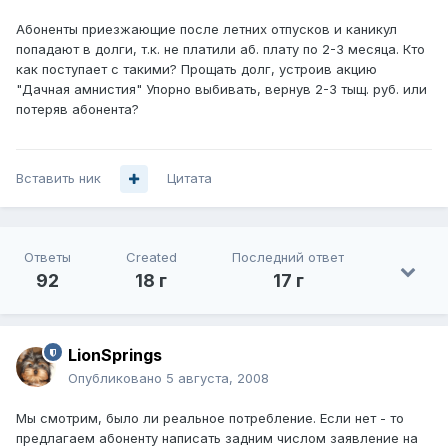
Абоненты приезжающие после летних отпусков и каникул
попадают в долги, т.к. не платили аб. плату по 2-3 месяца. Кто
как поступает с такими? Прощать долг, устроив акцию
"Дачная амнистия" Упорно выбивать, вернув 2-3 тыщ. руб. или
потеряв абонента?
Вставить ник
Цитата
Ответы
Created
Последний ответ
92
18 г
17 г
LionSprings
Опубликовано
5 августа, 2008
Мы смотрим, было ли реальное потребление. Если нет - то
предлагаем абоненту написать задним числом заявление на