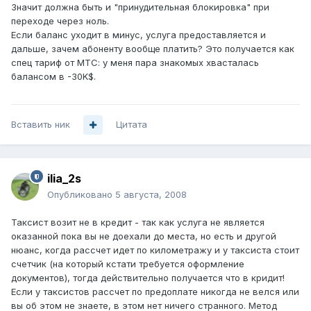
Значит должна быть и "принудительная блокировка" при
переходе через ноль.
Если баланс уходит в минус, услуга предоставляется и
дальше, зачем абоненту вообще платить? Это получается как
спец тариф от МТС: у меня пара знакомых хвасталась
балансом в -30K$.
Вставить ник
Цитата
ilia_2s
Опубликовано
5 августа, 2008
Таксист возит не в кредит - так как услуга не является
оказанной пока вы не доехали до места, но есть и другой
нюанс, когда рассчет идет по километражу и у таксиста стоит
счетчик (на который кстати требуется оформление
документов), тогда действительно получается что в кридит!
Если у таксистов рассчет по предоплате никогда не велся или
вы об этом не знаете, в этом нет ничего странного. Метод