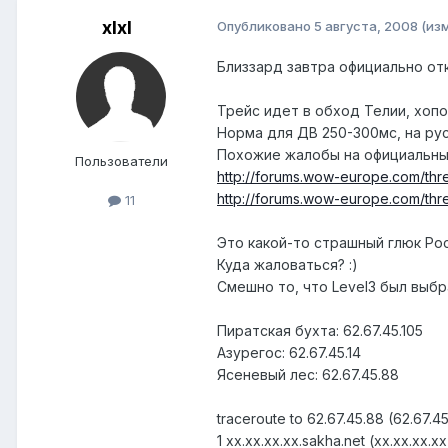
xlxl
Опубликовано
5 августа, 2008
(из
Близзард завтра официально отк
Трейс идет в обход Телии, хопо
Норма для ДВ 250-300мс, на ру
Похожие жалобы на официальных
Пользователи
http://forums.wow-europe.com/thre
http://forums.wow-europe.com/thre
11
Это какой-то страшный глюк Рос
Куда жаловаться? :)
Смешно то, что Level3 был выбр
Пиратская бухта: 62.67.45.105
Азурегос: 62.67.45.14
Ясеневый лес: 62.67.45.88
traceroute to 62.67.45.88 (62.67.4
1 xx.xx.xx.xx.sakha.net (xx.xx.xx.