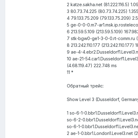
2 katze.sakha.net (81.222.116.5) 1.
3 80.73.74.225 (80.73.74.225) 1.35
4 79.133.75.209 (79.133.75.209) 2.
5 ge-0-0-0.m7-ar1.msk.ip.rosteleco
6 213.59.5.109 (213.59.5.109) 167.9
7 stk-bgw0-ge1-3-0-0.rt-comm.ru (
8 213.242.110.177 (213.242.110.177)
9 ae-4-4.ebr2.Dusseldorf1.Level3.n
10 ae-21-54.car1.Dusseldorf1.Level3
(4.68.119.47) 222.748 ms
11 *
Обратный трейс:
Show Level 3 (Dusseldorf, Germany
1 so-6-1-0.bbr1.Dusseldorf1.Level3.
so-6-2-0.bbr1.Dusseldorf1.Level3.n
so-6-1-0.bbr1.Dusseldorf1.Level3.ne
2 ae-1-0.bbr1.London1.Level3.net (