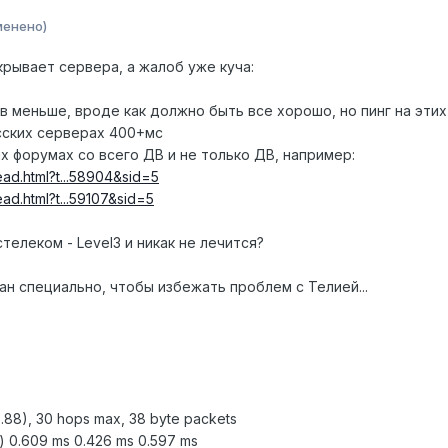
менено)
рывает сервера, а жалоб уже куча:
в меньше, вроде как должно быть все хорошо, но пинг на эти
сских серверах 400+мс
 форумах со всего ДВ и не только ДВ, например:
ad.html?t...58904&sid=5
ad.html?t...59107&sid=5
телеком - Level3 и никак не лечится?
ан специально, чтобы избежать проблем с Телией...
5.88), 30 hops max, 38 byte packets
xx) 0.609 ms 0.426 ms 0.597 ms