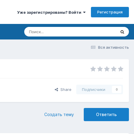
Регистрация
Уже зарегистрированы? Войти
Вся активность
Share
Подписчики
0
Создать тему
Ответить