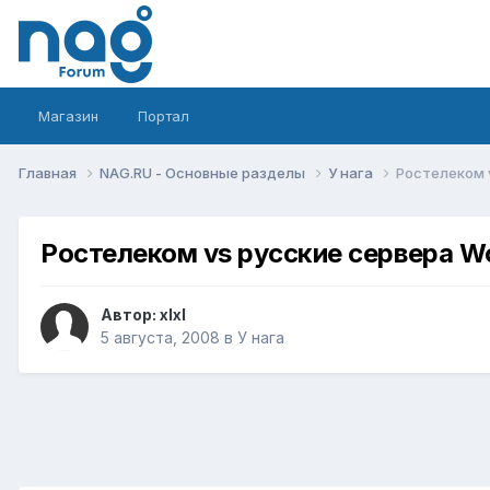
Магазин
Портал
Главная
NAG.RU - Основные разделы
У нага
Ростелеком v
Ростелеком vs русские сервера Wor
Автор:
xlxl
5 августа, 2008
в
У нага