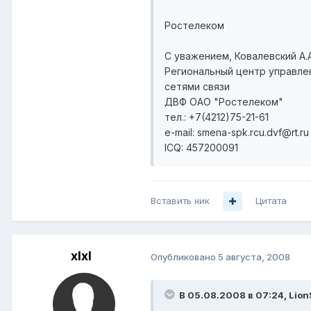
Ростелеком
С уважением, Ковалевский А.А
Региональный центр управле
сетями связи
ДВФ ОАО "Ростелеком"
тел.: +7(4212)75-21-61
e-mail: smena-spk.rcu.dvf@rt.ru
ICQ: 457200091
Вставить ник
Цитата
xlxl
Опубликовано
5 августа, 2008
В 05.08.2008 в 07:24, Lion