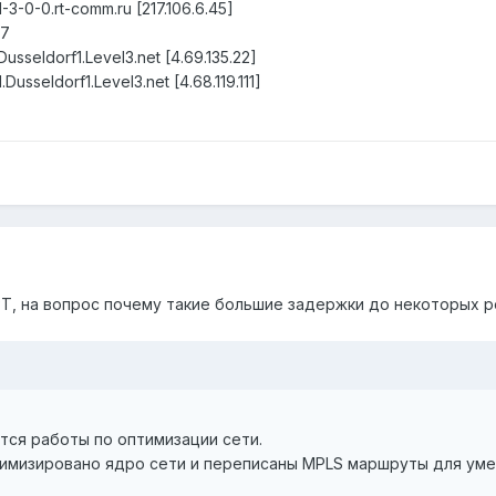
3-0-0.rt-comm.ru [217.106.6.45]
77
usseldorf1.Level3.net [4.69.135.22]
Dusseldorf1.Level3.net [4.68.119.111]
РТ, на вопрос почему такие большие задержки до некоторых ре
тся работы по оптимизации сети.
имизировано ядро сети и переписаны MPLS маршруты для ум