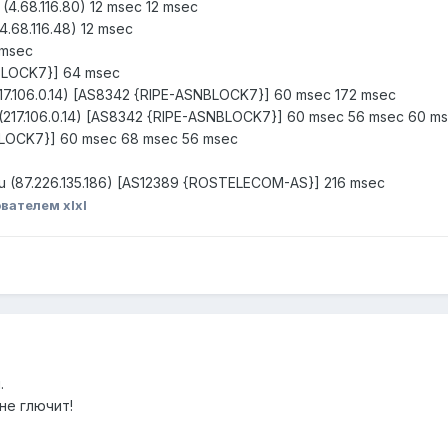
 (4.68.116.80) 12 msec 12 msec
4.68.116.48) 12 msec
 msec
NBLOCK7}] 64 msec
17.106.0.14) [AS8342 {RIPE-ASNBLOCK7}] 60 msec 172 msec
 (217.106.0.14) [AS8342 {RIPE-ASNBLOCK7}] 60 msec 56 msec 60 m
NBLOCK7}] 60 msec 68 msec 56 msec
m.ru (87.226.135.186) [AS12389 {ROSTELECOM-AS}] 216 msec
вателем xlxl
.
не глючит!