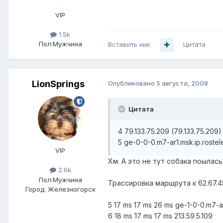
VIP
1.5k
Пол:
Мужчина
Вставить ник
Цитата
LionSprings
Опубликовано
5 августа, 2008
Цитата
4 79.133.75.209 (79.133.75.209)
5 ge-0-0-0.m7-ar1.msk.ip.rostel
VIP
Хм. А это не тут собака поылас
2.6k
Пол:
Мужчина
Трассировка маршрута к 62.67.
Город:
Железногорск
5 17 ms 17 ms 26 ms ge-1-0-0.m7-ar
6 18 ms 17 ms 17 ms 213.59.5.109