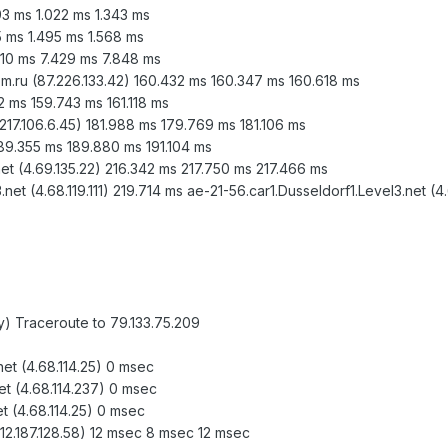
093 ms 1.022 ms 1.343 ms
5 ms 1.495 ms 1.568 ms
510 ms 7.429 ms 7.848 ms
m.ru (87.226.133.42) 160.432 ms 160.347 ms 160.618 ms
82 ms 159.743 ms 161.118 ms
217.106.6.45) 181.988 ms 179.769 ms 181.106 ms
 189.355 ms 189.880 ms 191.104 ms
et (4.69.135.22) 216.342 ms 217.750 ms 217.466 ms
.net (4.68.119.111) 219.714 ms ae-21-56.car1.Dusseldorf1.Level3.net (4
) Traceroute to 79.133.75.209
net (4.68.114.25) 0 msec
et (4.68.114.237) 0 msec
t (4.68.114.25) 0 msec
212.187.128.58) 12 msec 8 msec 12 msec