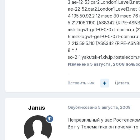
3 ae-12-53.car2.London1.Level3.net
ae-22-52.car2.London1.Level3.net (
4 195.50.92.2 12 msec 80 msec 76
5 217.106.1.190 [AS8342 {RIPE-AS
msk-bgw1-ge1-0-0-0.rt-comm.ru (2
6 msk-bgw1-ge1-0-0-0.rt-comm.ru
7 213.59.5.110 [AS8342 {RIPE-AS
8 * *
so-2-1.yakutsk-r1.dv.ip.rosteleco
Изменено
5 августа, 2008
пользо
Вставить ник
Цитата
Janus
Опубликовано
5 августа, 2008
Неправильный у вас Ростелеком
Вот у Телематика он почему-то 