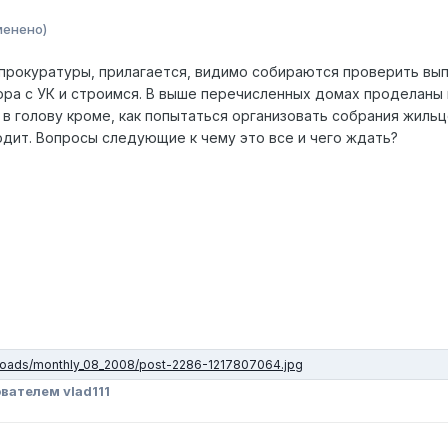
менено)
прокуратуры, прилагается, видимо собираются проверить вып
ра с УК и строимся. В выше перечисленных домах проделаны в
а в голову кроме, как попытаться организовать собрания жил
одит. Вопросы следующие к чему это все и чего ждать?
вателем vlad111