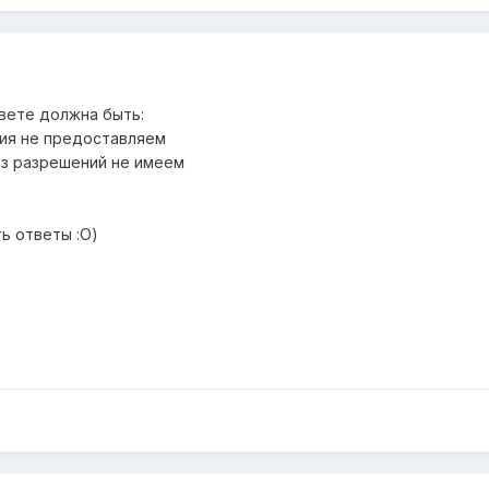
вете должна быть:
ния не предоставляем
ез разрешений не имеем
ть ответы :О)