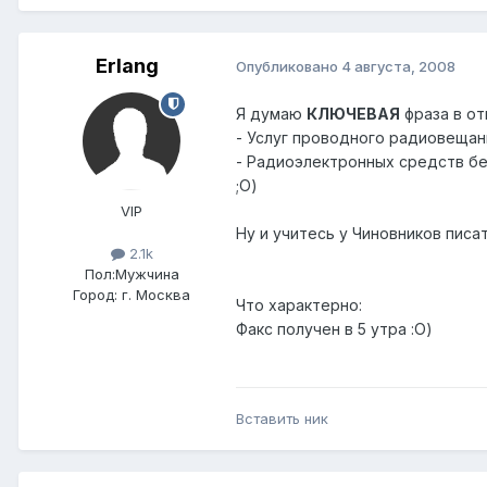
Erlang
Опубликовано
4 августа, 2008
Я думаю
КЛЮЧЕВАЯ
фраза в от
- Услуг проводного радиовеща
- Радиоэлектронных средств б
;О)
VIP
Ну и учитесь у Чиновников писа
2.1k
Пол:
Мужчина
Город:
г. Москва
Что характерно:
Факс получен в 5 утра :О)
Вставить ник