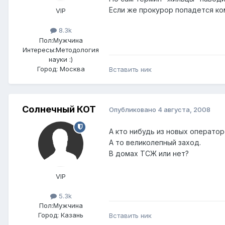
Если же прокурор попадется ком
VIP
8.3k
Пол:
Мужчина
Интересы:
Методология
науки :)
Город:
Москва
Вставить ник
Солнечный КОТ
Опубликовано
4 августа, 2008
А кто нибудь из новых оператор
А то великолепный заход.
В домах ТСЖ или нет?
VIP
5.3k
Пол:
Мужчина
Город:
Казань
Вставить ник