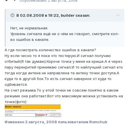
Опубликовано
2 августа, 2008
В 02.08.2008 в 19:22, builder сказал:
Нет, не нормальная.
Уровень сигнала ещё не о чём не говорит, смотрите кол-
во ошибок в канале.
А где посмотреть количество ошибок в канале?
Ну если чесно то я пока что тестирую.И сигнал получаю
отбитый(Я так думаю).Короче точка у меня на крише.А я через
пару перекритей принимаю сигнал.И то найлучший сигнал ето
тогда когда антена не направлена та антену точки доступа.А
куда то в другой бок.То есть сигнал наверное от куда то
одбивается.
На счет режыма.То у етой точки не совсем понятно в каком
режыме она работает.Вот что максимум можна установить на
точке(фото)
Изменено
2 августа, 2008
пользователем Romchuk