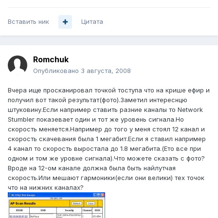
Вставить ник
Цитата
Romchuk
Опубликовано
3 августа, 2008
Вчера ище просканировал точкой тоступа что на крише ефир и
получил вот такой результат(фото).Заметил интереснцю
штуковину.Если например ставить разние каналы то Network
Stumbler показевает один и тот же уровень сигнала.Но
скорость меняется.Например до того у меня стоял 12 канал и
скорость скачевания была 1 мегабит.Если я ставил например
4 канал то скорость выростала до 1.8 мегабита.(Ето все при
одном и том же уровне сигнала).Что можете сказать с фото?
Вроде на 12-ом канале должна была быть найлутчая
скорость.Или мешают гармоники(если они велики) тех точок
что на нижних каналах?