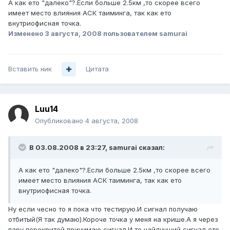
А как ето "далеко"?.Если больше 2.5км ,то скорее всего
имеет место влияния АСК таиминга, так как ето
внутриофисная точка.
Изменено
3 августа, 2008
пользователем samurai
Вставить ник
Цитата
Luu14
Опубликовано
4 августа, 2008
В 03.08.2008 в 23:27, samurai сказал:
А как ето "далеко"?.Если больше 2.5км ,то скорее всего
имеет место влияния АСК таиминга, так как ето
внутриофисная точка.
Ну если чесно то я пока что тестирую.И сигнал получаю
отбитый(Я так думаю).Короче точка у меня на крише.А я через
пару перекритей принимаю сигнал.И то найлучший сигнал ето