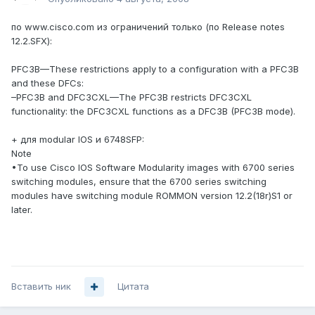
по www.cisco.com из ограничений только (по Release notes
12.2.SFX):
PFC3B—These restrictions apply to a configuration with a PFC3B
and these DFCs:
–PFC3B and DFC3CXL—The PFC3B restricts DFC3CXL
functionality: the DFC3CXL functions as a DFC3B (PFC3B mode).
+ для modular IOS и 6748SFP:
Note
•To use Cisco IOS Software Modularity images with 6700 series
switching modules, ensure that the 6700 series switching
modules have switching module ROMMON version 12.2(18r)S1 or
later.
Вставить ник
Цитата