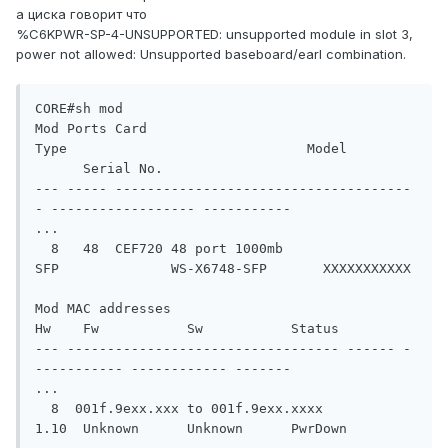
а циска говорит что
%C6KPWR-SP-4-UNSUPPORTED: unsupported module in slot 3,
power not allowed: Unsupported baseboard/earl combination.
CORE#sh mod

Mod Ports Card 
Type                              Model        
      Serial No.

--- ----- -------------------------------------
- ------------------ -----------

...

  8   48  CEF720 48 port 1000mb 
SFP              WS-X6748-SFP       XXXXXXXXXXX

Mod MAC addresses                       
Hw    Fw           Sw           Status

--- ---------------------------------- ------ -
----------- ------------ -------

...

  8  001f.9exx.xxx to 001f.9exx.xxxx   
1.10  Unknown      Unknown      PwrDown
