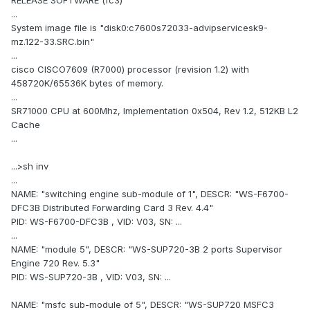
RELEASE SOFTWARE (fc3)
...
System image file is "disk0:c7600s72033-advipservicesk9-
mz.122-33.SRC.bin"
...
cisco CISCO7609 (R7000) processor (revision 1.2) with
458720K/65536K bytes of memory.
...
SR71000 CPU at 600Mhz, Implementation 0x504, Rev 1.2, 512KB L2
Cache
...
...>sh inv
...
NAME: "switching engine sub-module of 1", DESCR: "WS-F6700-
DFC3B Distributed Forwarding Card 3 Rev. 4.4"
PID: WS-F6700-DFC3B , VID: V03, SN: ...
...
NAME: "module 5", DESCR: "WS-SUP720-3B 2 ports Supervisor
Engine 720 Rev. 5.3"
PID: WS-SUP720-3B , VID: V03, SN: ...
NAME: "msfc sub-module of 5", DESCR: "WS-SUP720 MSFC3