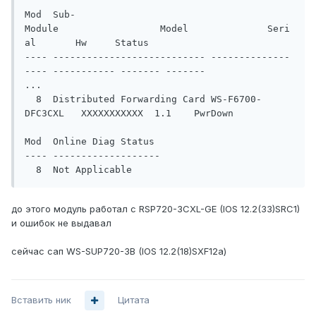
Mod  Sub-
Module                  Model              Seri
al       Hw     Status

---- --------------------------- --------------
---- ----------- ------- -------

...

  8  Distributed Forwarding Card WS-F6700-
DFC3CXL   XXXXXXXXXXX  1.1    PwrDown

Mod  Online Diag Status

---- -------------------

  8  Not Applicable
до этого модуль работал с RSP720-3CXL-GE (IOS 12.2(33)SRC1)
и ошибок не выдавал
сейчас сап WS-SUP720-3B (IOS 12.2(18)SXF12a)
Вставить ник
Цитата