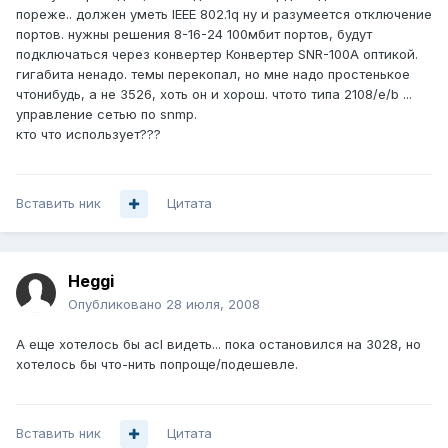
пореже.. должен уметь IEEE 802.1q ну и разумеется отключение
портов. нужны решения 8-16-24 100мбит портов, будут
подключаться через конвертер Конвертер SNR-100A оптикой.
гигабита ненадо. темы перекопал, но мне надо простенькое
чтонибудь, а не 3526, хоть он и хорош. чтото типа 2108/e/b ...
управление сетью по snmp.
кто что использует???
Вставить ник
Цитата
Heggi
Опубликовано
28 июля, 2008
А еще хотелось бы acl видеть... пока остановился на 3028, но
хотелось бы что-нить попроще/подешевле.
Вставить ник
Цитата