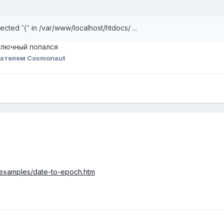
ected '{' in /var/www/localhost/htdocs/ ...
 глючный попался
ателем Cosmonaut
t_examples/date-to-epoch.htm