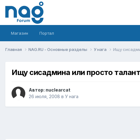
Магазин
Портал
Главная
NAG.RU - Основные разделы
У нага
Ищу сисадми
Ищу сисадмина или просто талан
Автор:
nuclearcat
26 июля, 2008
в
У нага