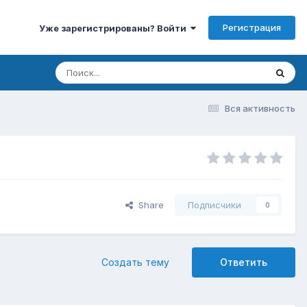
Регистрация
Уже зарегистрированы? Войти
Вся активность
Share
Подписчики
0
Создать тему
Ответить