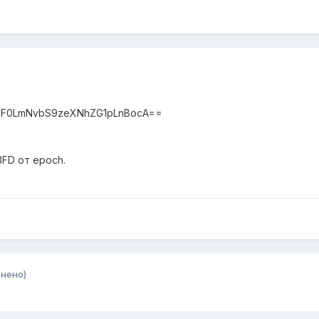
F0LmNvbS9zeXNhZG1pLnBocA==
FD от epoch.
нено)