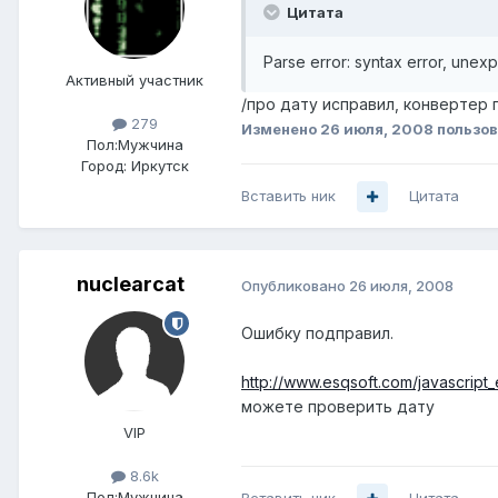
Цитата
Parse error: syntax error, unexp
Активный участник
/про дату исправил, конвертер
279
Изменено
26 июля, 2008
пользов
Пол:
Мужчина
Город:
Иркутск
Вставить ник
Цитата
nuclearcat
Опубликовано
26 июля, 2008
Ошибку подправил.
http://www.esqsoft.com/javascrip
можете проверить дату
VIP
8.6k
Пол:
Мужчина