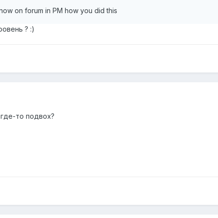
now on forum in PM how you did this
овень ? :)
и где-то подвох?