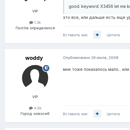
good. keyword: X3456 let me k
VIP
это все, или дальше есть еще ур
1.3k
Пол:
Не определился
Вставить ник
Цитата
woddy
Опубликовано
26 июля, 2008
мне тоже показалось мало... ил
VIP
4.5k
Город:
новосиб
Вставить ник
Цитата