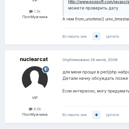
http://www.esqsoft.com/javascr
можете проверить дату
1.3k
Пол:
Мужчина
А чем from_unixtime() unix_times
Вставить ник
Цитата
nuclearcat
Опубликовано
26 июля, 2008
для меня проще в perl/php набр
Детали начну обсуждать позже
Если интересно, могу придумат
VIP
8.6k
Пол:
Мужчина
Вставить ник
Цитата