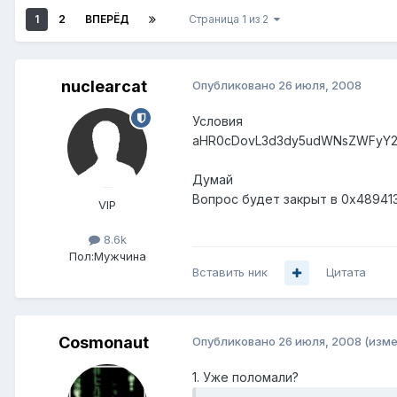
1
2
ВПЕРЁД
Страница 1 из 2
nuclearcat
Опубликовано
26 июля, 2008
Условия
aHR0cDovL3d3dy5udWNsZWFyY2
Думай
Вопрос будет закрыт в 0x489413
VIP
8.6k
Пол:
Мужчина
Вставить ник
Цитата
Cosmonaut
Опубликовано
26 июля, 2008
(изме
1. Уже поломали?