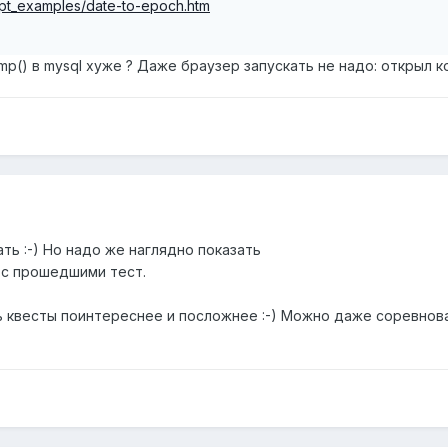
ipt_examples/date-to-epoch.htm
tamp() в mysql хуже ? Даже браузер запускать не надо: открыл ко
ать :-) Но надо же наглядно показать
 с прошедшими тест.
ь квесты поинтереснее и посложнее :-) Можно даже соревнова